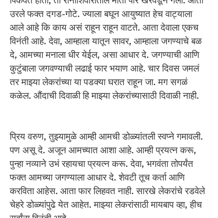
पिकवत होती, ती रानाशिवारातील माती पार खरवडून गेली. आता
उरले फक्त दगड-गोटे. ज्याला बघून आयुष्यात हेच वाट्याला
आले आहे कि काय असं राहून राहून वाटते. आता देवाला एकच
विनंती आहे. देवा, आम्हाला यातून सावर, आम्हाला जगण्याचे बळ
दे, आमच्या मनाला धीर येईल, असा आधार दे. जगण्याची आणि
कुटुंबाला जगवण्याची लढाई फार भयाण आहे. चार दिवस जमलं
तर माझ्या लेकरांच्या या पडक्या घरात राहून जा. मग सगळं
कळेल. औंदाची दिवाळी हि माझ्या लेकरांच्यासाठी दिवाळी नाही.
प्रिय वरुण, तुझ्यामुळे आम्ही आमची डोळ्यांतली स्वप्ने गमावली.
पण असू दे. अजून आमच्यात आशा आहे. आम्ही प्रयत्न करू,
पुन्हा नव्याने उभं रहायचा प्रयत्न करू. देवा, भगवंता तोपर्यंत
फक्त आमच्या जगण्याला आधार दे. शेवटी तूच कर्ता आणि
करविता आहेस. आता फार लिहवत नाही. सारखे लेकरांचे रडवेले
चेहरे डोळ्यांपुढे येत आहेत. माझ्या लेकरांसाठी मायबाप व्हा, हीच