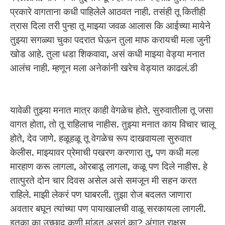
प्रकारे वागताना कधी पाहिलेले आठवत नाही. तसंही तू कितीही
त्रास दिला तरी पुन्हा तू माझ्या जवळ आलास कि आईच्या मायेने
तुझ्या सगळ्या चुका पदरात घेऊन तुला माफ करायची मला जुनी
खोड आहे. तुला धडा शिकवावा, असं कधी माझ्या वेड्या मनात
आलंच नाही. म्हणून मला अनेकांनी खरेच वेड्यात काढलं.डी
यावेळी तुझ्या मनात मात्र काही वेगळेच होते. सुरुवातीला तू जसा
वागत होता, तो तू राहिलाच नाहीस. तुझ्या मनात काय विचार चालू
होते, देव जाणे. हळूहळू तू वेगळेच रूप दाखवायला सुरुवात
केलीस. माझ्यावर प्रेमाची पखरण करणारा तू, पण कधी मला
मारहाण करू लागला, ओरबाडू लागला, कळू पण दिले नाहीस. हे
तात्पुरते दोन चार दिवस असेल असे समजून मी सहन करत
राहिले. माझी लेकरं पण घाबरली. तुझा रोज बदलत जाणारा
अवतार बघून त्यांच्या पण पायाखालची वाळू सरकायला लागली.
इतका का उच्छाद कुणी मांडत असतं का? अंगात राक्षस