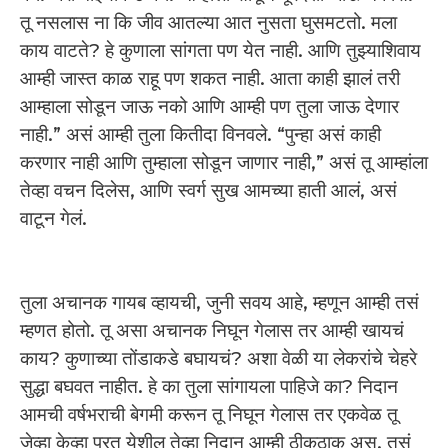
तू नसलास ना कि जीव आतल्या आत नुसता घुसमटतो. मला
काय वाटते? हे कुणाला सांगता पण येत नाही. आणि तुझ्याशिवाय
आम्ही जास्त काळ राहू पण शकत नाही. आता काही झालं तरी
आम्हाला सोडून जाऊ नको आणि आम्ही पण तुला जाऊ देणार
नाही.” असं आम्ही तुला कितीदा विनवले. “पुन्हा असं काही
करणार नाही आणि तुम्हाला सोडून जाणार नाही,” असं तू आम्हांला
तेव्हा वचन दिलेस, आणि स्वर्ग सुख आमच्या हाती आलं, असं
वाटून गेलं.
तुला अचानक गायब व्हायची, जुनी सवय आहे, म्हणून आम्ही तसं
म्हणत होतो. तू असा अचानक निघून गेलास तर आम्ही खायचं
काय? कुणाच्या तोंडाकडे बघायचं? अशा वेळी या लेकरांचे चेहरे
सुद्धा बघवत नाहीत. हे का तुला सांगायला पाहिजे का? निदान
आमची वर्षभराची बेगमी करून तू निघून गेलास तर एकवेळ तू
जेव्हा केव्हा परत येशील तेव्हा निदान आम्ही ठीकठाक असू. तसं