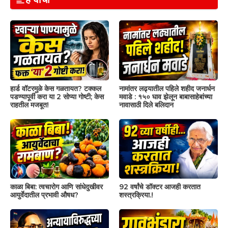
हार्ड वॉटरमुळे केस गळतायत? टक्कल
नामांतर लढ्यातील पहिले शहीद जनार्धन
पडण्यापूर्वी करा या 2 सोप्या गोष्टी; केस
मवाडे : १५० घाव झेलून बाबासाहेबांच्या
राहतील मजबूत!
नावासाठी दिले बलिदान
काळा बिबा: त्वचारोग आणि सांधेदुखीवर
92 वर्षांचे डॉक्टर आजही करतात
आयुर्वेदातील प्रभावी औषध?
शस्त्रक्रिया.!