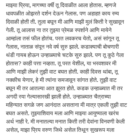
माझ्या प्रिया, मागच्या वर्षी तू दिवाळीत आला होतास. म्हणजे
धावपळीत ओझरते दर्शन देऊन गेलास. पण अहाहा! काय रम्य
दिवाळी होती ती. तुला बघून मी आणि माझी मुलं किती रे सुखावून
गेली. तू आलास ना तर तुझ्या प्रेमळ स्पर्शाने आणि मायेने
आम्हांला तसं फील होतंच. परत लवकरच येतो, असं सांगून तू
गेलास, नाताळ संपून नवे वर्ष सुरु झाले. कडाक्याची बोचणारी
थंडी गायब होऊन उन्हाळ्याचे चटके सुरु झाले. पण तू कुठे गेला
होतास? काही पत्ता नव्हता. तू परत येशील, या भरवशावर मी
आणि माझी लेकरं तुझी वाट बघत होती. काही दिवस थांबा, तू
नक्कीच येणार, हे मी त्यांना समजावून सांगत होते. तुझी वाट
बघून मी तर आतल्या आत झुरत होते. कडक उन्हाळ्यात मी तर
अगदी रया गेल्यासारखी झाली होते. उन्हाळ्यात चैत्राच्या
महिन्यात सगळे जण आनंदात असताना मी मात्र एकली तुझी वाट
बघत असते. तुझ्याशिवाय मला आणि माझ्या आयुष्याला खरंच
अर्थ नाही रे. मी मनातल्या मनात किती तरी देवांना विनवणी केली
असेल, माझा प्रिय वरुण जिथे असेल तिथून सुखरूप मला