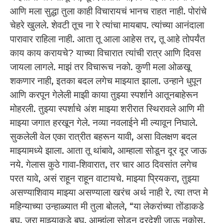
आणि मला सुद्धा तुला काही विचारायचं भानच राहत नाही. पोरांचे
चेहरे खुलले. शेवटी तूच ना रे त्यांचा मायबाप. त्यांच्या आनंदाला
पारावार राहिला नाही. आता तू आला आहेस तर, तू आहे तोपर्यंत
काय काय करायचे? याच्या विचारात त्यांची रात्र आणि दिवस
जायला लागले. माझं तर विचारूच नको. कुणी मला ओळखू
शकणार नाही, इतका बदल लगेच माझ्यात झाला. उन्हाने धुपून
आणि करपून गेलेली माझी काया तुझ्या स्पर्शाने आतूनबाहेरून
मोहरली. तुझ्या स्पर्शाचे अंश माझ्या शरीरात स्थिरावले आणि मी
माझ्या जगात हरखून गेले. नव्या नवलाईने मी ल्यावून निघाले.
सुकलेली वेल एका रात्रीत बहरून यावी, असा विलक्षण बदल
माझ्यामध्ये झाला. आता तू थांबावे, आम्हाला सोडून दूर दूर जाऊ
नये. गेलास कुठे गावा-शिवारात, तर चार आठ दिवसांत लगेच
परत यावे, असं राहून राहून वाटायचे. माझ्या प्रियकरा, तुझ्या
असण्याशिवाय माझ्या असण्याला खरंच अर्थ नाही रे. त्या तप्त मे
महिन्याच्या उन्हाळ्यात मी तुला बोलले, “या लेकरांच्या तोंडाकडे
बघ. जरा माझ्याकडे बघ. आम्हांला सोडून दूरदेशी जाऊ नकोस.