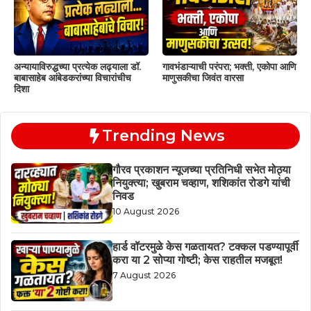
अन्यायाविरुद्धच्या प्रत्येक लढ्याला डॉ.
गावभंडाऱ्याची परंपरा; भक्ती, एकोपा आणि
बाबासाहेब आंबेडकरांच्या विचारांचीच
माणुसकीचा जिवंत वारसा
दिशा
Trending News
गौरव प्रकाशन न्यूजच्या प्रतिनिधी सभेत मोठ्या
नियुक्त्या; खुबराम चव्हाण, शशिकांत रोडगे यांची
निवड
10 August 2026
हार्ड वॉटरमुळे केस गळतायत? टक्कल पडण्यापूर्वी
करा या 2 सोप्या गोष्टी; केस राहतील मजबूत!
7 August 2026