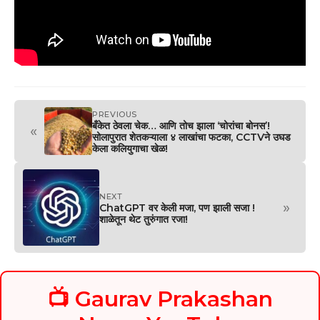
PREVIOUS
बँकेत ठेवला चेक… आणि तोच झाला ‘चोरांचा बोनस’!
«
सोलापुरात शेतकऱ्याला ४ लाखांचा फटका, CCTVने उघड
केला कलियुगाचा खेळ!
NEXT
»
ChatGPT वर केली मजा, पण झाली सजा !
शाळेतून थेट तुरुंगात रजा!
📺 Gaurav Prakashan