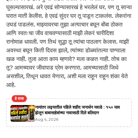
घुसल्यासारखं. अरे एवढं सोन्यासारखं हे भरलेलं घर. पण तू साऱ्या
घरात माती केलीस. हे एवढं सुंदर घर तू पाडून टाकलंस. लेकरांना
उघडं पाडलंस. माझ्यावरचा तुझा अत्याचार बघून बोंबा ठोकत
आणि स्वतःचा जीव वाचवण्यासाठी माझी लेकरं चारीदिशा
रानोमाळ धावली. पण तिथं सुद्धा तू त्यांचा पाठलाग केलास. माझी
अवस्था बघून किती दिवस झाले, त्यांच्या डोळ्यांतल्या पाण्याला
खळ नाही. तुला आता काय म्हणावे? मला कळत नाही. तोच का
तू? आमच्यावर जीवापाड प्रेम करणारा. आमच्यासाठी जिथे
असशील, तिथून धावत येणारा, अशी मला राहून राहून शंका येते
आहे.
हे वाचा
नामांतर लढ्यातील पहिले शहीद जनार्धन मवाडे : १५० घाव
झेलून बाबासाहेबांच्या नावासाठी दिले बलिदान
Aug 4, 2026