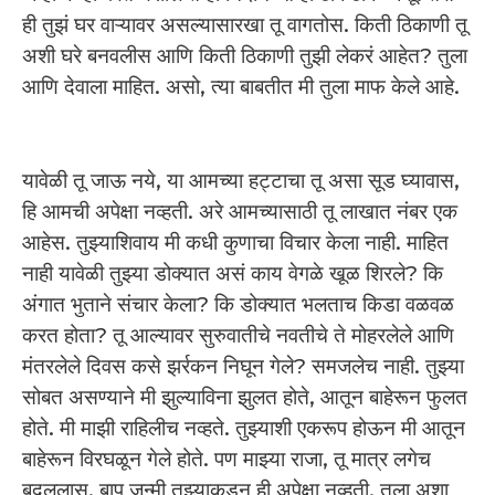
ही तुझं घर वाऱ्यावर असल्यासारखा तू वागतोस. किती ठिकाणी तू
अशी घरे बनवलीस आणि किती ठिकाणी तुझी लेकरं आहेत? तुला
आणि देवाला माहित. असो, त्या बाबतीत मी तुला माफ केले आहे.
यावेळी तू जाऊ नये, या आमच्या हट्टाचा तू असा सूड घ्यावास,
हि आमची अपेक्षा नव्हती. अरे आमच्यासाठी तू लाखात नंबर एक
आहेस. तुझ्याशिवाय मी कधी कुणाचा विचार केला नाही. माहित
नाही यावेळी तुझ्या डोक्यात असं काय वेगळे खूळ शिरले? कि
अंगात भुताने संचार केला? कि डोक्यात भलताच किडा वळवळ
करत होता? तू आल्यावर सुरुवातीचे नवतीचे ते मोहरलेले आणि
मंतरलेले दिवस कसे झर्रकन निघून गेले? समजलेच नाही. तुझ्या
सोबत असण्याने मी झुल्याविना झुलत होते, आतून बाहेरून फुलत
होते. मी माझी राहिलीच नव्हते. तुझ्याशी एकरूप होऊन मी आतून
बाहेरून विरघळून गेले होते. पण माझ्या राजा, तू मात्र लगेच
बदललास. बाप जन्मी तुझ्याकडून ही अपेक्षा नव्हती. तुला अशा