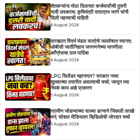
शेतकऱ्यांना मोठा दिलासा! कर्जमाफीची दुसरी
यादी लवकरच; कृषिमंत्री दत्तात्रय भरणे यांनी
दिली महत्त्वाची माहिती
6 August 2026
दारव्ह्यात विदर्भ मंडल यात्रेचे जल्लोषात स्वागत;
ओबीसी जातीनिहाय जनगणनेच्या मागणीला
काँग्रेसचा ठाम पाठिंबा
6 August 2026
LPG सिलेंडर महागणार? सरकार नव्या
शुल्काच्या तयारीत असल्याची चर्चा; जाणून घ्या
नेमकं काय आहे प्रकरण
5 August 2026
ग्रामीण जोडप्याच्या साध्या डान्सने जिंकली लाखो
मनं; सोशल मीडियावर व्हिडिओची जोरदार चर्चा
5 August 2026