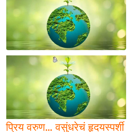
प्रिय वरुण… वसुंधरेचं हृदयस्पर्शी