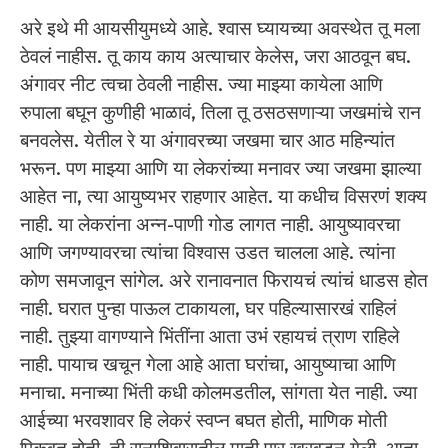
अरे इथे मी आयसीयुमध्ये आहे. श्वास घ्यायच्या अवस्थेत तू मला
ठेवलं नाहीस. तू काय काय अत्याचार केलेस, जरा आठवून बघ.
अंगावर नीट त्वचा ठेवली नाहीस. ज्या माझ्या कायेला आणि
रुपाला बघून कुणीही भाळावं, तिला तू ठसठसणाऱ्या जखमांचे रान
बनवलेस. येतील रे या अंगावरच्या जखमा चार आठ महिन्यांत
भरून. पण माझ्या आणि या लेकरांच्या मनावर ज्या जखमा झाल्या
आहेत ना, त्या आयुष्यभर राहणार आहेत. या कधीच विसरणं शक्य
नाही. या लेकरांना अन्न-पाणी गोड लागत नाही. आयुष्यावरचा
आणि जगण्यावरचा त्यांचा विश्वास उडत चालला आहे. त्यांना
कोण समजावून सांगेल. अरे रानावनात फिरायचं त्यांचं धाडस होत
नाही. घरात पुन्हा पाऊल टाकायला, घर पहिल्यासारखं राहिलं
नाही. तुझ्या वागण्याने भिंतींना आता उभं रहायचं त्राण राहिले
नाही. पायाच खचून गेला आहे आता घरांचा, आयुष्याचा आणि
मनाचा. मनाच्या भिंती कधी कोलमडतील, सांगता येत नाही. ज्या
आईच्या भरवशावर हि लेकरं स्वप्न बघत होती, माणिक मोती