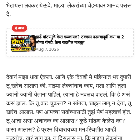
भेटायला लवकर येऊदे. माझ्या लेकरांच्या चेहऱ्यावर आनंद पसरू
दे.
हे वाचा
हार्ड वॉटरमुळे केस गळतायत? टक्कल पडण्यापूर्वी करा या 2
सोप्या गोष्टी; केस राहतील मजबूत!
Aug 7, 2026
देवानं माझा धावा ऐकला. आणि एके दिवशी मे महिन्यात भर दुपारी
तू खरेच आलास की. माझ्या लेकरांनाच काय, मला आणि तुला
ज्यांनी ज्यांनी येताना पाहिलं, त्यांना हे नवलच वाटलं. कि हे असं
कसं झालं. कि तू वाट चुकला? न सांगता, चाहूल लागू न देता, तू
खरंच आलास. पण आमच्या सर्वांच्यासाठी तुझं येणं महत्वाचं होत.
तू आता असा अचानक का आलास? कुठे भांडण केलेस का?
कसा आलास? हे प्रश्न विचारायच्या मनःस्थितीत आम्ही
नव्हतोच. खरं सांगू का, तू दिसलास ना, कि माझ्या लेकरांना