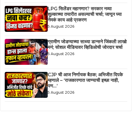
LPG सिलेंडर महागणार? सरकार नव्या
शुल्काच्या तयारीत असल्याची चर्चा; जाणून घ्या
नेमकं काय आहे प्रकरण
5 August 2026
ग्रामीण जोडप्याच्या साध्या डान्सने जिंकली लाखो
मनं; सोशल मीडियावर व्हिडिओची जोरदार चर्चा
5 August 2026
CJP ची आज निर्णायक बैठक; अभिजीत दिपके
म्हणाले – ‘राजकारणात जाण्याची इच्छा नाही,
पण…’
5 August 2026