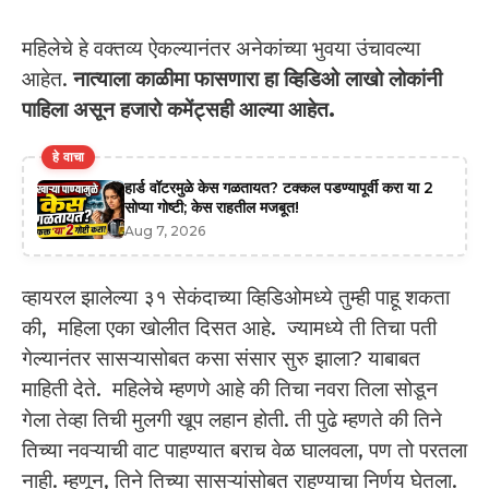
महिलेचे हे वक्तव्य ऐकल्यानंतर अनेकांच्या भुवया उंचावल्या
आहेत.
नात्याला काळीमा फासणारा हा व्हिडिओ लाखो लोकांनी
पाहिला असून हजारो कमेंट्सही आल्या आहेत.
हे वाचा
हार्ड वॉटरमुळे केस गळतायत? टक्कल पडण्यापूर्वी करा या 2
सोप्या गोष्टी; केस राहतील मजबूत!
Aug 7, 2026
व्हायरल झालेल्या ३१ सेकंदाच्या व्हिडिओमध्ये तुम्ही पाहू शकता
की, महिला एका खोलीत दिसत आहे. ज्यामध्ये ती तिचा पती
गेल्यानंतर सासऱ्यासोबत कसा संसार सुरु झाला? याबाबत
माहिती देते. महिलेचे म्हणणे आहे की तिचा नवरा तिला सोडून
गेला तेव्हा तिची मुलगी खूप लहान होती. ती पुढे म्हणते की तिने
तिच्या नवऱ्याची वाट पाहण्यात बराच वेळ घालवला, पण तो परतला
नाही. म्हणून, तिने तिच्या सासऱ्यांसोबत राहण्याचा निर्णय घेतला.