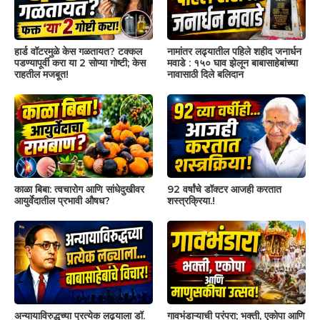
हार्ड वॉटरमुळे केस गळतायत? टक्कल
नामांतर लढ्यातील पहिले शहीद जनार्धन
पडण्यापूर्वी करा या 2 सोप्या गोष्टी; केस
मवाडे : १५० घाव झेलून बाबासाहेबांच्या
राहतील मजबूत!
नावासाठी दिले बलिदान
काळा बिबा: त्वचारोग आणि सांधेदुखीवर
92 वर्षांचे डॉक्टर आजही करतात
आयुर्वेदातील प्रभावी औषध?
शस्त्रक्रिया.!
अन्यायाविरुद्धच्या प्रत्येक लढ्याला डॉ.
गावभंडाऱ्याची परंपरा; भक्ती, एकोपा आणि