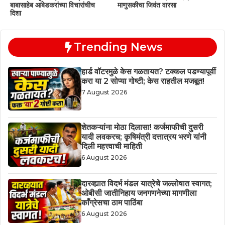
बाबासाहेब आंबेडकरांच्या विचारांचीच
माणुसकीचा जिवंत वारसा
दिशा
Trending News
हार्ड वॉटरमुळे केस गळतायत? टक्कल पडण्यापूर्वी
करा या 2 सोप्या गोष्टी; केस राहतील मजबूत!
7 August 2026
शेतकऱ्यांना मोठा दिलासा! कर्जमाफीची दुसरी
यादी लवकरच; कृषिमंत्री दत्तात्रय भरणे यांनी
दिली महत्त्वाची माहिती
6 August 2026
दारव्ह्यात विदर्भ मंडल यात्रेचे जल्लोषात स्वागत;
ओबीसी जातीनिहाय जनगणनेच्या मागणीला
काँग्रेसचा ठाम पाठिंबा
6 August 2026