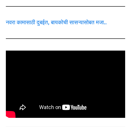
नवरा कामासाठी दुबईत, बायकोची सासऱ्यासोबत मजा..