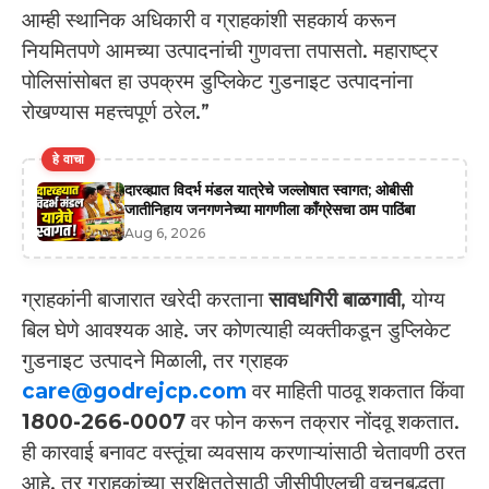
आम्ही स्थानिक अधिकारी व ग्राहकांशी सहकार्य करून
नियमितपणे आमच्या उत्पादनांची गुणवत्ता तपासतो. महाराष्ट्र
पोलिसांसोबत हा उपक्रम डुप्लिकेट गुडनाइट उत्पादनांना
रोखण्यास महत्त्वपूर्ण ठरेल.”
हे वाचा
दारव्ह्यात विदर्भ मंडल यात्रेचे जल्लोषात स्वागत; ओबीसी
जातीनिहाय जनगणनेच्या मागणीला काँग्रेसचा ठाम पाठिंबा
Aug 6, 2026
ग्राहकांनी बाजारात खरेदी करताना
सावधगिरी बाळगावी
, योग्य
बिल घेणे आवश्यक आहे. जर कोणत्याही व्यक्तीकडून डुप्लिकेट
गुडनाइट उत्पादने मिळाली, तर ग्राहक
care@godrejcp.com
वर माहिती पाठवू शकतात किंवा
1800-266-0007
वर फोन करून तक्रार नोंदवू शकतात.
ही कारवाई बनावट वस्तूंचा व्यवसाय करणाऱ्यांसाठी चेतावणी ठरत
आहे, तर ग्राहकांच्या सुरक्षिततेसाठी जीसीपीएलची वचनबद्धता