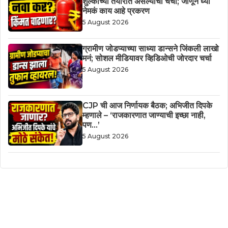
शुल्काच्या तयारीत असल्याची चर्चा; जाणून घ्या
नेमकं काय आहे प्रकरण
5 August 2026
ग्रामीण जोडप्याच्या साध्या डान्सने जिंकली लाखो
मनं; सोशल मीडियावर व्हिडिओची जोरदार चर्चा
5 August 2026
CJP ची आज निर्णायक बैठक; अभिजीत दिपके
म्हणाले – ‘राजकारणात जाण्याची इच्छा नाही,
पण…’
5 August 2026