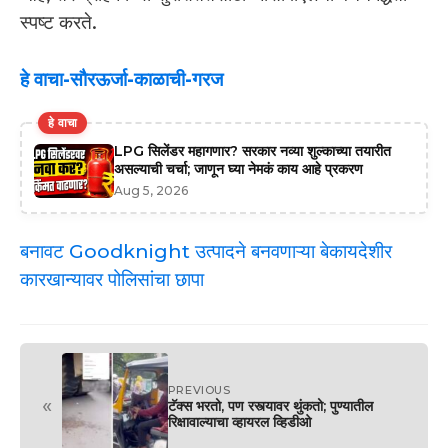
स्पष्ट करते.
हे वाचा-सौरऊर्जा-काळाची-गरज
हे वाचा
LPG सिलेंडर महागणार? सरकार नव्या शुल्काच्या तयारीत
असल्याची चर्चा; जाणून घ्या नेमकं काय आहे प्रकरण
Aug 5, 2026
बनावट Goodknight उत्पादने बनवणाऱ्या बेकायदेशीर
कारखान्यावर पोलिसांचा छापा
PREVIOUS
«
टॅक्स भरतो, पण रस्त्यावर थुंकतो; पुण्यातील
रिक्षावाल्याचा व्हायरल व्हिडीओ