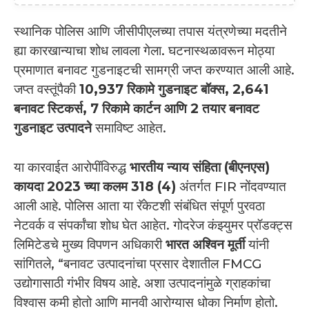
स्थानिक पोलिस आणि जीसीपीएलच्या तपास यंत्रणेच्या मदतीने
ह्या कारखान्याचा शोध लावला गेला. घटनास्थळावरून मोठ्या
प्रमाणात बनावट गुडनाइटची सामग्री जप्त करण्यात आली आहे.
जप्त वस्तूंपैकी
10,937 रिकामे गुडनाइट बॉक्स, 2,641
बनावट स्टिकर्स, 7 रिकामे कार्टन आणि 2 तयार बनावट
गुडनाइट उत्पादने
समाविष्ट आहेत.
या कारवाईत आरोपींविरुद्ध
भारतीय न्याय संहिता (बीएनएस)
कायदा 2023 च्या कलम 318 (4)
अंतर्गत FIR नोंदवण्यात
आली आहे. पोलिस आता या रॅकेटशी संबंधित संपूर्ण पुरवठा
नेटवर्क व संपर्कांचा शोध घेत आहेत. गोदरेज कंझ्युमर प्रॉडक्ट्स
लिमिटेडचे मुख्य विपणन अधिकारी
भारत अश्विन मूर्ती
यांनी
सांगितले, “बनावट उत्पादनांचा प्रसार देशातील FMCG
उद्योगासाठी गंभीर विषय आहे. अशा उत्पादनांमुळे ग्राहकांचा
विश्वास कमी होतो आणि मानवी आरोग्यास धोका निर्माण होतो.