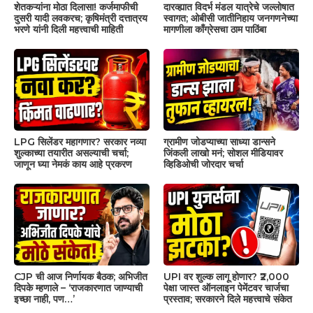
शेतकऱ्यांना मोठा दिलासा! कर्जमाफीची
दारव्ह्यात विदर्भ मंडल यात्रेचे जल्लोषात
दुसरी यादी लवकरच; कृषिमंत्री दत्तात्रय
स्वागत; ओबीसी जातीनिहाय जनगणनेच्या
भरणे यांनी दिली महत्त्वाची माहिती
मागणीला काँग्रेसचा ठाम पाठिंबा
LPG सिलेंडर महागणार? सरकार नव्या
ग्रामीण जोडप्याच्या साध्या डान्सने
शुल्काच्या तयारीत असल्याची चर्चा;
जिंकली लाखो मनं; सोशल मीडियावर
जाणून घ्या नेमकं काय आहे प्रकरण
व्हिडिओची जोरदार चर्चा
CJP ची आज निर्णायक बैठक; अभिजीत
UPI वर शुल्क लागू होणार? ₹2,000
दिपके म्हणाले – ‘राजकारणात जाण्याची
पेक्षा जास्त ऑनलाइन पेमेंटवर चार्जचा
इच्छा नाही, पण…’
प्रस्ताव; सरकारने दिले महत्त्वाचे संकेत