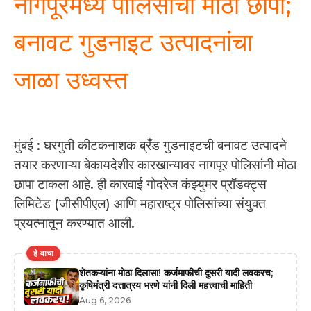
नागपूरमध्ये पोलिसांचा मोठा छापा;
बनावट गुडनाइट उत्पादनांचा
जाळा उध्वस्त
मुंबई : घरगुती कीटकनाशक ब्रँड गुडनाइटची बनावट उत्पादने
तयार करणाऱ्या बेकायदेशीर कारखान्यावर नागपूर पोलिसांनी मोठा
छापा टाकला आहे. ही कारवाई गोदरेज कंझ्युमर प्रॉडक्ट्स
लिमिटेड (जीसीपीएल) आणि महाराष्ट्र पोलिसांच्या संयुक्त
प्रयत्नातून करण्यात आली.
हे वाचा
शेतकऱ्यांना मोठा दिलासा! कर्जमाफीची दुसरी यादी लवकरच;
कृषिमंत्री दत्तात्रय भरणे यांनी दिली महत्त्वाची माहिती
Aug 6, 2026