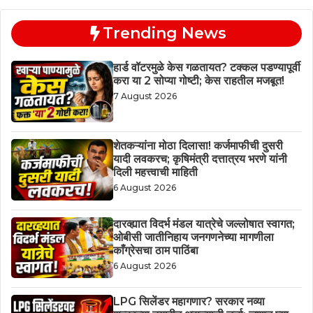
Trending News
हार्ड वॉटरमुळे केस गळतायत? टक्कल पडण्यापूर्वी
करा या 2 सोप्या गोष्टी; केस राहतील मजबूत!
7 August 2026
शेतकऱ्यांना मोठा दिलासा! कर्जमाफीची दुसरी
यादी लवकरच; कृषिमंत्री दत्तात्रय भरणे यांनी
दिली महत्त्वाची माहिती
6 August 2026
दारव्ह्यात विदर्भ मंडल यात्रेचे जल्लोषात स्वागत;
ओबीसी जातीनिहाय जनगणनेच्या मागणीला
काँग्रेसचा ठाम पाठिंबा
6 August 2026
LPG सिलेंडर महागणार? सरकार नव्या