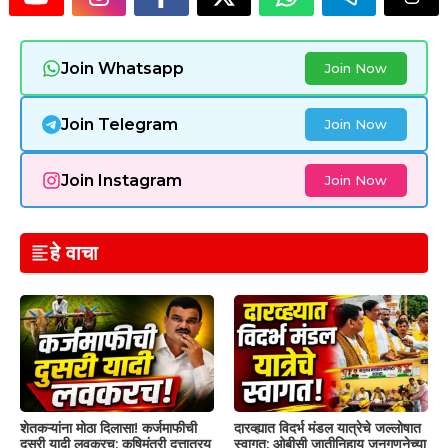
Join Whatsapp
Join Now
Join Telegram
Join Now
Join Instagram
Join Now
हे वाचा
शेतकऱ्यांना मोठा दिलासा! कर्जमाफीची
दारव्ह्यात विदर्भ मंडल यात्रेचे जल्लोषात
दुसरी यादी लवकरच; कृषिमंत्री दत्तात्रय
स्वागत; ओबीसी जातीनिहाय जनगणनेच्या