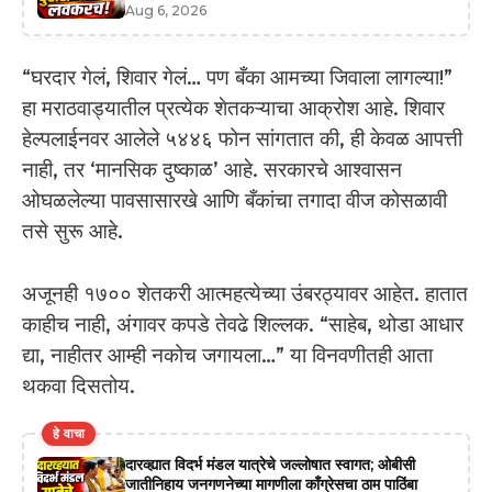
Aug 6, 2026
“घरदार गेलं, शिवार गेलं… पण बँका आमच्या जिवाला लागल्या!”
हा मराठवाड्यातील प्रत्येक शेतकऱ्याचा आक्रोश आहे. शिवार
हेल्पलाईनवर आलेले ५४४६ फोन सांगतात की, ही केवळ आपत्ती
नाही, तर ‘मानसिक दुष्काळ’ आहे. सरकारचे आश्वासन
ओघळलेल्या पावसासारखे आणि बँकांचा तगादा वीज कोसळावी
तसे सुरू आहे.
अजूनही १७०० शेतकरी आत्महत्येच्या उंबरठ्यावर आहेत. हातात
काहीच नाही, अंगावर कपडे तेवढे शिल्लक. “साहेब, थोडा आधार
द्या, नाहीतर आम्ही नकोच जगायला…” या विनवणीतही आता
थकवा दिसतोय.
हे वाचा
दारव्ह्यात विदर्भ मंडल यात्रेचे जल्लोषात स्वागत; ओबीसी
जातीनिहाय जनगणनेच्या मागणीला काँग्रेसचा ठाम पाठिंबा