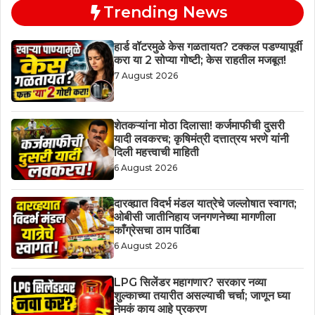
Trending News
हार्ड वॉटरमुळे केस गळतायत? टक्कल पडण्यापूर्वी
करा या 2 सोप्या गोष्टी; केस राहतील मजबूत!
7 August 2026
शेतकऱ्यांना मोठा दिलासा! कर्जमाफीची दुसरी
यादी लवकरच; कृषिमंत्री दत्तात्रय भरणे यांनी
दिली महत्त्वाची माहिती
6 August 2026
दारव्ह्यात विदर्भ मंडल यात्रेचे जल्लोषात स्वागत;
ओबीसी जातीनिहाय जनगणनेच्या मागणीला
काँग्रेसचा ठाम पाठिंबा
6 August 2026
LPG सिलेंडर महागणार? सरकार नव्या
शुल्काच्या तयारीत असल्याची चर्चा; जाणून घ्या
नेमकं काय आहे प्रकरण