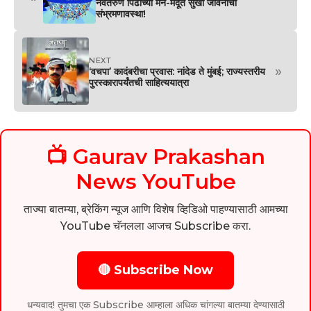
नवतरुण पिढीच्या मन-मेंदूत सुखी जीवनाची
संभ्रमणावस्था!
NEXT
»
‘वचपा’ कादंबरीचा प्रवास: नांदेड ते मुंबई; राज्यस्तरीय
पुरस्कारापर्यंतची साहित्ययात्रा
📺 Gaurav Prakashan
News YouTube
ताज्या बातम्या, ब्रेकिंग न्यूज आणि विशेष व्हिडिओ पाहण्यासाठी आमच्या
YouTube चॅनलला आजच Subscribe करा.
🔴 Subscribe Now
धन्यवाद! तुमचा एक Subscribe आम्हाला अधिक चांगल्या बातम्या देण्यासाठी