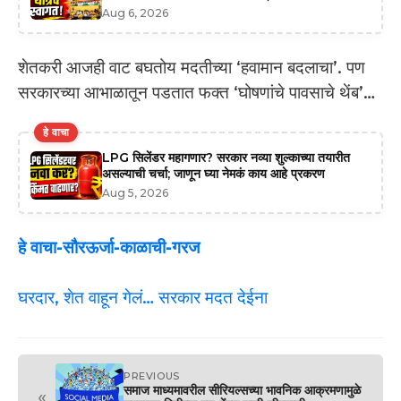
Aug 6, 2026
शेतकरी आजही वाट बघतोय मदतीच्या ‘हवामान बदलाचा’. पण
सरकारच्या आभाळातून पडतात फक्त ‘घोषणांचे पावसाचे थेंब’…
हे वाचा
LPG सिलेंडर महागणार? सरकार नव्या शुल्काच्या तयारीत
असल्याची चर्चा; जाणून घ्या नेमकं काय आहे प्रकरण
Aug 5, 2026
हे वाचा-सौरऊर्जा-काळाची-गरज
घरदार, शेत वाहून गेलं… सरकार मदत देईना
PREVIOUS
समाज माध्यमावरील सीरियल्सच्या भावनिक आक्रमणामुळे
«