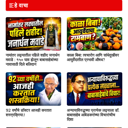
हे वाचा
नामांतर लढ्यातील पहिले शहीद जनार्धन
काळा बिबा: त्वचारोग आणि सांधेदुखीवर
मवाडे : १५० घाव झेलून बाबासाहेबांच्या
आयुर्वेदातील प्रभावी औषध?
नावासाठी दिले बलिदान
92 वर्षांचे डॉक्टर आजही करतात
अन्यायाविरुद्धच्या प्रत्येक लढ्याला डॉ.
शस्त्रक्रिया.!
बाबासाहेब आंबेडकरांच्या विचारांचीच
दिशा