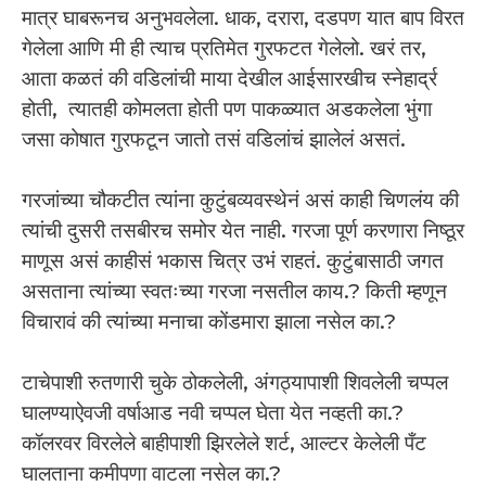
मात्र घाबरूनच अनुभवलेला. धाक, दरारा, दडपण यात बाप विरत
गेलेला आणि मी ही त्याच प्रतिमेत गुरफटत गेलेलो. खरं तर,
आता कळतं की वडिलांची माया देखील आईसारखीच स्नेहार्द्र
होती, त्यातही कोमलता होती पण पाकळ्यात अडकलेला भुंगा
जसा कोषात गुरफटून जातो तसं वडिलांचं झालेलं असतं.
गरजांच्या चौकटीत त्यांना कुटुंबव्यवस्थेनं असं काही चिणलंय की
त्यांची दुसरी तसबीरच समोर येत नाही. गरजा पूर्ण करणारा निष्ठूर
माणूस असं काहीसं भकास चित्र उभं राहतं. कुटुंबासाठी जगत
असताना त्यांच्या स्वतःच्या गरजा नसतील काय.? किती म्हणून
विचारावं की त्यांच्या मनाचा कोंडमारा झाला नसेल का.?
टाचेपाशी रुतणारी चुके ठोकलेली, अंगठ्यापाशी शिवलेली चप्पल
घालण्याऐवजी वर्षाआड नवी चप्पल घेता येत नव्हती का.?
कॉलरवर विरलेले बाहीपाशी झिरलेले शर्ट, आल्टर केलेली पँट
घालताना कमीपणा वाटला नसेल का.?