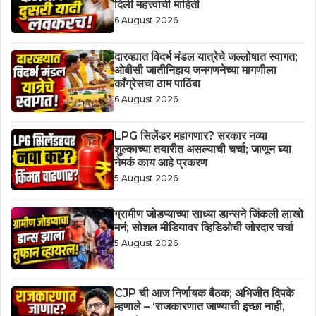
दिली महत्त्वाची माहिती
6 August 2026
दारव्ह्यात विदर्भ मंडल यात्रेचे जल्लोषात स्वागत;
ओबीसी जातीनिहाय जनगणनेच्या मागणीला
काँग्रेसचा ठाम पाठिंबा
6 August 2026
LPG सिलेंडर महागणार? सरकार नव्या
शुल्काच्या तयारीत असल्याची चर्चा; जाणून घ्या
नेमकं काय आहे प्रकरण
5 August 2026
ग्रामीण जोडप्याच्या साध्या डान्सने जिंकली लाखो
मनं; सोशल मीडियावर व्हिडिओची जोरदार चर्चा
5 August 2026
CJP ची आज निर्णायक बैठक; अभिजीत दिपके
म्हणाले – ‘राजकारणात जाण्याची इच्छा नाही,