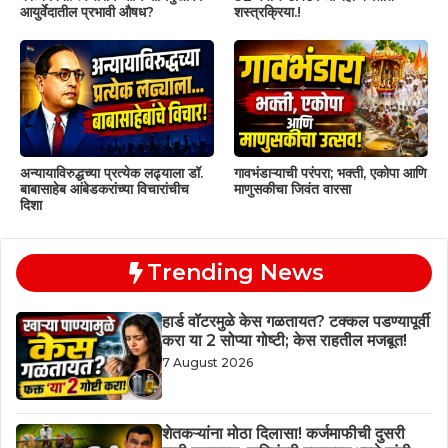
आयुर्वेदातील प्रभावी औषध?
शस्त्रक्रिया.!
अन्यायाविरुद्धच्या प्रत्येक लढ्याला डॉ.
गावभंडाऱ्याची परंपरा; भक्ती, एकोपा आणि
बाबासाहेब आंबेडकरांच्या विचारांचीच
माणुसकीचा जिवंत वारसा
दिशा
Trending News
हार्ड वॉटरमुळे केस गळतायत? टक्कल पडण्यापूर्वी
करा या 2 सोप्या गोष्टी; केस राहतील मजबूत!
7 August 2026
शेतकऱ्यांना मोठा दिलासा! कर्जमाफीची दुसरी