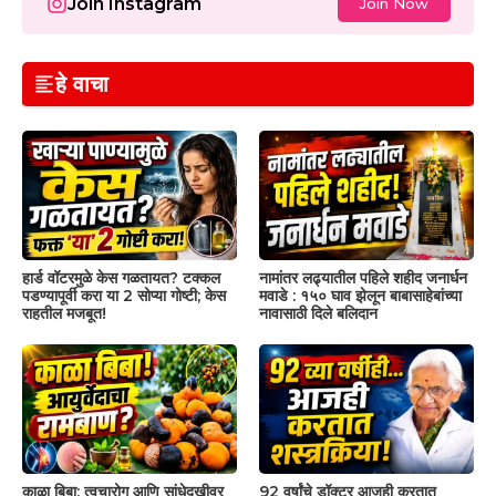
Join Instagram
Join Now
हे वाचा
हार्ड वॉटरमुळे केस गळतायत? टक्कल
नामांतर लढ्यातील पहिले शहीद जनार्धन
पडण्यापूर्वी करा या 2 सोप्या गोष्टी; केस
मवाडे : १५० घाव झेलून बाबासाहेबांच्या
राहतील मजबूत!
नावासाठी दिले बलिदान
काळा बिबा: त्वचारोग आणि सांधेदुखीवर
92 वर्षांचे डॉक्टर आजही करतात