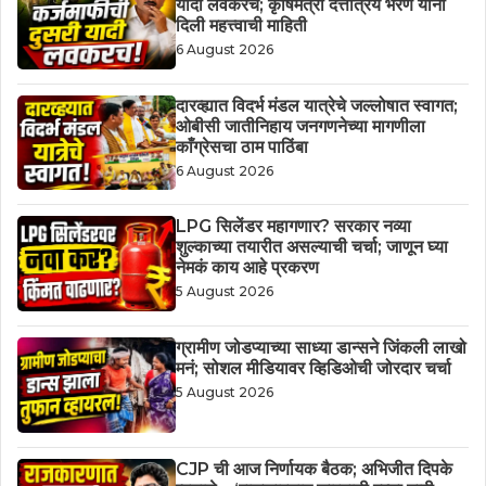
यादी लवकरच; कृषिमंत्री दत्तात्रय भरणे यांनी
दिली महत्त्वाची माहिती
6 August 2026
दारव्ह्यात विदर्भ मंडल यात्रेचे जल्लोषात स्वागत;
ओबीसी जातीनिहाय जनगणनेच्या मागणीला
काँग्रेसचा ठाम पाठिंबा
6 August 2026
LPG सिलेंडर महागणार? सरकार नव्या
शुल्काच्या तयारीत असल्याची चर्चा; जाणून घ्या
नेमकं काय आहे प्रकरण
5 August 2026
ग्रामीण जोडप्याच्या साध्या डान्सने जिंकली लाखो
मनं; सोशल मीडियावर व्हिडिओची जोरदार चर्चा
5 August 2026
CJP ची आज निर्णायक बैठक; अभिजीत दिपके