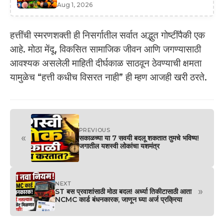
Aug 1, 2026
हत्तींची स्मरणशक्ती ही निसर्गातील सर्वात अद्भुत गोष्टींपैकी एक
आहे. मोठा मेंदू, विकसित सामाजिक जीवन आणि जगण्यासाठी
आवश्यक असलेली माहिती दीर्घकाळ साठवून ठेवण्याची क्षमता
यामुळेच “हत्ती कधीच विसरत नाही” ही म्हण आजही खरी ठरते.
PREVIOUS
«
सकाळच्या या 7 सवयी बदलू शकतात तुमचे भविष्य!
जगातील यशस्वी लोकांचा यशमंत्र
NEXT
»
ST बस प्रवाशांसाठी मोठा बदल! अर्ध्या तिकीटासाठी आता
NCMC कार्ड बंधनकारक, जाणून घ्या अर्ज प्रक्रिया