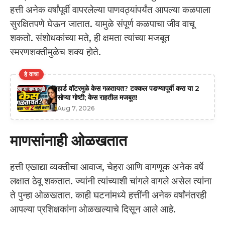
हत्ती अनेक वर्षांपूर्वी वापरलेल्या पाणवठ्यांपर्यंत आपल्या कळपाला
सुरक्षितपणे घेऊन जातात. यामुळे संपूर्ण कळपाचा जीव वाचू
शकतो. संशोधकांच्या मते, ही क्षमता त्यांच्या मजबूत
स्मरणशक्तीमुळेच शक्य होते.
हे वाचा
हार्ड वॉटरमुळे केस गळतायत? टक्कल पडण्यापूर्वी करा या 2
सोप्या गोष्टी; केस राहतील मजबूत!
Aug 7, 2026
माणसांनाही ओळखतात
हत्ती एखाद्या व्यक्तीचा आवाज, चेहरा आणि वागणूक अनेक वर्षे
लक्षात ठेवू शकतात. ज्यांनी त्यांच्याशी चांगले वागले असेल त्यांना
ते पुन्हा ओळखतात. काही घटनांमध्ये हत्तींनी अनेक वर्षांनंतरही
आपल्या प्रशिक्षकांना ओळखल्याचे दिसून आले आहे.