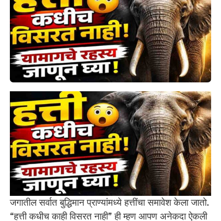
जगातील सर्वात बुद्धिमान प्राण्यांमध्ये हत्तींचा समावेश केला जातो.
“हत्ती कधीच काही विसरत नाही” ही म्हण आपण अनेकदा ऐकली