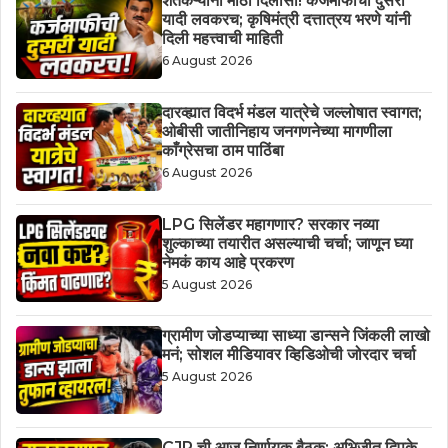
शेतकऱ्यांना मोठा दिलासा! कर्जमाफीची दुसरी
यादी लवकरच; कृषिमंत्री दत्तात्रय भरणे यांनी
दिली महत्त्वाची माहिती
6 August 2026
दारव्ह्यात विदर्भ मंडल यात्रेचे जल्लोषात स्वागत;
ओबीसी जातीनिहाय जनगणनेच्या मागणीला
काँग्रेसचा ठाम पाठिंबा
6 August 2026
LPG सिलेंडर महागणार? सरकार नव्या
शुल्काच्या तयारीत असल्याची चर्चा; जाणून घ्या
नेमकं काय आहे प्रकरण
5 August 2026
ग्रामीण जोडप्याच्या साध्या डान्सने जिंकली लाखो
मनं; सोशल मीडियावर व्हिडिओची जोरदार चर्चा
5 August 2026
CJP ची आज निर्णायक बैठक; अभिजीत दिपके