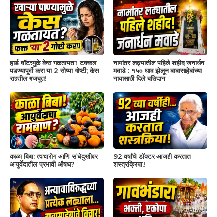
हार्ड वॉटरमुळे केस गळतायत? टक्कल
नामांतर लढ्यातील पहिले शहीद जनार्धन
पडण्यापूर्वी करा या 2 सोप्या गोष्टी; केस
मवाडे : १५० घाव झेलून बाबासाहेबांच्या
राहतील मजबूत!
नावासाठी दिले बलिदान
काळा बिबा: त्वचारोग आणि सांधेदुखीवर
92 वर्षांचे डॉक्टर आजही करतात
आयुर्वेदातील प्रभावी औषध?
शस्त्रक्रिया.!