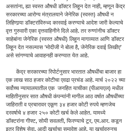
असतांना, ह्या स्वस्त औषधी डॉक्टर लिहून देत नाही, म्हणून केंद्र
सरकारच्या आरोग्य मंत्रालयाने जेनेरिक (स्वस्त) औषधी न
लिहिणार्‍या डॉक्टरांविरुध्द कारवाई करण्याचे आदेश जारी केल्याचे
वृत्त गुरुवारी एका वृत्तवाहिनीने दिले आहे. तर रुग्णांनीच डॉक्टर
साहेबांना जेनेरिक (स्वस्त औषधी) लिहून मागाव्यात आणि डॉक्टर
लिहून देत नसल्यास ‘मोदीजी ने बोला है, जेनेरिक दवाई लिखीए’
असे सांगण्याचे आवाहनही करण्यात येत आहे.
केंद्र सरकारच्या रिपोर्टनुसार भारतात औषधींचा बाजार हा
एक लाख साठ हजार कोटीचा एवढा प्रचंड आहे. मार्च २०२२ च्या
सर्वोच्च न्यायालयातील एक जनहित याचीका (पीआयएल) मधील
माहितीनुसार सात औषधी कंपन्यांनी मागील आठ वर्षात औषधींच्या
जाहिराती व प्रचारावर एकूण ३४ हजार कोटी रुपये म्हणजेच
दरवर्षाचे ४ हजार २५० कोटी खर्च केले आहेत. यामध्ये
डॉक्टरांना गीफ्ट, सोयी सवलती, फिरण्याचे टूर, एम.आर. कडून
इतर विशेष सेवा, आदी खर्चाचा समावेश आहे. या खर्चावरुनच