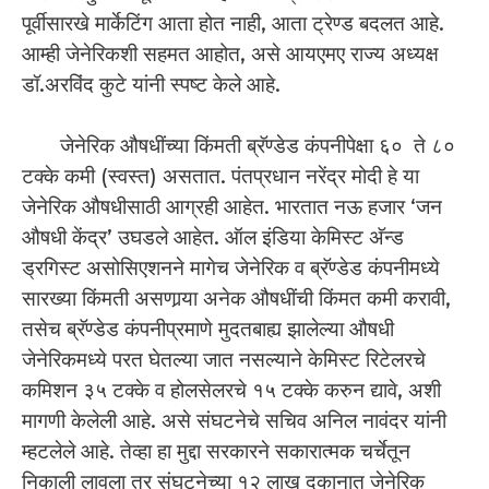
पूर्वीसारखे मार्केटिंग आता होत नाही, आता ट्रेण्ड बदलत आहे.
आम्ही जेनेरिकशी सहमत आहोत, असे आयएमए राज्य अध्यक्ष
डॉ.अरविंद कुटे यांनी स्पष्ट केले आहे.
जेनेरिक औषधींच्या किंमती ब्रॅण्डेड कंपनीपेक्षा ६० ते ८०
टक्के कमी (स्वस्त) असतात. पंतप्रधान नरेंद्र मोदी हे या
जेनेरिक औषधीसाठी आग्रही आहेत. भारतात नऊ हजार ‘जन
औषधी केंद्र’ उघडले आहेत. ऑल इंडिया केमिस्ट अ‍ॅन्ड
ड्रगिस्ट असोसिएशनने मागेच जेनेरिक व ब्रॅण्डेड कंपनीमध्ये
सारख्या किंमती असणार्‍या अनेक औषधींची किंमत कमी करावी,
तसेच ब्रॅण्डेड कंपनीप्रमाणे मुदतबाह्य झालेल्या औषधी
जेनेरिकमध्ये परत घेतल्या जात नसल्याने केमिस्ट रिटेलरचे
कमिशन ३५ टक्के व होलसेलरचे १५ टक्के करुन द्यावे, अशी
मागणी केलेली आहे. असे संघटनेचे सचिव अनिल नावंदर यांनी
म्हटलेले आहे. तेव्हा हा मुद्दा सरकारने सकारात्मक चर्चेतून
निकाली लावला तर संघटनेच्या १२ लाख दुकानात जेनेरिक