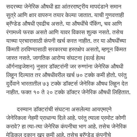
सदरच्या जेनेरिक औषधी ह्या आंतरराष्ट्रीय मापदंडाने समान
सुत्रे आणि क्षार वापरुन तयार केल्या जातात. याची गुणवत्ताही
ब्रॅण्डेड औषधी एवढीच असते. या औषधींचे पॅकिंग, चव आणि
रंगामध्ये फरक असते आणि यावर विकास शुल्क नसते. तसेच
याच्या प्रचारासाठी कंपनी खर्च करत नाहीत. तर या औषधींच्या
किंमती ठरविण्यासाठी सरकारचा हस्तक्षेप असतो, म्हणून किंमत
जास्त नसते. जागतिक आरोग्य संघटना (वर्ल्ड हेल्थ
ऑर्गनाइजेशन) नुसार डॉक्टरांनी जर रुग्णांना जेनेरिक औषधी
लिहून दिल्यात तर औषधीवरील खर्च ७० टक्के कमी होतो. परंतु
दुर्देवाने भारतातील ७३ टक्के डॉक्टर्स जेनेरिक औषध लिहून देत
नाहीत. फक्त १० ते २० टक्के डॉक्टर जेनेरिक औषधी लिहितात.
दरम्यान डॉक्टरांची संघटना असलेल्या आयएमएने
जेनेरिकला नेहमी प्राधान्य दिले आहे. परंतु त्याला प्रमोट कोणी
करावे? हा त्या-त्या जेनेरिक कंपनीचा भाग आहे. तसेच जेनेरिक
मेडिकल दुकान खूप कमी आहे. तसेच ब्रॅण्डेड कंपनीचे