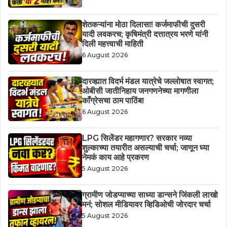
शेतकऱ्यांना मोठा दिलासा! कर्जमाफीची दुसरी
यादी लवकरच; कृषिमंत्री दत्तात्रय भरणे यांनी
दिली महत्त्वाची माहिती
6 August 2026
दारव्ह्यात विदर्भ मंडल यात्रेचे जल्लोषात स्वागत;
ओबीसी जातीनिहाय जनगणनेच्या मागणीला
काँग्रेसचा ठाम पाठिंबा
6 August 2026
LPG सिलेंडर महागणार? सरकार नव्या
शुल्काच्या तयारीत असल्याची चर्चा; जाणून घ्या
नेमकं काय आहे प्रकरण
5 August 2026
ग्रामीण जोडप्याच्या साध्या डान्सने जिंकली लाखो
मनं; सोशल मीडियावर व्हिडिओची जोरदार चर्चा
5 August 2026