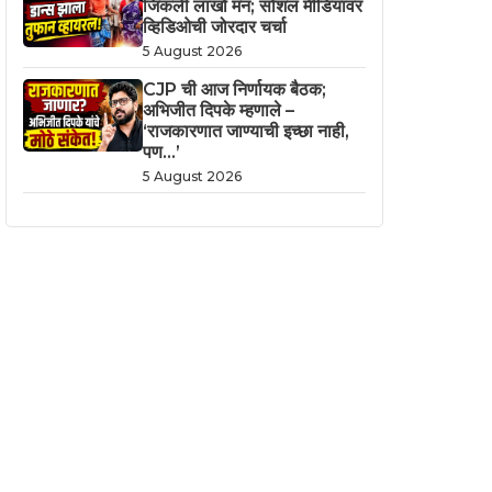
जिंकली लाखो मनं; सोशल मीडियावर
व्हिडिओची जोरदार चर्चा
5 August 2026
CJP ची आज निर्णायक बैठक;
अभिजीत दिपके म्हणाले –
‘राजकारणात जाण्याची इच्छा नाही,
पण…’
5 August 2026