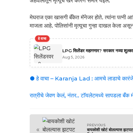
अहवालातून मृत्यूचे खरे कारण समोर येईल.
मेघराज एका खासगी बँकेत मॅनेजर होते. त्यांना पत्नी 
माजला आहे. पोलिसांनी मृत्यूचा गुन्हा दाखल केला असून
हे वाचा
LPG सिलेंडर महागणार? सरकार नव्या शुल्काच्
Aug 5, 2026
● हे वाचा – Karanja Lad : आमचे लाडाचे कारंजे 
रात्रीचे जेवण केलं, नंतर.. टॉयलेटमध्ये सापडला बँक म
PREVIOUS
«
बायकोशी खोटं बोलल्यास झटपट