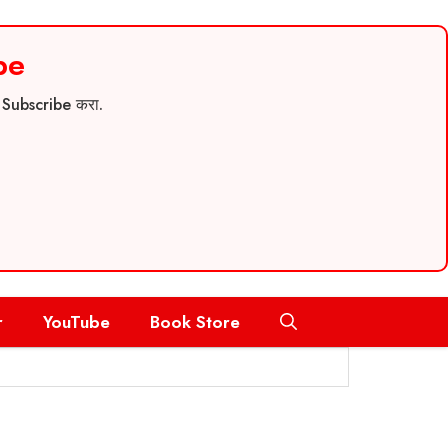
be
च Subscribe करा.
r
YouTube
Book Store