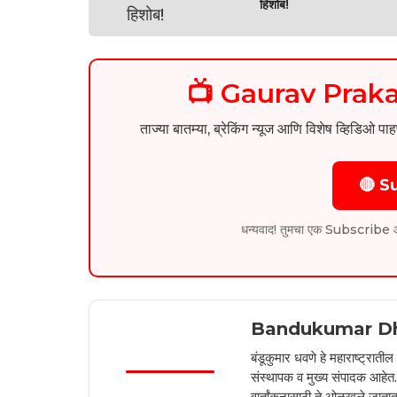
हिशोब!
📺 Gaurav Pra
ताज्या बातम्या, ब्रेकिंग न्यूज आणि विशेष व्ह
🔴 S
धन्यवाद! तुमचा एक Subscribe आम्हा
Bandukumar D
बंडूकुमार धवणे हे महाराष्ट्रात
संस्थापक व मुख्य संपादक आहेत. 2
वार्तांकनासाठी ते ओळखले जातात.