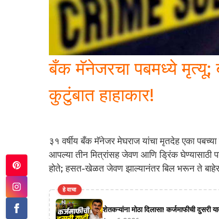
बँक मॅनेजरचा पबमध्ये मृत्यू
कुटुंबात हाहाकार!
३१ वर्षीय बँक मॅनेजर मेघराज यांचा मृतदेह एका पबच्य
आपल्या तीन मित्रांसह जेवण आणि ड्रिंक घेण्यासाठी पबमध्
होते; हसत-खेळत जेवण झाल्यानंतर बिल भरून ते बाहेर
हे वाचा
शेतकऱ्यांना मोठा दिलासा! कर्जमाफीची दुसरी याद