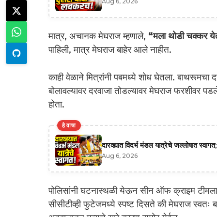
Aug 6, 2026
मात्र, अचानक मेघराज म्हणाले,
“मला थोडी चक्कर ये
पाहिली, मात्र मेघराज बाहेर आले नाहीत.
काही वेळाने मित्रांनी पबमध्ये शोध घेतला. बाथरूमच
बोलावल्यावर दरवाजा तोडल्यावर मेघराज फरशीवर पडल
होता.
हे वाचा
दारव्ह्यात विदर्भ मंडल यात्रेचे जल्लोषात स्व
Aug 6, 2026
पोलिसांनी घटनास्थळी येऊन सीन ऑफ क्राइम टीमला बो
सीसीटीव्ही फुटेजमध्ये स्पष्ट दिसते की मेघराज स्वतः 