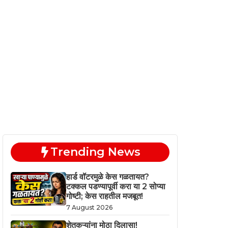
Trending News
हार्ड वॉटरमुळे केस गळतायत?
टक्कल पडण्यापूर्वी करा या 2 सोप्या
गोष्टी; केस राहतील मजबूत!
7 August 2026
शेतकऱ्यांना मोठा दिलासा!