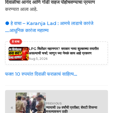
दिवाळीचा आनंद आणि गोडी सहज पोहोचवण्याचा प्रयत्न
करण्यात आला आहे.
● हे वाचा – Karanja Lad : आमचे लाडाचे कारंजे
….आधुनिक कारंजा महात्म्य
हे वाचा
LPG सिलेंडर महागणार? सरकार नव्या शुल्काच्या तयारीत
असल्याची चर्चा; जाणून घ्या नेमकं काय आहे प्रकरण
Aug 5, 2026
फक्त 10 रुपयांत दिवाळी फराळाचं साहित्य…
PREVIOUS
«
न्यायाची २७ वर्षांची प्रतीक्षा; शेवटी तिसऱ्या
मजल्यावरून उडी!