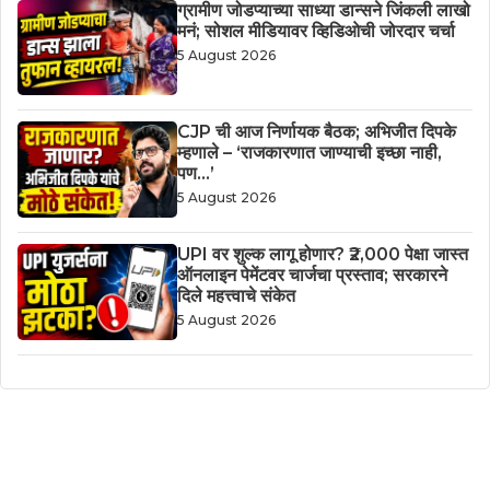
ग्रामीण जोडप्याच्या साध्या डान्सने जिंकली लाखो
मनं; सोशल मीडियावर व्हिडिओची जोरदार चर्चा
5 August 2026
CJP ची आज निर्णायक बैठक; अभिजीत दिपके
म्हणाले – ‘राजकारणात जाण्याची इच्छा नाही,
पण…’
5 August 2026
UPI वर शुल्क लागू होणार? ₹2,000 पेक्षा जास्त
ऑनलाइन पेमेंटवर चार्जचा प्रस्ताव; सरकारने
दिले महत्त्वाचे संकेत
5 August 2026