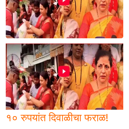
१० रुपयांत दिवाळीचा फराळ!