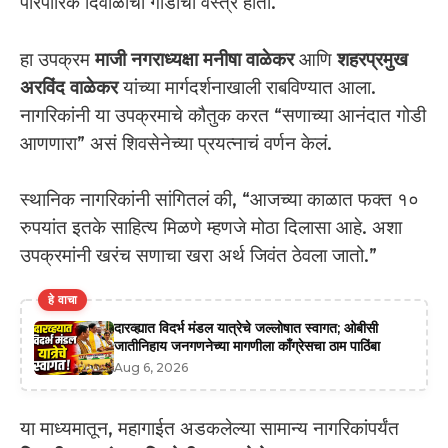
पारंपारिक दिवाळीची गोडीची वस्त्रे होती.
हा उपक्रम
माजी नगराध्यक्षा मनीषा वाळेकर
आणि
शहरप्रमुख
अरविंद वाळेकर
यांच्या मार्गदर्शनाखाली राबविण्यात आला.
नागरिकांनी या उपक्रमाचे कौतुक करत “सणाच्या आनंदात गोडी
आणणारा” असं शिवसेनेच्या प्रयत्नाचं वर्णन केलं.
स्थानिक नागरिकांनी सांगितलं की, “आजच्या काळात फक्त १०
रुपयांत इतके साहित्य मिळणे म्हणजे मोठा दिलासा आहे. अशा
उपक्रमांनी खरंच सणाचा खरा अर्थ जिवंत ठेवला जातो.”
हे वाचा
दारव्ह्यात विदर्भ मंडल यात्रेचे जल्लोषात स्वागत; ओबीसी
जातीनिहाय जनगणनेच्या मागणीला काँग्रेसचा ठाम पाठिंबा
Aug 6, 2026
या माध्यमातून, महागाईत अडकलेल्या सामान्य नागरिकांपर्यंत