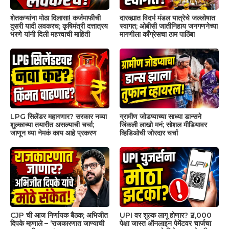
शेतकऱ्यांना मोठा दिलासा! कर्जमाफीची
दारव्ह्यात विदर्भ मंडल यात्रेचे जल्लोषात
दुसरी यादी लवकरच; कृषिमंत्री दत्तात्रय
स्वागत; ओबीसी जातीनिहाय जनगणनेच्या
भरणे यांनी दिली महत्त्वाची माहिती
मागणीला काँग्रेसचा ठाम पाठिंबा
LPG सिलेंडर महागणार? सरकार नव्या
ग्रामीण जोडप्याच्या साध्या डान्सने
शुल्काच्या तयारीत असल्याची चर्चा;
जिंकली लाखो मनं; सोशल मीडियावर
जाणून घ्या नेमकं काय आहे प्रकरण
व्हिडिओची जोरदार चर्चा
CJP ची आज निर्णायक बैठक; अभिजीत
UPI वर शुल्क लागू होणार? ₹2,000
दिपके म्हणाले – ‘राजकारणात जाण्याची
पेक्षा जास्त ऑनलाइन पेमेंटवर चार्जचा