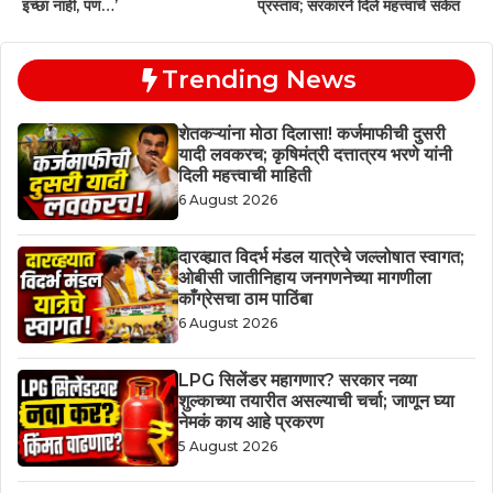
इच्छा नाही, पण…’
प्रस्ताव; सरकारने दिले महत्त्वाचे संकेत
Trending News
शेतकऱ्यांना मोठा दिलासा! कर्जमाफीची दुसरी
यादी लवकरच; कृषिमंत्री दत्तात्रय भरणे यांनी
दिली महत्त्वाची माहिती
6 August 2026
दारव्ह्यात विदर्भ मंडल यात्रेचे जल्लोषात स्वागत;
ओबीसी जातीनिहाय जनगणनेच्या मागणीला
काँग्रेसचा ठाम पाठिंबा
6 August 2026
LPG सिलेंडर महागणार? सरकार नव्या
शुल्काच्या तयारीत असल्याची चर्चा; जाणून घ्या
नेमकं काय आहे प्रकरण
5 August 2026