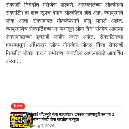
सेक्सशी निगडीत मेसेजेस पाठवणे. आजकालच्या लोकांमध्ये
सेक्सटिंग हा शब्द खूपच वेगाने लोकप्रिय होत आहे. ज्याप्रमाणे
लोक आता सेक्सबाबत मोकळेपणाने बोलू लागले आहेत.
त्याप्रमाणेच सेक्सटिंगच्या माध्यमातून लोक विना संकोच आपल्या
सेक्सबाबतच्या इच्छाही जाहीर करत आहेत. सेक्सटिंगच्या
माध्यमातून अधिकतर लोक नॉनव्हेज जोक्स किंवा सेक्सशी
निगडीत जोक्स करून समोरच्या व्यक्तीला आपल्याकडे आकर्षित
करतात.
हे वाचा
हार्ड वॉटरमुळे केस गळतायत? टक्कल पडण्यापूर्वी करा या 2
सोप्या गोष्टी; केस राहतील मजबूत!
Aug 7, 2026