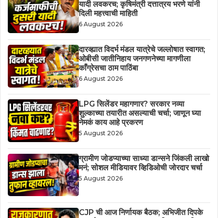
यादी लवकरच; कृषिमंत्री दत्तात्रय भरणे यांनी
दिली महत्त्वाची माहिती
6 August 2026
दारव्ह्यात विदर्भ मंडल यात्रेचे जल्लोषात स्वागत;
ओबीसी जातीनिहाय जनगणनेच्या मागणीला
काँग्रेसचा ठाम पाठिंबा
6 August 2026
LPG सिलेंडर महागणार? सरकार नव्या
शुल्काच्या तयारीत असल्याची चर्चा; जाणून घ्या
नेमकं काय आहे प्रकरण
5 August 2026
ग्रामीण जोडप्याच्या साध्या डान्सने जिंकली लाखो
मनं; सोशल मीडियावर व्हिडिओची जोरदार चर्चा
5 August 2026
CJP ची आज निर्णायक बैठक; अभिजीत दिपके