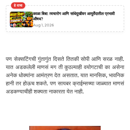
हे वाचा
काळा बिबा: त्वचारोग आणि सांधेदुखीवर आयुर्वेदातील प्रभावी
औषध?
Aug 1, 2026
पण सेक्सटिंगची गुंतागुंत दिसते तितकी सोपी आणि सरळ नाही.
यात अडकलेली माणसं मग ती कुठल्याही वयोगटाची का असेना
अनेक धोक्यांना आमंत्रण देत असतात. यात मानसिक, भावनिक
हानी तर होऊच शकते. पण सायबर क्राईम्सच्या जाळ्यात माणसं
अडकण्याचीही शक्यता नाकारता येत नाही.