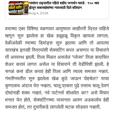
नामांतर लढ्यातील पहिले शहीद जनार्धन मवाडे : १५० घाव
झेलून बाबासाहेबांच्या नावासाठी दिले बलिदान
Aug 4, 2026
वयाच्या एका विशिष्ठ वळणावर आयुष्यात काहीतरी थ्रिल पाहिजे
म्हणून सुरु झालेला हा खेळ हळूहळू विकृत व्हायला लागला.
वेळीअवेळी त्याच्या डिमांड्स सुरु झाल्या आणि तो आपल्या
सारखंच इतरही स्त्रियांशी सेक्सटिंग करत असणार या विचाराने
ती अस्वस्थ झाली. तिला मिळत असलेलं ‘प्लेजर’ तिला कदाचित
शेअर करावं लागत असेल या विचाराने ती वेडीपिशी झाली. हे
सगळं कसं डील करावं हेही तिला आणि त्याला समजत नव्हतं.
गंमतीगमतीत सुरु झालेला खेळ कुठे जाऊन पोहचेल? याचा
कुणालाच अंदाज येत नव्हता. चालू प्रकार पुढे तसाच चालू ठेवणं
दोघांनाही शक्य नव्हतं. नवे पार्टनर्स शोधावेत का? असे विचार
मनात येत होते. सेक्सटिंगच्या व्यसनात आपण अडकलोय हेही
समजत होतं, तर दुसरीकडे लागलेली चटक सोडवत नव्हती.