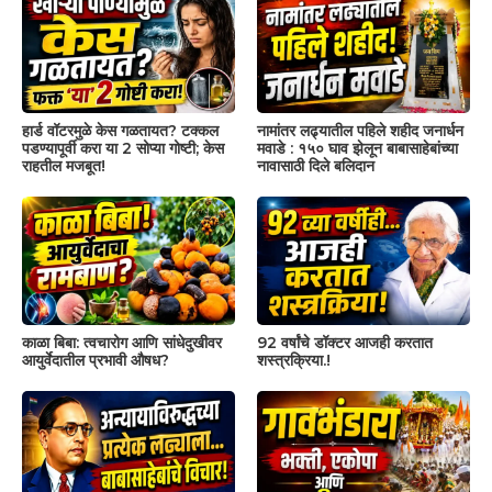
हार्ड वॉटरमुळे केस गळतायत? टक्कल
नामांतर लढ्यातील पहिले शहीद जनार्धन
पडण्यापूर्वी करा या 2 सोप्या गोष्टी; केस
मवाडे : १५० घाव झेलून बाबासाहेबांच्या
राहतील मजबूत!
नावासाठी दिले बलिदान
काळा बिबा: त्वचारोग आणि सांधेदुखीवर
92 वर्षांचे डॉक्टर आजही करतात
आयुर्वेदातील प्रभावी औषध?
शस्त्रक्रिया.!