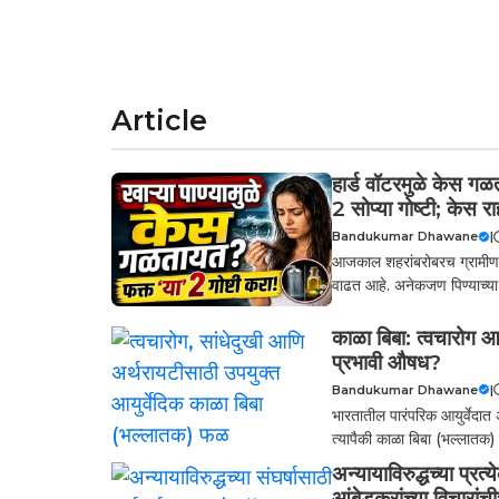
Article
हार्ड वॉटरमुळे केस गळ
2 सोप्या गोष्टी; केस 
Bandukumar Dhawane
|
आजकाल शहरांबरोबरच ग्रामीण भा
वाढत आहे. अनेकजण पिण्याच्या 
काळा बिबा: त्वचारोग आ
प्रभावी औषध?
Bandukumar Dhawane
|
भारतातील पारंपरिक आयुर्वेदात
त्यापैकी काळा बिबा (भल्लातक
अन्यायाविरुद्धच्या प्रत
आंबेडकरांच्या विचारांच