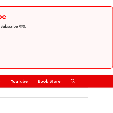
be
च Subscribe करा.
r
YouTube
Book Store