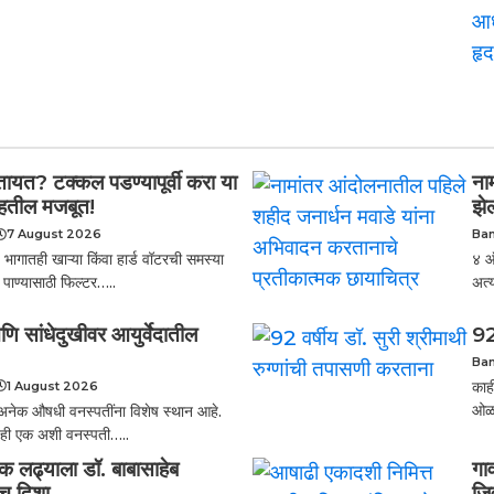
तायत? टक्कल पडण्यापूर्वी करा या
ना
राहतील मजबूत!
झेल
7 August 2026
Ba
गातही खाऱ्या किंवा हार्ड वॉटरची समस्या
४ ऑ
पाण्यासाठी फिल्टर…..
अत्
णि सांधेदुखीवर आयुर्वेदातील
92
Ba
काही
1 August 2026
ओळख
 अनेक औषधी वनस्पतींना विशेष स्थान आहे.
) ही एक अशी वनस्पती…..
्येक लढ्याला डॉ. बाबासाहेब
गा
ीच दिशा
जि