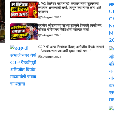
LPG सिलेंडर महागणार? सरकार नव्या शुल्काच्या
तयारीत असल्याची चर्चा; जाणून घ्या नेमकं काय आहे
प्रकरण
5 August 2026
ग्रामीण जोडप्याच्या साध्या डान्सने जिंकली लाखो मनं;
सोशल मीडियावर व्हिडिओची जोरदार चर्चा
5 August 2026
CJP ची आज निर्णायक बैठक; अभिजीत दिपके म्हणाले
– ‘राजकारणात जाण्याची इच्छा नाही, पण…’
5 August 2026