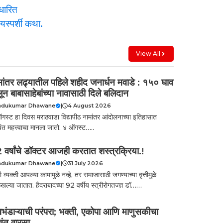
View All
मांतर लढ्यातील पहिले शहीद जनार्धन मवाडे : १५० घाव
ून बाबासाहेबांच्या नावासाठी दिले बलिदान
ndukumar Dhawane
|
4 August 2026
गस्ट हा दिवस मराठवाडा विद्यापीठ नामांतर आंदोलनाच्या इतिहासात
यंत महत्त्वाचा मानला जातो. ४ ऑगस्ट…..
 वर्षांचे डॉक्टर आजही करतात शस्त्रक्रिया.!
ndukumar Dhawane
|
31 July 2026
 व्यक्ती आपल्या कामामुळे नव्हे, तर समाजासाठी जगण्याच्या वृत्तीमुळे
ल्या जातात. हैदराबादच्या 92 वर्षीय स्त्रीरोगतज्ज्ञ डॉ……
वभंडाऱ्याची परंपरा; भक्ती, एकोपा आणि माणुसकीचा
वंत वारसा