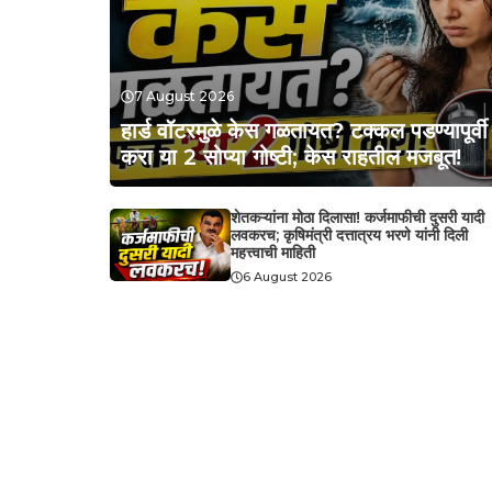
7 August 2026
हार्ड वॉटरमुळे केस गळतायत? टक्कल पडण्यापूर्वी
करा या 2 सोप्या गोष्टी; केस राहतील मजबूत!
शेतकऱ्यांना मोठा दिलासा! कर्जमाफीची दुसरी यादी
लवकरच; कृषिमंत्री दत्तात्रय भरणे यांनी दिली
महत्त्वाची माहिती
6 August 2026