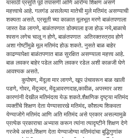
यासाठी प्रसुति पूर्व तपासणी आणि आरोग्य शिक्षण असणे
महत्त्वाचे आहे. गलगंड असलेल्या मातेची मुले मतिमंद असण्याची
शक्यता असते. प्रसूती च्या काळात मूलभूत मरणे बाळंतपणाला
जास्त वेळ लागणे, बाळंतपणात डोक्याला इजा होऊ नये,बाळाचे
श्वसन लगेच चालू न होणे, बाळंतपणात अतिरक्तस्त्राव होणे
अशा गोष्टींमुळे मूल मतिमंद होऊ शकते. नुसते बाळ बाहेर
काढण्यापेक्षा बाळंतपणात बाळ सुरक्षित असण्याला महत्त्व आहे.
बाळ लवकर बाहेर पडेल आणि लवकर रडेल अशी काळजी घेणे
आवश्‍यक असते.
कुपोषण, मेंदूला मार लागणे, खूप उंचावरून बाळ खाली
पडणे, गोवर, मेंदूज्वर, मेंदूआवरणदाह,कावीळ, अपस्मार अशा
कारणांनी देखील मतिमंदत्व येऊ शकते.शैक्षणिक दृष्ट्या मतिमंद
व्यक्तींचे शिक्षण देता येण्यासारखे मतिमंद, कौशल्य शिकवता
येण्याजोगे मतिमंद आणि अति मतिमंद असे प्रकार असल्यामुळे
प्रत्येक प्रकाराचा अभ्यास करून त्यांना त्यादृष्टीने शिक्षण देणे
गरजेचे असते.शिक्षण देता येण्याजोग्या मतिमंदांचा बुद्धिगुणांक