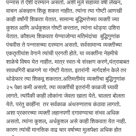
पन्नास ते ऐंशी दरम्यान असतो. अशी मुले सहाव्या वर्षी लेखन,
वाचन अंकज्ञान शिकू शकत नाहीत. त्यांना त्या गोष्टी आणखी
काही वर्षांनी शिकता येतात. सामान्य बुद्धिमत्तेच्या व्यक्ती ज्या
कुशल आणि अर्धकुशल गोष्टी करतात, त्यांना थोड्या उशिरा
येतात. कौशल्य शिकवता येण्याजोग्या मतिमंदांचा बुद्धिगुणांक
पंचवीस ते पन्नासच्या दरम्यान असतो. सर्वसामान्य व्यक्तीच्या
एकतृतीयांश वेगाने त्यांची प्रगती होते. या व्यक्तींना नेहमीचे
शाळेचे विषय येत नाहीत. मात्र स्वतःचे संरक्षण करणे,यंत्राबाबत
सावधगिरी बाळगणे या गोष्टी येतात. इतरांनी मार्गदर्शन केले तर
थोडेफार त्या शिकवू शकतात.अतिमतीमंद व्यक्तीचा बुद्धिगुणांक
२५ पेक्षा कमी असतो. त्या व्यक्तींची इतरांनी काळजी घ्यावी
लागते. त्यांपैकी काही लोकांना जेवता खाता येते. चालता बोलता
येते. परंतु काहींना तर सर्वकाळ अंथरुणातच कंठावा लागतो.
अशा प्रकारच्या व्यक्ती लहानपणी दगावण्याचा संभव अधिक
असतो. त्यांना कुशल, अर्धकुशल असे काही शिकवता येत नाही.
कारण त्यांची मानसिक वाढ चार वर्षाच्या मुलापेक्षा अधिक होत