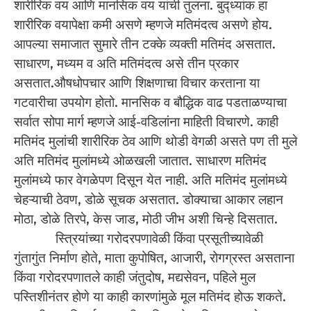
शारीरिक वय आणि मानसिक वय यांची तुलना. बुद्ध्यांक हा
शारीरिक वयापेक्षा कमी असणे म्हणजे मतिमंदत्व असणे होय.
आपल्या समाजात सुमारे तीन टक्के व्यक्ती मतिमंद असतात.
साधारण, मध्यम व अति मतिमंदत्व असे तीन प्रकार
असतात.औषधोपचार आणि शिक्षणाचा विचार करताना या
गटवारीचा उपयोग होतो. मानसिक व बौद्धिक वाढ पडताळण्याचा
सर्वात सोपा मार्ग म्हणजे आई-वडिलांना माहिती विचारणे. काही
मतिमंद मुलांची शारीरिक ठेव आणि थोडी वेगळी असते पण ती मुले
अति मतिमंद मुलांमध्ये ओळखली जातात. साधारण मतिमंद
मुलांमध्ये फार वेगळेपण दिसून येत नाही. अति मतिमंद मुलांमध्ये
चेहऱ्याची ठेवण, डोळे सूचक असतात. डोक्याचा आकार लहान
मोठा, डोळे तिरपे, केस जाड, मोठी जीभ अशी चिन्हे दिसतात.
स्त्रियांच्या गरोदरपणावेळी किंवा प्रसूतीच्यावेळी
गुंतागुंत निर्माण होते, माता कुपोषित, आजारी, रोगग्रस्त असताना
किंवा गरोदरपणातले काही जंतुदोष, मद्यसेवन, पहिले मुल
पस्तिशीनंतर होणे या काही कारणांमुळे मूल मतिमंद होऊ शकते.