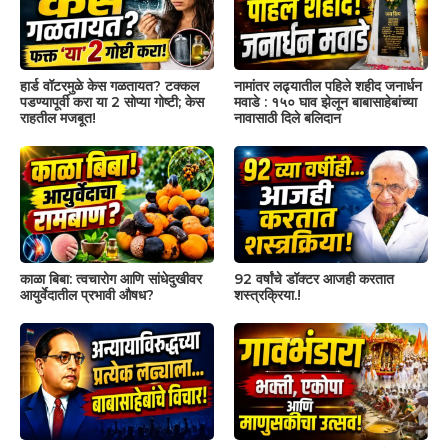
हार्ड वॉटरमुळे केस गळतायत? टक्कल
नामांतर लढ्यातील पहिले शहीद जनार्धन
पडण्यापूर्वी करा या 2 सोप्या गोष्टी; केस
मवाडे : १५० घाव झेलून बाबासाहेबांच्या
राहतील मजबूत!
नावासाठी दिले बलिदान
काळा बिबा: त्वचारोग आणि सांधेदुखीवर
92 वर्षांचे डॉक्टर आजही करतात
आयुर्वेदातील प्रभावी औषध?
शस्त्रक्रिया.!