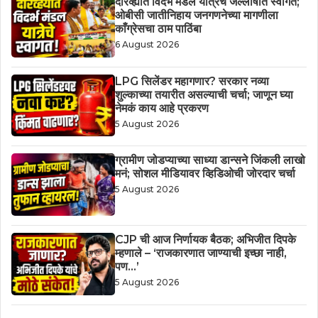
दारव्ह्यात विदर्भ मंडल यात्रेचे जल्लोषात स्वागत;
ओबीसी जातीनिहाय जनगणनेच्या मागणीला
काँग्रेसचा ठाम पाठिंबा
6 August 2026
LPG सिलेंडर महागणार? सरकार नव्या
शुल्काच्या तयारीत असल्याची चर्चा; जाणून घ्या
नेमकं काय आहे प्रकरण
5 August 2026
ग्रामीण जोडप्याच्या साध्या डान्सने जिंकली लाखो
मनं; सोशल मीडियावर व्हिडिओची जोरदार चर्चा
5 August 2026
CJP ची आज निर्णायक बैठक; अभिजीत दिपके
म्हणाले – ‘राजकारणात जाण्याची इच्छा नाही,
पण…’
5 August 2026