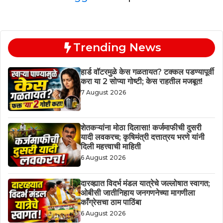
Trending News
हार्ड वॉटरमुळे केस गळतायत? टक्कल पडण्यापूर्वी
करा या 2 सोप्या गोष्टी; केस राहतील मजबूत!
7 August 2026
शेतकऱ्यांना मोठा दिलासा! कर्जमाफीची दुसरी
यादी लवकरच; कृषिमंत्री दत्तात्रय भरणे यांनी
दिली महत्त्वाची माहिती
6 August 2026
दारव्ह्यात विदर्भ मंडल यात्रेचे जल्लोषात स्वागत;
ओबीसी जातीनिहाय जनगणनेच्या मागणीला
काँग्रेसचा ठाम पाठिंबा
6 August 2026