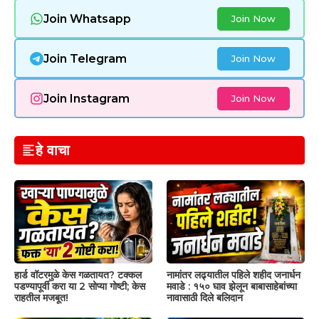
Join Whatsapp
Join Now
Join Telegram
Join Now
Join Instagram
Join Now
हे वाचा
हार्ड वॉटरमुळे केस गळतायत? टक्कल
नामांतर लढ्यातील पहिले शहीद जनार्धन
पडण्यापूर्वी करा या 2 सोप्या गोष्टी; केस
मवाडे : १५० घाव झेलून बाबासाहेबांच्या
राहतील मजबूत!
नावासाठी दिले बलिदान