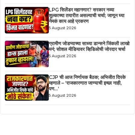
LPG सिलेंडर महागणार? सरकार नव्या
शुल्काच्या तयारीत असल्याची चर्चा; जाणून घ्या
नेमकं काय आहे प्रकरण
5 August 2026
ग्रामीण जोडप्याच्या साध्या डान्सने जिंकली लाखो
मनं; सोशल मीडियावर व्हिडिओची जोरदार चर्चा
5 August 2026
CJP ची आज निर्णायक बैठक; अभिजीत दिपके
म्हणाले – ‘राजकारणात जाण्याची इच्छा नाही,
पण…’
5 August 2026