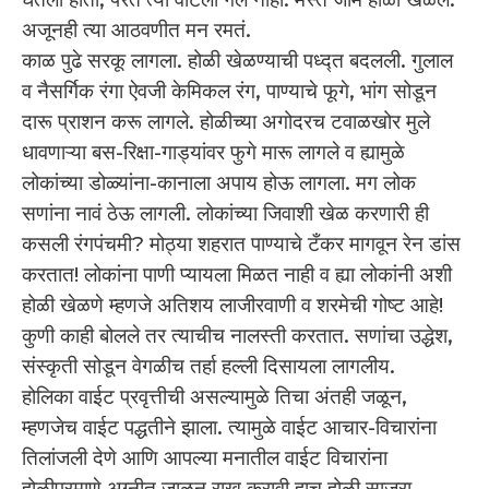
अजूनही त्या आठवणीत मन रमतं.
काळ पुढे सरकू लागला. होळी खेळण्याची पध्द्त बदलली. गुलाल
व नैसर्गिक रंगा ऐवजी केमिकल रंग, पाण्याचे फूगे, भांग सोडून
दारू प्राशन करू लागले. होळीच्या अगोदरच टवाळखोर मुले
धावणाऱ्या बस-रिक्षा-गाड्यांवर फुगे मारू लागले व ह्यामुळे
लोकांच्या डोळ्यांना-कानाला अपाय होऊ लागला. मग लोक
सणांना नावं ठेऊ लागली. लोकांच्या जिवाशी खेळ करणारी ही
कसली रंगपंचमी? मोठ्या शहरात पाण्याचे टँकर मागवून रेन डांस
करतात! लोकांना पाणी प्यायला मिळत नाही व ह्या लोकांनी अशी
होळी खेळणे म्हणजे अतिशय लाजीरवाणी व शरमेची गोष्ट आहे!
कुणी काही बोलले तर त्याचीच नालस्ती करतात. सणांचा उद्धेश,
संस्कृती सोडून वेगळीच तर्हा हल्ली दिसायला लागलीय.
होलिका वाईट प्रवृत्तीची असल्यामुळे तिचा अंतही जळून,
म्हणजेच वाईट पद्धतीने झाला. त्यामुळे वाईट आचार-विचारांना
तिलांजली देणे आणि आपल्या मनातील वाईट विचारांना
होळीप्रमाणे अग्नीत जाळून राख करावी हाच होळी साजरा