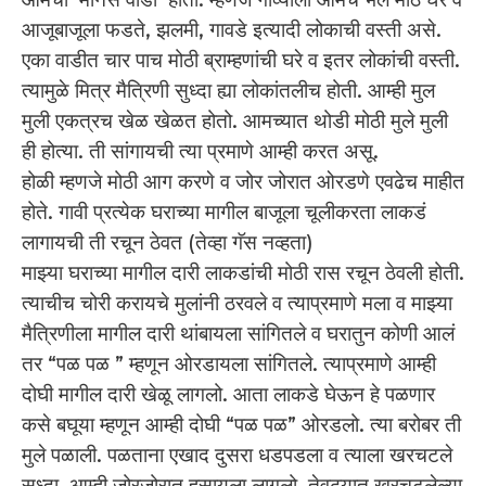
आजूबाजूला फडते, झलमी, गावडे इत्यादी लोकाची वस्ती असे.
एका वाडीत चार पाच मोठी ब्राम्हणांची घरे व इतर लोकांची वस्ती.
त्यामुळे मित्र मैत्रिणी सुध्दा ह्या लोकांतलीच होती. आम्ही मुल
मुली एकत्रच खेळ खेळत होतो. आमच्यात थोडी मोठी मुले मुली
ही होत्या. ती सांगायची त्या प्रमाणे आम्ही करत असू.
होळी म्हणजे मोठी आग करणे व जोर जोरात ओरडणे एवढेच माहीत
होते. गावी प्रत्येक घराच्या मागील बाजूला चूलीकरता लाकडं
लागायची ती रचून ठेवत (तेव्हा गॅस नव्हता)
माझ्या घराच्या मागील दारी लाकडांची मोठी रास रचून ठेवली होती.
त्याचीच चोरी करायचे मुलांनी ठरवले व त्याप्रमाणे मला व माझ्या
मैत्रिणीला मागील दारी थांबायला सांगितले व घरातुन कोणी आलं
तर “पळ पळ ” म्हणून ओरडायला सांगितले. त्याप्रमाणे आम्ही
दोघी मागील दारी खेळू लागलो. आता लाकडे घेऊन हे पळणार
कसे बघूया म्हणून आम्ही दोघी “पळ पळ” ओरडलो. त्या बरोबर ती
मुले पळाली. पळताना एखाद दुसरा धडपडला व त्याला खरचटले
सुध्दा. आम्ही जोरजोरात हसायला लागलो. तेवढ्यात खरचटलेल्या