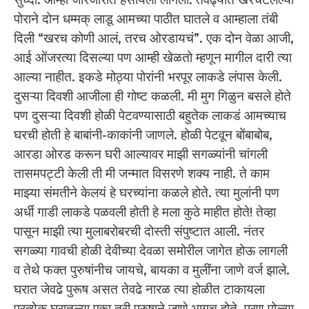
पोराने दोन धम्मक् लाडू आमच्या पाठीत घातले व आम्हाला तंबी
दिली “खरच कोणी आलं, तरच ओरडायचं”. एक दोन वेळा आजी,
आई ओंजरत्या दिसल्या पण आम्ही खेळतो म्हणून मागील दारी त्या
आल्या नाहीत. इकडे मोठ्या पोरांनी भरपूर लाकडे लंपास केली.
दुसऱ्या दिवशी आजीला ही गोष्ट कळली. मी मुग गिळुन बसले होते
पण दुसऱ्या दिवशी होळी पेटवण्यासाठी बहुतेक लाकडं आमच्याच
घरची होती हे बाबांनी-काकांनी जाणले. होळी पेटवून बोंबाबोब,
आरडा ओरड करून घरी आल्यावर माझी सगळ्यांनी चांगली
तासमपट्टी केली ती मी जन्मात विसरणे शक्य नाही. ते काम
माझ्या संमतीने केलयं हे घरच्यांना कळले होते. त्या मुलांनी पण
अर्धी गाडी लाकडे पळवली होती हे मला कुठे माहीत होते! तेव्हा
पासून माझी त्या मुलाबरोबरची दोस्ती संपुष्टात आली. नंतर
सगळ्या गावची होळी देवीच्या देवळा समोरील जागेत होऊ लागली
व तेथे फक्त पुरुषांनीच जायचे, बायका व मुलींना जाणे वर्ज झाले.
घरात जेवढे पुरूष असत तेवढे नारळ त्या होळीत टाकायला
प्रत्येक घरातल्या एका तरी पुरुषाने जाणे भागच होते. पुरण पोळ्या