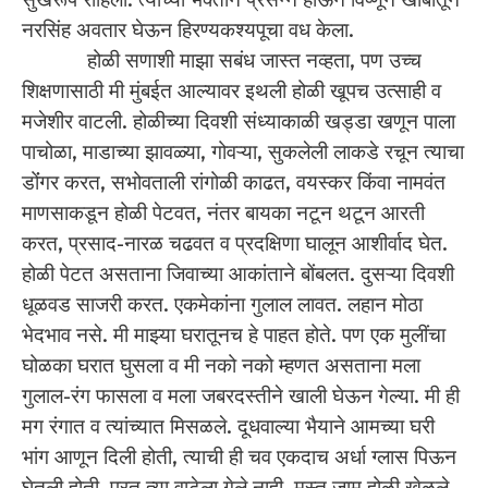
नरसिंह अवतार घेऊन हिरण्यकश्यपूचा वध केला.
होळी सणाशी माझा सबंध जास्त नव्हता, पण उच्च
शिक्षणासाठी मी मुंबईत आल्यावर इथली होळी खूपच उत्साही व
मजेशीर वाटली. होळीच्या दिवशी संध्याकाळी खड्डा खणून पाला
पाचोळा, माडाच्या झावळ्या, गोवऱ्या, सुकलेली लाकडे रचून त्याचा
डोंंगर करत, सभोवताली रांगोळी काढत, वयस्कर किंवा नामवंत
माणसाकडून होळी पेटवत, नंतर बायका नटून थटून आरती
करत, प्रसाद-नारळ चढवत व प्रदक्षिणा घालून आशीर्वाद घेत.
होळी पेटत असताना जिवाच्या आकांताने बोंबलत. दुसऱ्या दिवशी
धूळवड साजरी करत. एकमेकांना गुलाल लावत. लहान मोठा
भेदभाव नसे. मी माझ्या घरातूनच हे पाहत होते. पण एक मुलींचा
घोळका घरात घुसला व मी नको नको म्हणत असताना मला
गुलाल-रंग फासला व मला जबरदस्तीने खाली घेऊन गेल्या. मी ही
मग रंगात व त्यांच्यात मिसळले. दूधवाल्या भैयाने आमच्या घरी
भांग आणून दिली होती, त्याची ही चव एकदाच अर्धा ग्लास पिऊन
घेतली होती, परत त्या वाटेला गेले नाही. मस्त जाम होळी खेळले.