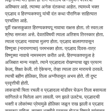
अविष्कार आहे. त्याच्या अनेक दंतकथा आहेत. त्यामध्ये भक्त
प्रल्हाद व हिरण्यकश्यपु यांची दंत कथा पौराणिक साहित्यात
प्रचलित आहे.
पूर्वी राक्षसकुळात हिरण्यकश्यपू नावाचा राक्षस होता. तो स्वत:ला
श्रेष्ठ समजत असे. देवतांविषयी त्याला अतिशय तिरस्कार होता.
त्याला प्रल्हाद नावाचा मुलगा होता. प्रल्हाद बालपणापासून
विष्णूचा (नारायणाचा) परमभक्त होता. प्रल्हाद दिवस-रात्र
विष्णूच्या नावाचे नामस्मरण करीत असे. हिरण्यकश्यपुला हे
अजिबात मान्य नव्हते. त्याने प्रल्हादला रोखण्याचा खूप प्रयत्न
केला, शिक्षा केली. तो ऐकेचना, तेव्हा त्याला ठार मारायचे ठरवले.
त्याची बहीण होलिका, तिला अग्नीपासून अभय होते. ती दुष्ट
प्रवृत्तीची होती.
लाकडाची चिता रचली व प्रल्हादला मांडीवर घेऊन तिला बसायला
सांगितले व चितेला आग लावली. पण झाले उलटेच. प्रल्हादची
भक्ती व लोकांच्या प्रेमामुळे होलिका जळून राख झाली व प्रल्हाद
सुखरूप राहिला. त्याच्या भक्तीने प्रसन्न होऊन विष्णूने खांबातून