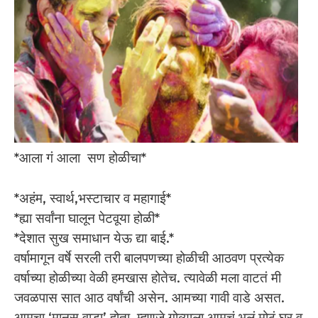
*आला गं आला सण होळीचा*
*अहंम, स्वार्थ,भस्टाचार व महागाई*
*ह्या सर्वांना घालून पेटवूया होळी*
*देशात सुख समाधान येऊ द्या बाई.*
वर्षामागून वर्षे सरली तरी बालपणच्या होळीची आठवण प्रत्येक
वर्षाच्या होळीच्या वेळी हमखास होतेच. त्यावेळी मला वाटतं मी
जवळपास सात आठ वर्षांची असेन. आमच्या गावी वाडे असत.
आमचा ‘मानस वाडा’ होता. म्हणजे गोव्याला आमचं भलं मोठं घर व