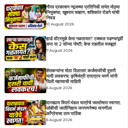
गौरव प्रकाशन न्यूजच्या प्रतिनिधी सभेत मोठ्या
नियुक्त्या; खुबराम चव्हाण, शशिकांत रोडगे यांची
निवड
10 August 2026
हार्ड वॉटरमुळे केस गळतायत? टक्कल पडण्यापूर्वी
करा या 2 सोप्या गोष्टी; केस राहतील मजबूत!
7 August 2026
शेतकऱ्यांना मोठा दिलासा! कर्जमाफीची दुसरी
यादी लवकरच; कृषिमंत्री दत्तात्रय भरणे यांनी
दिली महत्त्वाची माहिती
6 August 2026
दारव्ह्यात विदर्भ मंडल यात्रेचे जल्लोषात स्वागत;
ओबीसी जातीनिहाय जनगणनेच्या मागणीला
काँग्रेसचा ठाम पाठिंबा
6 August 2026