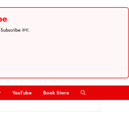
be
च Subscribe करा.
r
YouTube
Book Store