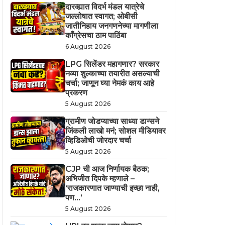
दारव्ह्यात विदर्भ मंडल यात्रेचे
जल्लोषात स्वागत; ओबीसी
जातीनिहाय जनगणनेच्या मागणीला
काँग्रेसचा ठाम पाठिंबा
6 August 2026
LPG सिलेंडर महागणार? सरकार
नव्या शुल्काच्या तयारीत असल्याची
चर्चा; जाणून घ्या नेमकं काय आहे
प्रकरण
5 August 2026
ग्रामीण जोडप्याच्या साध्या डान्सने
जिंकली लाखो मनं; सोशल मीडियावर
व्हिडिओची जोरदार चर्चा
5 August 2026
CJP ची आज निर्णायक बैठक;
अभिजीत दिपके म्हणाले –
‘राजकारणात जाण्याची इच्छा नाही,
पण…’
5 August 2026