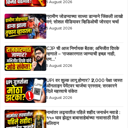
5 August 2026
ग्रामीण जोडप्याच्या साध्या डान्सने जिंकली लाखो
मनं; सोशल मीडियावर व्हिडिओची जोरदार चर्चा
5 August 2026
CJP ची आज निर्णायक बैठक; अभिजीत दिपके
म्हणाले – ‘राजकारणात जाण्याची इच्छा नाही,
पण…’
5 August 2026
UPI वर शुल्क लागू होणार? ₹2,000 पेक्षा जास्त
ऑनलाइन पेमेंटवर चार्जचा प्रस्ताव; सरकारने
दिले महत्त्वाचे संकेत
5 August 2026
नामांतर लढ्यातील पहिले शहीद जनार्धन मवाडे :
१५० घाव झेलून बाबासाहेबांच्या नावासाठी दिले
बलिदान