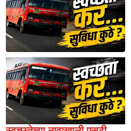
स्वच्छतेच्या नावाखाली एसटी