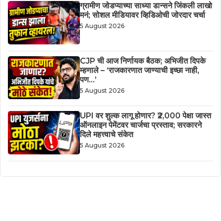
ग्रामीण जोडप्याच्या साध्या डान्सने जिंकली लाखो
मनं; सोशल मीडियावर व्हिडिओची जोरदार चर्चा
5 August 2026
CJP ची आज निर्णायक बैठक; अभिजीत दिपके
म्हणाले – ‘राजकारणात जाण्याची इच्छा नाही,
पण…’
5 August 2026
UPI वर शुल्क लागू होणार? ₹2,000 पेक्षा जास्त
ऑनलाइन पेमेंटवर चार्जचा प्रस्ताव; सरकारने
दिले महत्त्वाचे संकेत
5 August 2026