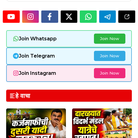
Join Whatsapp
Join Now
Join Telegram
Join Now
Join Instagram
Join Now
हे वाचा