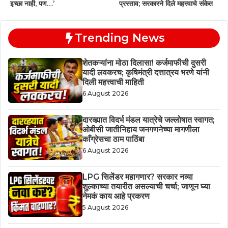
इच्छा नाही, पण…’
प्रस्ताव; सरकारने दिले महत्त्वाचे संकेत
Trending News
शेतकऱ्यांना मोठा दिलासा! कर्जमाफीची दुसरी
यादी लवकरच; कृषिमंत्री दत्तात्रय भरणे यांनी
दिली महत्त्वाची माहिती
6 August 2026
दारव्ह्यात विदर्भ मंडल यात्रेचे जल्लोषात स्वागत;
ओबीसी जातीनिहाय जनगणनेच्या मागणीला
काँग्रेसचा ठाम पाठिंबा
6 August 2026
LPG सिलेंडर महागणार? सरकार नव्या
शुल्काच्या तयारीत असल्याची चर्चा; जाणून घ्या
नेमकं काय आहे प्रकरण
5 August 2026