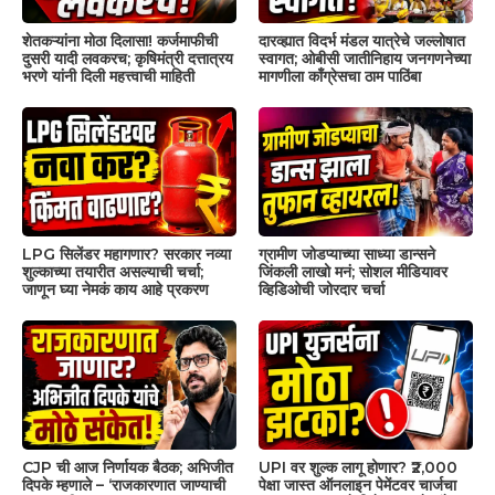
शेतकऱ्यांना मोठा दिलासा! कर्जमाफीची
दारव्ह्यात विदर्भ मंडल यात्रेचे जल्लोषात
दुसरी यादी लवकरच; कृषिमंत्री दत्तात्रय
स्वागत; ओबीसी जातीनिहाय जनगणनेच्या
भरणे यांनी दिली महत्त्वाची माहिती
मागणीला काँग्रेसचा ठाम पाठिंबा
LPG सिलेंडर महागणार? सरकार नव्या
ग्रामीण जोडप्याच्या साध्या डान्सने
शुल्काच्या तयारीत असल्याची चर्चा;
जिंकली लाखो मनं; सोशल मीडियावर
जाणून घ्या नेमकं काय आहे प्रकरण
व्हिडिओची जोरदार चर्चा
CJP ची आज निर्णायक बैठक; अभिजीत
UPI वर शुल्क लागू होणार? ₹2,000
दिपके म्हणाले – ‘राजकारणात जाण्याची
पेक्षा जास्त ऑनलाइन पेमेंटवर चार्जचा