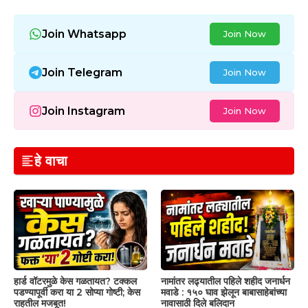
Join Whatsapp
Join Now
Join Telegram
Join Now
Join Instagram
Join Now
हे वाचा
हार्ड वॉटरमुळे केस गळतायत? टक्कल
नामांतर लढ्यातील पहिले शहीद जनार्धन
पडण्यापूर्वी करा या 2 सोप्या गोष्टी; केस
मवाडे : १५० घाव झेलून बाबासाहेबांच्या
राहतील मजबूत!
नावासाठी दिले बलिदान