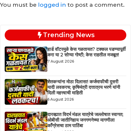
You must be
logged in
to post a comment.
Trending News
हार्ड वॉटरमुळे केस गळतायत? टक्कल पडण्यापूर्वी
करा या 2 सोप्या गोष्टी; केस राहतील मजबूत!
7 August 2026
शेतकऱ्यांना मोठा दिलासा! कर्जमाफीची दुसरी
यादी लवकरच; कृषिमंत्री दत्तात्रय भरणे यांनी
दिली महत्त्वाची माहिती
6 August 2026
दारव्ह्यात विदर्भ मंडल यात्रेचे जल्लोषात स्वागत;
ओबीसी जातीनिहाय जनगणनेच्या मागणीला
काँग्रेसचा ठाम पाठिंबा