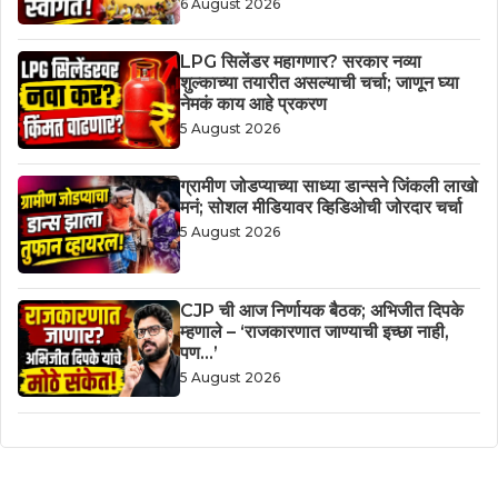
6 August 2026
LPG सिलेंडर महागणार? सरकार नव्या
शुल्काच्या तयारीत असल्याची चर्चा; जाणून घ्या
नेमकं काय आहे प्रकरण
5 August 2026
ग्रामीण जोडप्याच्या साध्या डान्सने जिंकली लाखो
मनं; सोशल मीडियावर व्हिडिओची जोरदार चर्चा
5 August 2026
CJP ची आज निर्णायक बैठक; अभिजीत दिपके
म्हणाले – ‘राजकारणात जाण्याची इच्छा नाही,
पण…’
5 August 2026