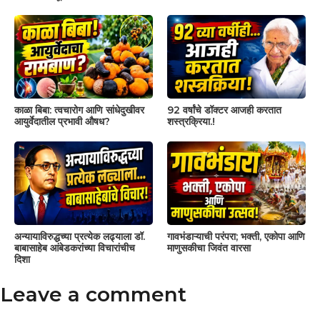
काळा बिबा: त्वचारोग आणि सांधेदुखीवर
92 वर्षांचे डॉक्टर आजही करतात
आयुर्वेदातील प्रभावी औषध?
शस्त्रक्रिया.!
अन्यायाविरुद्धच्या प्रत्येक लढ्याला डॉ.
गावभंडाऱ्याची परंपरा; भक्ती, एकोपा आणि
बाबासाहेब आंबेडकरांच्या विचारांचीच
माणुसकीचा जिवंत वारसा
दिशा
Leave a comment