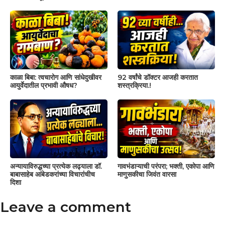
काळा बिबा: त्वचारोग आणि सांधेदुखीवर
92 वर्षांचे डॉक्टर आजही करतात
आयुर्वेदातील प्रभावी औषध?
शस्त्रक्रिया.!
अन्यायाविरुद्धच्या प्रत्येक लढ्याला डॉ.
गावभंडाऱ्याची परंपरा; भक्ती, एकोपा आणि
बाबासाहेब आंबेडकरांच्या विचारांचीच
माणुसकीचा जिवंत वारसा
दिशा
Leave a comment