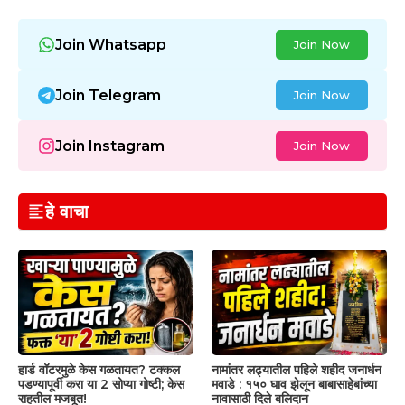
Join Whatsapp
Join Now
Join Telegram
Join Now
Join Instagram
Join Now
हे वाचा
हार्ड वॉटरमुळे केस गळतायत? टक्कल
नामांतर लढ्यातील पहिले शहीद जनार्धन
पडण्यापूर्वी करा या 2 सोप्या गोष्टी; केस
मवाडे : १५० घाव झेलून बाबासाहेबांच्या
राहतील मजबूत!
नावासाठी दिले बलिदान