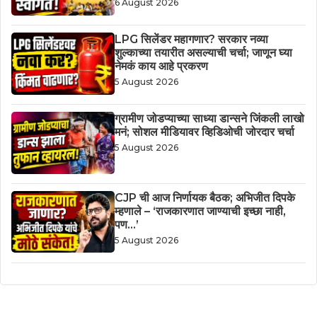
6 August 2026
LPG सिलेंडर महागणार? सरकार नव्या
शुल्काच्या तयारीत असल्याची चर्चा; जाणून घ्या
नेमकं काय आहे प्रकरण
5 August 2026
ग्रामीण जोडप्याच्या साध्या डान्सने जिंकली लाखो
मनं; सोशल मीडियावर व्हिडिओची जोरदार चर्चा
5 August 2026
CJP ची आज निर्णायक बैठक; अभिजीत दिपके
म्हणाले – ‘राजकारणात जाण्याची इच्छा नाही,
पण…’
5 August 2026