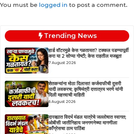
You must be
logged in
to post a comment.
Trending News
हार्ड वॉटरमुळे केस गळतायत? टक्कल पडण्यापूर्वी
करा या 2 सोप्या गोष्टी; केस राहतील मजबूत!
7 August 2026
शेतकऱ्यांना मोठा दिलासा! कर्जमाफीची दुसरी
यादी लवकरच; कृषिमंत्री दत्तात्रय भरणे यांनी
दिली महत्त्वाची माहिती
6 August 2026
दारव्ह्यात विदर्भ मंडल यात्रेचे जल्लोषात स्वागत;
ओबीसी जातीनिहाय जनगणनेच्या मागणीला
काँग्रेसचा ठाम पाठिंबा