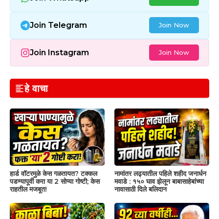
Join Telegram
Join Now
Join Instagram
Join Now
हे वाचा
हार्ड वॉटरमुळे केस गळतायत? टक्कल
नामांतर लढ्यातील पहिले शहीद जनार्धन
पडण्यापूर्वी करा या 2 सोप्या गोष्टी; केस
मवाडे : १५० घाव झेलून बाबासाहेबांच्या
राहतील मजबूत!
नावासाठी दिले बलिदान