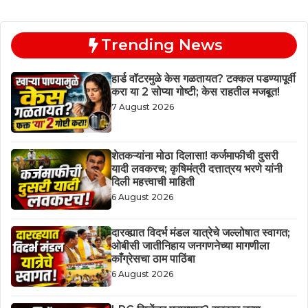
Trending News
हार्ड वॉटरमुळे केस गळतायत? टक्कल पडण्यापूर्वी
करा या 2 सोप्या गोष्टी; केस राहतील मजबूत!
7 August 2026
शेतकऱ्यांना मोठा दिलासा! कर्जमाफीची दुसरी
यादी लवकरच; कृषिमंत्री दत्तात्रय भरणे यांनी
दिली महत्त्वाची माहिती
6 August 2026
दारव्ह्यात विदर्भ मंडल यात्रेचे जल्लोषात स्वागत;
ओबीसी जातीनिहाय जनगणनेच्या मागणीला
काँग्रेसचा ठाम पाठिंबा
6 August 2026