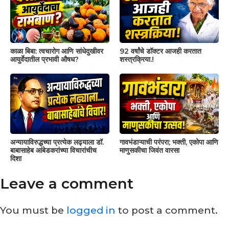
काळा बिबा: त्वचारोग आणि सांधेदुखीवर
92 वर्षांचे डॉक्टर आजही करतात
आयुर्वेदातील प्रभावी औषध?
शस्त्रक्रिया.!
अन्यायाविरुद्धच्या प्रत्येक लढ्याला डॉ.
गावभंडाऱ्याची परंपरा; भक्ती, एकोपा आणि
बाबासाहेब आंबेडकरांच्या विचारांचीच
माणुसकीचा जिवंत वारसा
दिशा
Leave a comment
You must be
logged in
to post a comment.