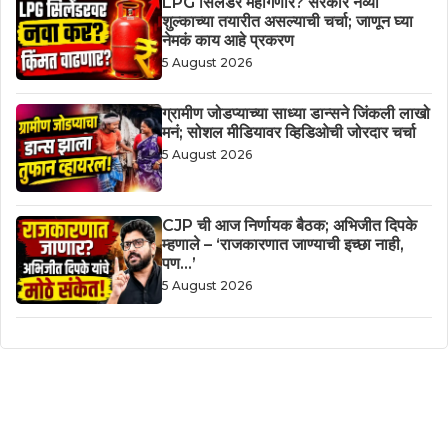
LPG सिलेंडर महागणार? सरकार नव्या
शुल्काच्या तयारीत असल्याची चर्चा; जाणून घ्या
नेमकं काय आहे प्रकरण
5 August 2026
ग्रामीण जोडप्याच्या साध्या डान्सने जिंकली लाखो
मनं; सोशल मीडियावर व्हिडिओची जोरदार चर्चा
5 August 2026
CJP ची आज निर्णायक बैठक; अभिजीत दिपके
म्हणाले – ‘राजकारणात जाण्याची इच्छा नाही,
पण…’
5 August 2026