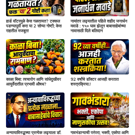
हार्ड वॉटरमुळे केस गळतायत? टक्कल
नामांतर लढ्यातील पहिले शहीद जनार्धन
पडण्यापूर्वी करा या 2 सोप्या गोष्टी; केस
मवाडे : १५० घाव झेलून बाबासाहेबांच्या
राहतील मजबूत!
नावासाठी दिले बलिदान
काळा बिबा: त्वचारोग आणि सांधेदुखीवर
92 वर्षांचे डॉक्टर आजही करतात
आयुर्वेदातील प्रभावी औषध?
शस्त्रक्रिया.!
अन्यायाविरुद्धच्या प्रत्येक लढ्याला डॉ.
गावभंडाऱ्याची परंपरा; भक्ती, एकोपा आणि