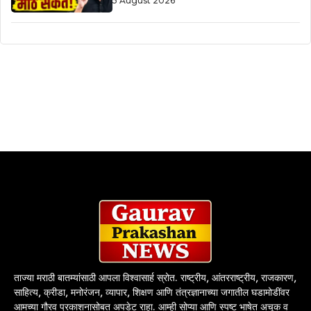
5 August 2026
ताज्या मराठी बातम्यांसाठी आपला विश्वासार्ह स्रोत. राष्ट्रीय, आंतरराष्ट्रीय, राजकारण,
साहित्य, क्रीडा, मनोरंजन, व्यापार, शिक्षण आणि तंत्रज्ञानाच्या जगातील घडामोडींवर
आमच्या गौरव प्रकाशनासोबत अपडेट राहा. आम्ही सोप्या आणि स्पष्ट भाषेत अचूक व