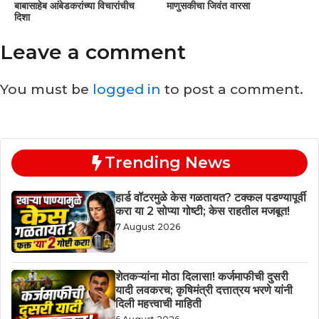
बाबासाहेब आंबेडकरांच्या विचारांचीच
माणुसकीचा जिवंत वारसा
दिशा
Leave a comment
You must be
logged in
to post a comment.
Trending News
हार्ड वॉटरमुळे केस गळतायत? टक्कल पडण्यापूर्वी
करा या 2 सोप्या गोष्टी; केस राहतील मजबूत!
7 August 2026
शेतकऱ्यांना मोठा दिलासा! कर्जमाफीची दुसरी
यादी लवकरच; कृषिमंत्री दत्तात्रय भरणे यांनी
दिली महत्त्वाची माहिती