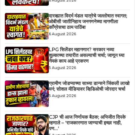
6 August 2026
दारव्ह्यात विदर्भ मंडल यात्रेचे जल्लोषात स्वागत;
ओबीसी जातीनिहाय जनगणनेच्या मागणीला
काँग्रेसचा ठाम पाठिंबा
6 August 2026
LPG सिलेंडर महागणार? सरकार नव्या
शुल्काच्या तयारीत असल्याची चर्चा; जाणून घ्या
नेमकं काय आहे प्रकरण
5 August 2026
ग्रामीण जोडप्याच्या साध्या डान्सने जिंकली लाखो
मनं; सोशल मीडियावर व्हिडिओची जोरदार चर्चा
5 August 2026
CJP ची आज निर्णायक बैठक; अभिजीत दिपके
म्हणाले – ‘राजकारणात जाण्याची इच्छा नाही,
पण…’