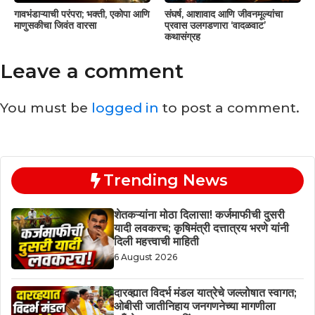
गावभंडाऱ्याची परंपरा; भक्ती, एकोपा आणि
संघर्ष, आशावाद आणि जीवनमूल्यांचा
माणुसकीचा जिवंत वारसा
प्रवास उलगडणारा ‘वादळवाट’
कथासंग्रह
Leave a comment
You must be
logged in
to post a comment.
Trending News
शेतकऱ्यांना मोठा दिलासा! कर्जमाफीची दुसरी
यादी लवकरच; कृषिमंत्री दत्तात्रय भरणे यांनी
दिली महत्त्वाची माहिती
6 August 2026
दारव्ह्यात विदर्भ मंडल यात्रेचे जल्लोषात स्वागत;
ओबीसी जातीनिहाय जनगणनेच्या मागणीला