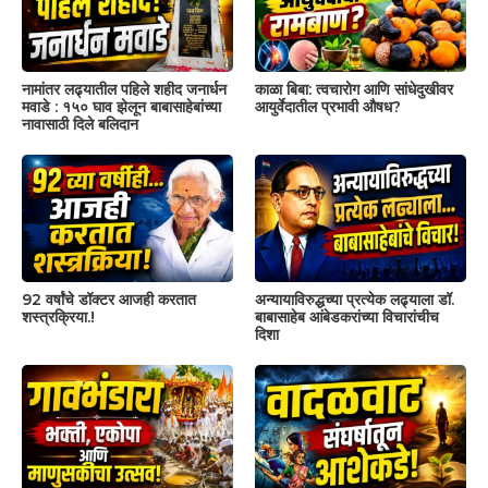
नामांतर लढ्यातील पहिले शहीद जनार्धन
काळा बिबा: त्वचारोग आणि सांधेदुखीवर
मवाडे : १५० घाव झेलून बाबासाहेबांच्या
आयुर्वेदातील प्रभावी औषध?
नावासाठी दिले बलिदान
92 वर्षांचे डॉक्टर आजही करतात
अन्यायाविरुद्धच्या प्रत्येक लढ्याला डॉ.
शस्त्रक्रिया.!
बाबासाहेब आंबेडकरांच्या विचारांचीच
दिशा