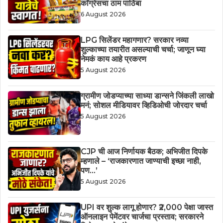
काँग्रेसचा ठाम पाठिंबा
6 August 2026
LPG सिलेंडर महागणार? सरकार नव्या
शुल्काच्या तयारीत असल्याची चर्चा; जाणून घ्या
नेमकं काय आहे प्रकरण
5 August 2026
ग्रामीण जोडप्याच्या साध्या डान्सने जिंकली लाखो
मनं; सोशल मीडियावर व्हिडिओची जोरदार चर्चा
5 August 2026
CJP ची आज निर्णायक बैठक; अभिजीत दिपके
म्हणाले – ‘राजकारणात जाण्याची इच्छा नाही,
पण…’
5 August 2026
UPI वर शुल्क लागू होणार? ₹2,000 पेक्षा जास्त
ऑनलाइन पेमेंटवर चार्जचा प्रस्ताव; सरकारने