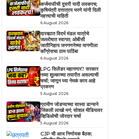
कर्जमाफीची दुसरी यादी लवकरच;
कृषिमंत्री दत्तात्रय भरणे यांनी दिली
महत्त्वाची माहिती
6 August 2026
दारव्ह्यात विदर्भ मंडल यात्रेचे
जल्लोषात स्वागत; ओबीसी
जातीनिहाय जनगणनेच्या मागणीला
काँग्रेसचा ठाम पाठिंबा
6 August 2026
LPG सिलेंडर महागणार? सरकार
नव्या शुल्काच्या तयारीत असल्याची
चर्चा; जाणून घ्या नेमकं काय आहे
प्रकरण
5 August 2026
ग्रामीण जोडप्याच्या साध्या डान्सने
जिंकली लाखो मनं; सोशल मीडियावर
व्हिडिओची जोरदार चर्चा
5 August 2026
CJP ची आज निर्णायक बैठक;