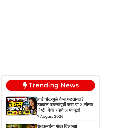
Trending News
हार्ड वॉटरमुळे केस गळतायत?
टक्कल पडण्यापूर्वी करा या 2 सोप्या
गोष्टी; केस राहतील मजबूत!
7 August 2026
शेतकऱ्यांना मोठा दिलासा!