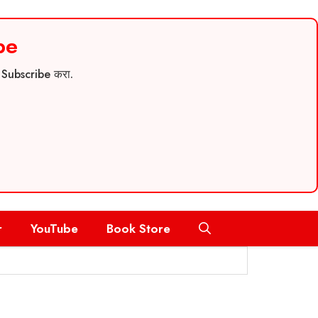
be
च Subscribe करा.
r
YouTube
Book Store