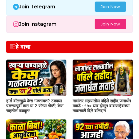
Join Telegram
Join Now
Join Instagram
Join Now
हे वाचा
हार्ड वॉटरमुळे केस गळतायत? टक्कल
नामांतर लढ्यातील पहिले शहीद जनार्धन
पडण्यापूर्वी करा या 2 सोप्या गोष्टी; केस
मवाडे : १५० घाव झेलून बाबासाहेबांच्या
राहतील मजबूत!
नावासाठी दिले बलिदान