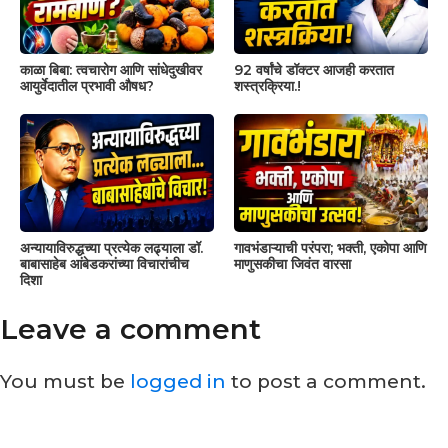
काळा बिबा: त्वचारोग आणि सांधेदुखीवर
92 वर्षांचे डॉक्टर आजही करतात
आयुर्वेदातील प्रभावी औषध?
शस्त्रक्रिया.!
अन्यायाविरुद्धच्या प्रत्येक लढ्याला डॉ.
गावभंडाऱ्याची परंपरा; भक्ती, एकोपा आणि
बाबासाहेब आंबेडकरांच्या विचारांचीच
माणुसकीचा जिवंत वारसा
दिशा
Leave a comment
You must be
logged in
to post a comment.