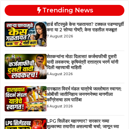
Trending News
हार्ड वॉटरमुळे केस गळतायत? टक्कल पडण्यापूर्वी
करा या 2 सोप्या गोष्टी; केस राहतील मजबूत!
7 August 2026
शेतकऱ्यांना मोठा दिलासा! कर्जमाफीची दुसरी
यादी लवकरच; कृषिमंत्री दत्तात्रय भरणे यांनी
दिली महत्त्वाची माहिती
6 August 2026
दारव्ह्यात विदर्भ मंडल यात्रेचे जल्लोषात स्वागत;
ओबीसी जातीनिहाय जनगणनेच्या मागणीला
काँग्रेसचा ठाम पाठिंबा
6 August 2026
LPG सिलेंडर महागणार? सरकार नव्या
शुल्काच्या तयारीत असल्याची चर्चा; जाणून घ्या