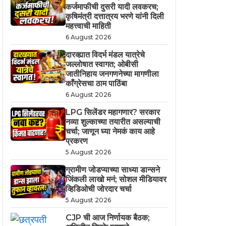
कर्जमाफीची दुसरी यादी लवकरच;
कृषिमंत्री दत्तात्रय भरणे यांनी दिली
महत्त्वाची माहिती
6 August 2026
दारव्ह्यात विदर्भ मंडल यात्रेचे
जल्लोषात स्वागत; ओबीसी
जातीनिहाय जनगणनेच्या मागणीला
काँग्रेसचा ठाम पाठिंबा
6 August 2026
LPG सिलेंडर महागणार? सरकार
नव्या शुल्काच्या तयारीत असल्याची
चर्चा; जाणून घ्या नेमकं काय आहे
प्रकरण
5 August 2026
ग्रामीण जोडप्याच्या साध्या डान्सने
जिंकली लाखो मनं; सोशल मीडियावर
व्हिडिओची जोरदार चर्चा
5 August 2026
CJP ची आज निर्णायक बैठक;