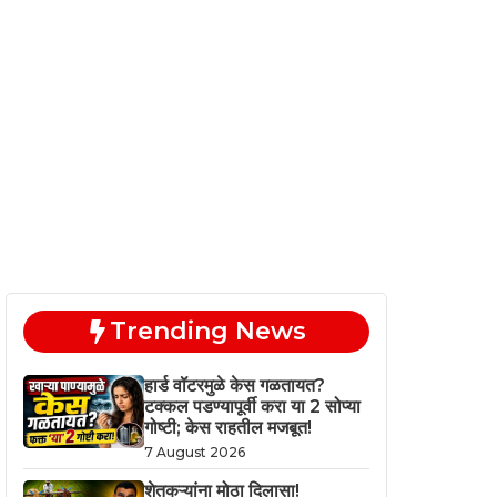
Trending News
हार्ड वॉटरमुळे केस गळतायत?
टक्कल पडण्यापूर्वी करा या 2 सोप्या
गोष्टी; केस राहतील मजबूत!
7 August 2026
शेतकऱ्यांना मोठा दिलासा!