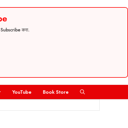
be
च Subscribe करा.
r
YouTube
Book Store