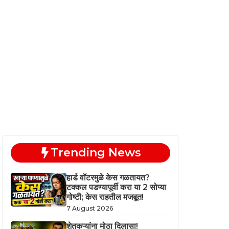
Trending News
हार्ड वॉटरमुळे केस गळतायत?
टक्कल पडण्यापूर्वी करा या 2 सोप्या
गोष्टी; केस राहतील मजबूत!
7 August 2026
शेतकऱ्यांना मोठा दिलासा!