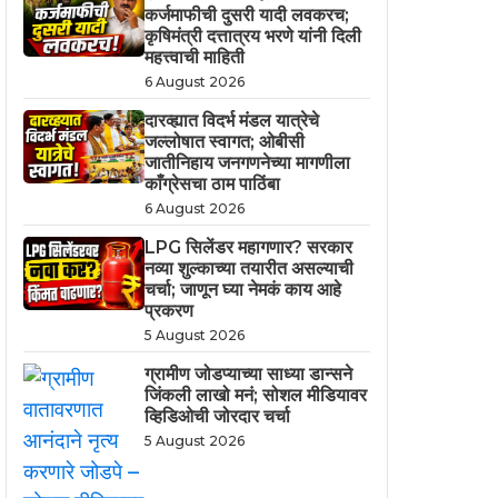
कर्जमाफीची दुसरी यादी लवकरच;
कृषिमंत्री दत्तात्रय भरणे यांनी दिली
महत्त्वाची माहिती
6 August 2026
दारव्ह्यात विदर्भ मंडल यात्रेचे
जल्लोषात स्वागत; ओबीसी
जातीनिहाय जनगणनेच्या मागणीला
काँग्रेसचा ठाम पाठिंबा
6 August 2026
LPG सिलेंडर महागणार? सरकार
नव्या शुल्काच्या तयारीत असल्याची
चर्चा; जाणून घ्या नेमकं काय आहे
प्रकरण
5 August 2026
ग्रामीण जोडप्याच्या साध्या डान्सने
जिंकली लाखो मनं; सोशल मीडियावर
व्हिडिओची जोरदार चर्चा
5 August 2026