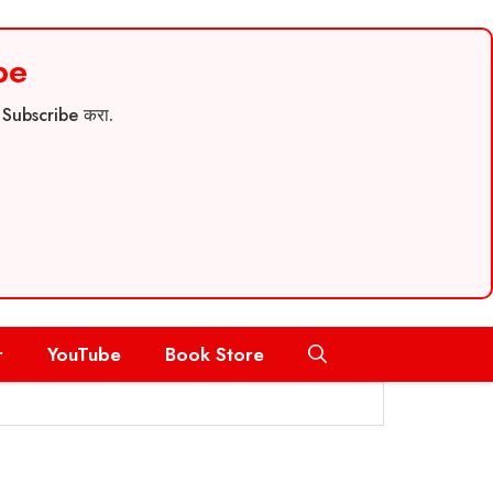
be
च Subscribe करा.
r
YouTube
Book Store