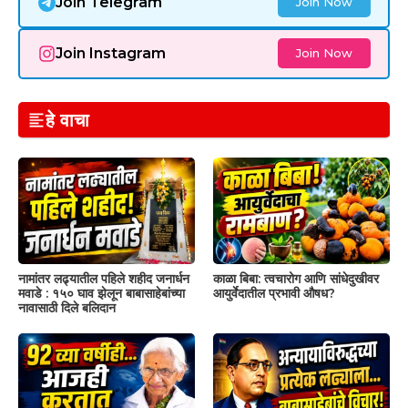
Join Telegram
Join Now
Join Instagram
Join Now
हे वाचा
नामांतर लढ्यातील पहिले शहीद जनार्धन
काळा बिबा: त्वचारोग आणि सांधेदुखीवर
मवाडे : १५० घाव झेलून बाबासाहेबांच्या
आयुर्वेदातील प्रभावी औषध?
नावासाठी दिले बलिदान