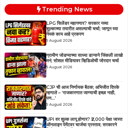
Trending News
LPG सिलेंडर महागणार? सरकार नव्या
शुल्काच्या तयारीत असल्याची चर्चा; जाणून घ्या
नेमकं काय आहे प्रकरण
5 August 2026
ग्रामीण जोडप्याच्या साध्या डान्सने जिंकली लाखो
मनं; सोशल मीडियावर व्हिडिओची जोरदार चर्चा
5 August 2026
CJP ची आज निर्णायक बैठक; अभिजीत दिपके
म्हणाले – ‘राजकारणात जाण्याची इच्छा नाही,
पण…’
5 August 2026
UPI वर शुल्क लागू होणार? ₹2,000 पेक्षा जास्त
ऑनलाइन पेमेंटवर चार्जचा प्रस्ताव; सरकारने