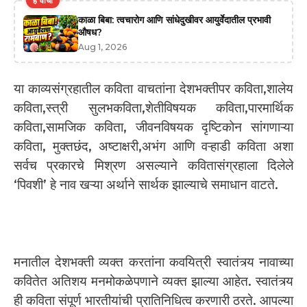
हे वाचा
काळा बिबा: त्वचारोग आणि सांधेदुखीवर आयुर्वेदातील प्रभावी
औषध?
Aug 1, 2026
या काव्यसंग्रहातील कविता वाचतांना देशभक्तीपर कविता,शालेय
कविता,स्त्री सुलभकविता,शेतीविषयक कविता,पारमार्थिक
कविता,सामजिक कविता, जीवनविषयक दृष्टिकोन सांगणाऱ्या
कविता, मुक्तछंद, अष्टाक्षरी,अभंग आणि वऱ्हाडी कविता अशा
सर्वच प्रकारचे मिश्रण असल्याने कवितासंग्रहाला दिलेले
‘पिवशी’ हे नाव खऱ्या अर्थाने सार्थक झाल्याचे समाधान वाटते.
मनातील देशभक्ती व्यक्त करतांना कवयित्री स्वातंत्र्य नावाच्या
कवितेत अतिशय मनमोकळेपणाने व्यक्त झाल्या आहेत. स्वातंत्र्य
ही कविता संपूर्ण भारतीयांची प्रातिनिधित्व करणारी ठरते. आपल्या