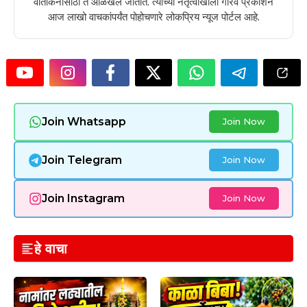
वार्तांकनासाठी ते ओळखले जातात. त्यांच्या नेतृत्वाखाली गौरव प्रकाशन
आज लाखो वाचकांपर्यंत पोहोचणारे लोकप्रिय न्यूज पोर्टल आहे.
Join Whatsapp
Join Now
Join Telegram
Join Now
Join Instagram
Join Now
हे वाचा