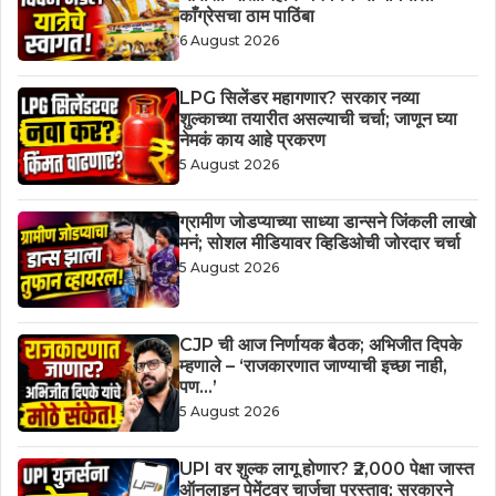
काँग्रेसचा ठाम पाठिंबा
6 August 2026
LPG सिलेंडर महागणार? सरकार नव्या
शुल्काच्या तयारीत असल्याची चर्चा; जाणून घ्या
नेमकं काय आहे प्रकरण
5 August 2026
ग्रामीण जोडप्याच्या साध्या डान्सने जिंकली लाखो
मनं; सोशल मीडियावर व्हिडिओची जोरदार चर्चा
5 August 2026
CJP ची आज निर्णायक बैठक; अभिजीत दिपके
म्हणाले – ‘राजकारणात जाण्याची इच्छा नाही,
पण…’
5 August 2026
UPI वर शुल्क लागू होणार? ₹2,000 पेक्षा जास्त
ऑनलाइन पेमेंटवर चार्जचा प्रस्ताव; सरकारने