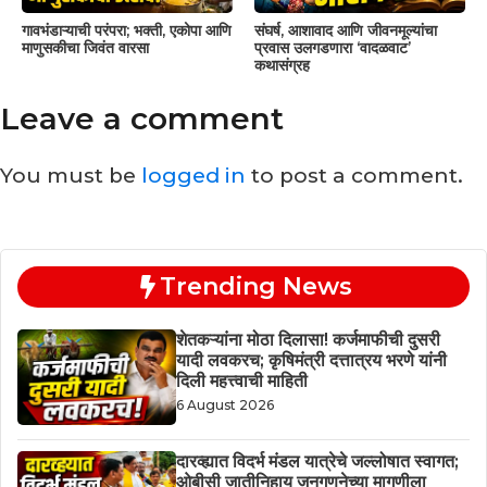
गावभंडाऱ्याची परंपरा; भक्ती, एकोपा आणि
संघर्ष, आशावाद आणि जीवनमूल्यांचा
माणुसकीचा जिवंत वारसा
प्रवास उलगडणारा ‘वादळवाट’
कथासंग्रह
Leave a comment
You must be
logged in
to post a comment.
Trending News
शेतकऱ्यांना मोठा दिलासा! कर्जमाफीची दुसरी
यादी लवकरच; कृषिमंत्री दत्तात्रय भरणे यांनी
दिली महत्त्वाची माहिती
6 August 2026
दारव्ह्यात विदर्भ मंडल यात्रेचे जल्लोषात स्वागत;
ओबीसी जातीनिहाय जनगणनेच्या मागणीला