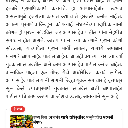
ब्रशब्द न काढता, आपण जे काम हाती घेतले आहे. ते इमाने
इतबारे प्रामाणिकपणे करायचे. हा आप्पासाहेबांचा स्वभाव
असल्यामुळे इतरांच्या कामात कधीच ते हस्तक्षेप करीत नाहीत.
आपल्या प्रमाणेच किंबहुना कोणत्याही संघटनेच्या पदाधिकाऱ्यानी
कोणताही प्रश्न सोडविला तर आप्पासाहेब पाटील यांना नेहमीच
समाधान होत असते. कारण या ना त्या कारणाने प्रश्न कोणी
सोडवला, याच्यापेक्षा प्रश्न मार्गी लागला, यामध्ये समाधान
मानणारे आप्पासाहेब पाटील आहेत. आजही वयाच्या 78 व्या वर्षी
युवकाला लाजवतील असे काम आप्पासाहेब पाटील करीत आहेत.
वास्तविक पाहता एक गोष्ट येथे अधोरेखित करावी लागेल.
आप्पासाहेब पाटील यांनी सांगली जिल्हा युवक समाचार हे वृत्तपत्र
सुरू केले. त्याचप्रमाणे युवकाला लाजवेल अशी आप्पासाहेब
पाटील यांचे काम करण्याचा जोश व उत्साह सातत्याने सुरू आहे.
हे वाचा
काळा बिबा: त्वचारोग आणि सांधेदुखीवर आयुर्वेदातील प्रभावी
औषध?