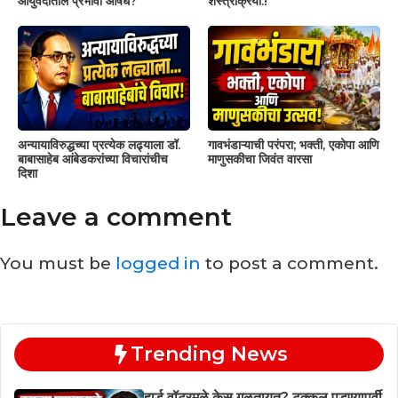
आयुर्वेदातील प्रभावी औषध?
शस्त्रक्रिया.!
अन्यायाविरुद्धच्या प्रत्येक लढ्याला डॉ.
गावभंडाऱ्याची परंपरा; भक्ती, एकोपा आणि
बाबासाहेब आंबेडकरांच्या विचारांचीच
माणुसकीचा जिवंत वारसा
दिशा
Leave a comment
You must be
logged in
to post a comment.
Trending News
हार्ड वॉटरमुळे केस गळतायत? टक्कल पडण्यापूर्वी