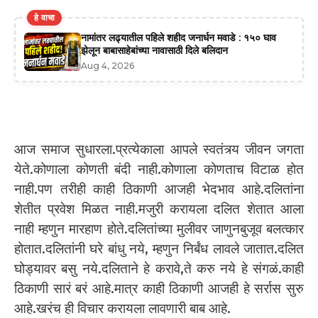
हे वाचा
नामांतर लढ्यातील पहिले शहीद जनार्धन मवाडे : १५० घाव
झेलून बाबासाहेबांच्या नावासाठी दिले बलिदान
Aug 4, 2026
आज समाज सुधारला.प्रत्येकाला आपले स्वतंत्र्य जीवन जगता
येते.कोणाला कोणती बंदी नाही.कोणाला कोणताच विटाळ होत
नाही.पण तरीही काही ठिकाणी आजही भेदभाव आहे.दलितांना
शेतीत प्रवेश मिळत नाही.मजुरी करायला दलित शेतात आला
नाही म्हणुन मारहाण होते.दलितांच्या मुलीवर जाणुनबुजूव बलत्कार
होतात.दलितांनी घरे बांधु नये, म्हणुन निर्बंध लावले जातात.दलित
घोड्यावर बसु नये.दलिताने हे करावे,ते करु नये हे संगळं.काही
ठिकाणी सारं बरं आहे.मात्र काही ठिकाणी आजही हे सर्रास सुरु
आहे.खरंच ही विचार करायला लावणारी बाब आहे.