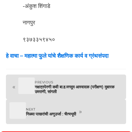
-अंकुश शिंगाडे
नागपुर
९३७३३५९४५०
हे वाचा –
महात्मा फुले यांचे शैक्षणिक कार्य व ग्रंथसंपदा
PREVIOUS
«
नक्षत्रपेरणी कवी बा.ह.मगदूम आस्वादक (परीक्षण) मुबारक
उमराणी, सांगली
NEXT
»
निळ्या पाखरांची अणुउर्जा : चैत्यभूमी