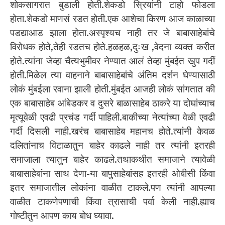
शोकसागरात बुडाली होती.शेकडो स्रियांनी टाहो फोडला
होता.शेकडो माणसं रडत होती.एक आशेचा किरण आज काळाच्या
पडद्याआड झाला होता.अस्पृश्यच नाही तर जे बाबासाहेबांचे
विरोधक होते,तेही रडतच होते.हळहळ,दुःख ,वेदना व्यक्त करीत
होते.त्यांना जेव्हा चैत्यभुमीवर नेण्यात आलं तेव्हा मुंबईत खुप गर्दी
होती.मिळेल त्या वाहनाने बाबासाहेबांचे अंतिम दर्शन घेण्यासाठी
लोकं मुंबईला रवाना झाली होती.मुंबईत आजही लोकं सांगतात की
एक बाबासाहेब आंबेडकर व दुसरे बाळासाहेब ठाकरे या दोघांच्याच
मृत्यूवेळी एवढी प्रचंड गर्दी पाहिली.बाकीच्या नेत्यांच्या वेळी एवढी
गर्दी दिसली नाही.खरंच बाबासाहेब महानच होते.त्यांनी केवळ
दलितांनाच विटाळातुन बाहेर काढले नाही तर त्यांनी इतरही
समाजाला त्यातुन बाहेर काढले.तथाकथीत समाजाने त्यावेळी
बाबासाहेबांना साथ देणा-या बापुसाहेबांसह इतरही ओबीसी किंवा
इतर समाजातील लोकांना वाळीत टाकले.पण त्यांनी आपल्या
वाळीत टाकणेपणाची किंवा त्रासाची पर्वा केली नाही.ह्याच
गोष्टीतुन आपण काय बोध घ्यावा.