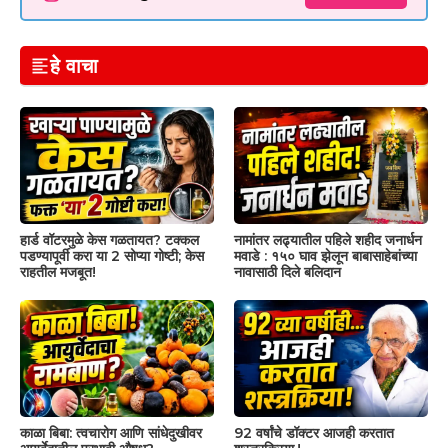
हे वाचा
हार्ड वॉटरमुळे केस गळतायत? टक्कल
नामांतर लढ्यातील पहिले शहीद जनार्धन
पडण्यापूर्वी करा या 2 सोप्या गोष्टी; केस
मवाडे : १५० घाव झेलून बाबासाहेबांच्या
राहतील मजबूत!
नावासाठी दिले बलिदान
काळा बिबा: त्वचारोग आणि सांधेदुखीवर
92 वर्षांचे डॉक्टर आजही करतात