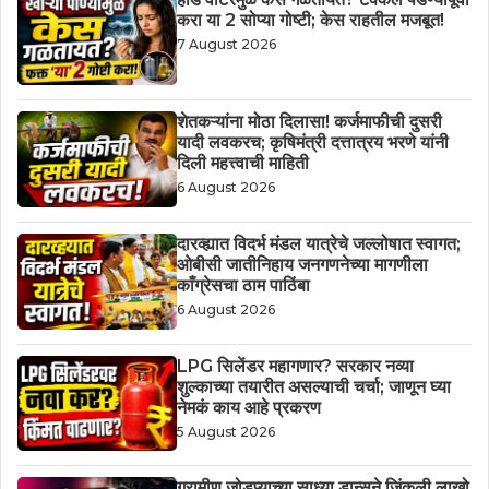
करा या 2 सोप्या गोष्टी; केस राहतील मजबूत!
7 August 2026
शेतकऱ्यांना मोठा दिलासा! कर्जमाफीची दुसरी
यादी लवकरच; कृषिमंत्री दत्तात्रय भरणे यांनी
दिली महत्त्वाची माहिती
6 August 2026
दारव्ह्यात विदर्भ मंडल यात्रेचे जल्लोषात स्वागत;
ओबीसी जातीनिहाय जनगणनेच्या मागणीला
काँग्रेसचा ठाम पाठिंबा
6 August 2026
LPG सिलेंडर महागणार? सरकार नव्या
शुल्काच्या तयारीत असल्याची चर्चा; जाणून घ्या
नेमकं काय आहे प्रकरण
5 August 2026
ग्रामीण जोडप्याच्या साध्या डान्सने जिंकली लाखो