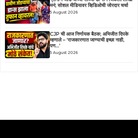
मनं; सोशल मीडियावर व्हिडिओची जोरदार चर्चा
5 August 2026
CJP ची आज निर्णायक बैठक; अभिजीत दिपके
म्हणाले – ‘राजकारणात जाण्याची इच्छा नाही,
पण…’
5 August 2026