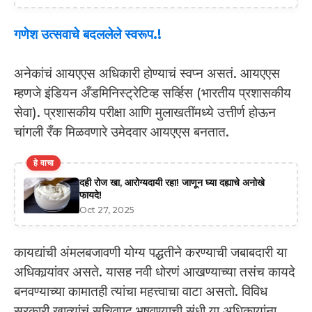
गणेश उत्सवाचे बदललेले स्वरूप.!
अनेकांचं आयएएस अधिकारी होण्याचं स्वप्न असतं. आयएएस
म्हणजे इंडियन अँडमिनिस्ट्रेटिव्ह सर्व्हिस (भारतीय प्रशासकीय
सेवा). प्रशासकीय परीक्षा आणि मुलाखतींमध्ये उत्तीर्ण होऊन
चांगली रँक मिळवणारे उमेदवार आयएएस बनतात.
हे वाचा
दही रोज खा, आरोग्यदायी रहा! जाणून घ्या दह्याचे अनोखे
फायदे!
Oct 27, 2025
कायद्यांची अंमलबजावणी योग्य पद्धतीने करण्याची जबाबदारी या
अधिकार्‍यांवर असते. यासह नवी धोरणं आखण्याच्या तसंच कायदे
बनवण्याच्या कामातही त्यांचा महत्त्वाचा वाटा असतो. विविध
सरकारी खात्यांचं सचिवपद भूषवण्याची संधी या अधिकार्‍यांना