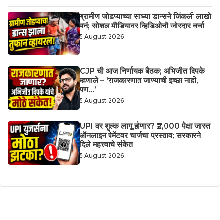
ग्रामीण जोडप्याच्या साध्या डान्सने जिंकली लाखो
मनं; सोशल मीडियावर व्हिडिओची जोरदार चर्चा
5 August 2026
CJP ची आज निर्णायक बैठक; अभिजीत दिपके
म्हणाले – ‘राजकारणात जाण्याची इच्छा नाही,
पण…’
5 August 2026
UPI वर शुल्क लागू होणार? ₹2,000 पेक्षा जास्त
ऑनलाइन पेमेंटवर चार्जचा प्रस्ताव; सरकारने
दिले महत्त्वाचे संकेत
5 August 2026