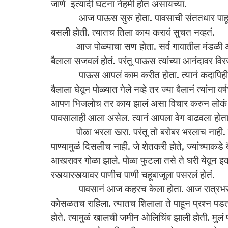
जाणे इत्यादी घटना नेहमी होत असायच्या.
आज पाऊस सुरु होता. पावसाची संततधार पाहून शिला
बसली होती. त्यातच तिला काय करावं सुचत नव्हतं.
आज पोळ्याचा सण होता. सर्व गावातील मंडळी आनंदा
बैलाला सजवलं होतं. परंतू पाऊस त्यांच्या आनंदावर 
पाऊस आपलं काम करीत होता. त्यानं कदापिही थांब
बैलाला घेवून पोळ्यात गेले नव्हे तर ज्या बैलानं त्यांना 
आपण भिजलोच तर काय झालं असा विचार करुन लोकं आपल
पावसालाही आला असेल. त्यानं आपला वेग वाढवला होत
पोळा भरला खरा. परंतू तो बरोबर भरलाच नाही. तसं पा
पाण्यामुळं दिसलीच नाही. जे शेतकरी होते, ज्यांच्याकडे
आखरावर गोळा झाले. पोळा फुटला तसे ते घरी येवून इ
रस्त्यारस्त्यावर पाणीच पाणी चहूबाजूला पसरलं होतं.
पावसानं आज कहरच केला होता. आज रात्रभर पावस
कोसळतच राहिला. त्यातच शिलाला ते पाहून प्रश्न पडत
होते. त्यामुळं खालची जमीन ओलिचिंब झाली होती. मुलं प