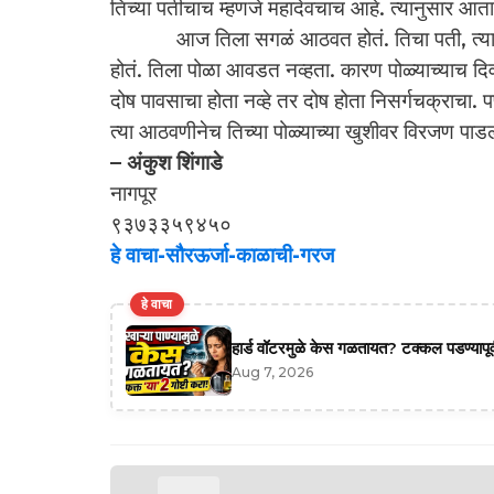
तिच्या पतीचाच म्हणजे महादेवचाच आहे. त्यानुसार आता
आज तिला सगळं आठवत होतं. तिचा पती, त्या पतीचं
होतं. तिला पोळा आवडत नव्हता. कारण पोळ्याच्याच दिवश
दोष पावसाचा होता नव्हे तर दोष होता निसर्गचक्राचा
त्या आठवणीनेच तिच्या पोळ्याच्या खुशीवर विरजण पाडलं
– अंकुश शिंगाडे
नागपूर
९३७३३५९४५०
हे वाचा-सौरऊर्जा-काळाची-गरज
हे वाचा
हार्ड वॉटरमुळे केस गळतायत? टक्कल पडण्यापूर्
Aug 7, 2026