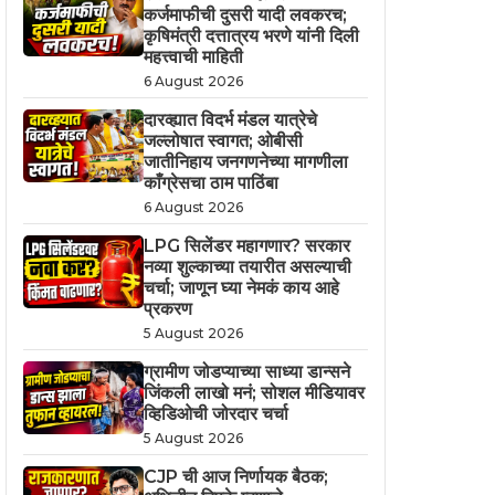
कर्जमाफीची दुसरी यादी लवकरच;
कृषिमंत्री दत्तात्रय भरणे यांनी दिली
महत्त्वाची माहिती
6 August 2026
दारव्ह्यात विदर्भ मंडल यात्रेचे
जल्लोषात स्वागत; ओबीसी
जातीनिहाय जनगणनेच्या मागणीला
काँग्रेसचा ठाम पाठिंबा
6 August 2026
LPG सिलेंडर महागणार? सरकार
नव्या शुल्काच्या तयारीत असल्याची
चर्चा; जाणून घ्या नेमकं काय आहे
प्रकरण
5 August 2026
ग्रामीण जोडप्याच्या साध्या डान्सने
जिंकली लाखो मनं; सोशल मीडियावर
व्हिडिओची जोरदार चर्चा
5 August 2026
CJP ची आज निर्णायक बैठक;