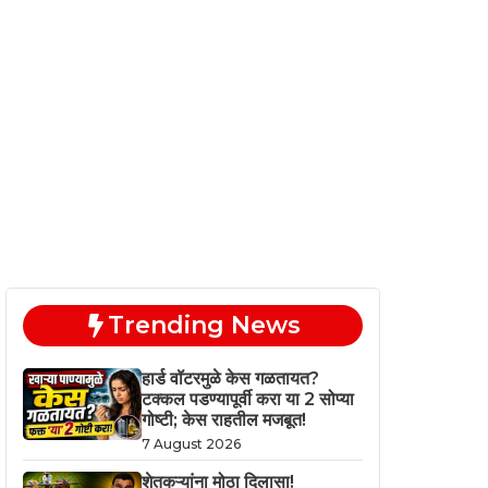
Trending News
हार्ड वॉटरमुळे केस गळतायत?
टक्कल पडण्यापूर्वी करा या 2 सोप्या
गोष्टी; केस राहतील मजबूत!
7 August 2026
शेतकऱ्यांना मोठा दिलासा!