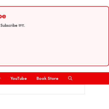
be
च Subscribe करा.
r
YouTube
Book Store