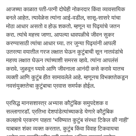
आजच्या काळात पती-पत्नी दोघेही नोकरदार किंवा व्यावसायिक
बनले आहेत. त्यावेळेस त्यांना आई-वडील, सासू-सासरे यांचा
मोठा आधार असतो व होऊ शकतो. म्हणून या पिढ्यांचे जतन
करा. त्यांचे महत्त्व जाणा. आपल्या धावपळीचे जीवन सुकर
करण्यासाठी त्यांचा आधार घ्या. तर जुन्या पिढ्यांनी आपली
उतरत्या वयातील गरज लक्षात घेऊन कुटुंबाची सून नातवंडांचे
महत्त्व लक्षात घेऊन त्यांच्याशी समरस व्हावे. त्यांना आपलंसं
करावे. जुळवून घ्यावे आणि जीवनाला आनंदी कसे करावे यातच
व्यक्ती आणि कुटुंब हीत सामावलेले आहे. म्हणूनच विभक्ततेकडून
नवसंयुक्ततेचा कुटुंबाचा प्रवास समर्पक होईल.
प्रसिद्ध मानसशास्त्र अभ्यास कौटुंबिक समुपदेशक व
सल्लागारडॉ. प्रतिभा देशपांडेत्यांच्याकडे येणारे कौटुंबिक
कलहाचे प्रकरण पाहता ‘भविष्यात कुटुंब संस्था टिकेल की नाही’
याबाबत शंका व्यक्त करतात. कुटुंब किंवा विवाह टिकवायचा