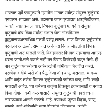
भारतात पूर्वी प्रामुख्याने ग्रामीण भागात सर्वत्र संयुक्त कुटुंबाचे
प्रचलन आढळत असे. बदलत्या काल प्रवाहात आधुनिकीकरण,
व्यक्ती स्वातंत्र्याला वाव, विभक्त कुटुंबाचे फायदे व संयुक्त
कुटुंबाचे दोष किंवा मर्यादा लक्षात घेता लोकविभक्त
कुटुंबासचअत्याधिक पसंती दर्शवू लागले. आज विभक्त कुटुंबाचेच
प्रचलन आढळते. समाजात अनेकदा विवाह जोडतांना विभक्त
कुटुंबाची अट घातली जाते. विवाहानंतर विभक्त राहण्याचा आग्रह
धरला जातो.तसे घडले नाही तर विवाह विच्छेदही घडून येतो. ही
बाब कुटुंब व्यवस्थेच्या अस्थिरतेची गांभीर्यता निदर्शित करते.
प्रत्येक बाबीचे जसे दोन पैलू किंवा दोन बाजू असतात. चांगल्या
आणि वाईट तसेच विभक्त कुटुंबाच्याही जमेच्या बाजू आणि काही
मर्यादाही आहेत.“या जमेच्या बाजूंना टिकवून ठेवण्यासाठी व मर्यादा
किंवा दोषांना कमी करण्यासाठी संयुक्त कुटुंबाची नवसंरचना
नावारूपाला आणणे गरजेचे आहे. ज्यामध्ये जुन्या पिढ्या, सासू-
सासरे, आई-वडिलांनी नव्या पिढ्यांचे जीवनमान, त्यांची