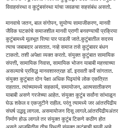
विवाहसंस्था व कुटुंबसंस्था यांचा जवळचा सहसंबंध असतो.
मानवाचे जतन, बाल संगोपन, सुयोग्य सामाजीकरण, मानवी
जैविक घटकांचे समाजशील मानवी प्राणी बनवण्याची प्रक्रिया
कुटुंबामध्ये मूलभूत रित्या पार पाडली जाते.कुटुंबातील सदस्य
त्याच जबाबदार असतात. नव्हे समाज तसे कुटुंबावर बंधन
टाकतो. तशी अपेक्षा व्यक्त करतो. संयुक्त कुटुंबात सामायिक
संपत्ती, सामायिक निवास, सामायिक भोजन याबाबी महत्त्वाच्या
असल्याचे प्रसिद्ध मानवशास्त्रज्ञ डॉ. इरावती कर्वे सांगतात.
संयुक्त कुटुंबात दोन पेक्षा अधिक पिढ्यांचे लोक एकत्रित
राहतात. त्यांच्यामध्ये सहकार्य, समायोजन, आत्मसातीकरण
याबाबी असणे गरजेच्या आहेत. संयुक्त कुटुंब सर्वांना सांभाळून
घेऊ शकेल व एकजुटीने राहील. परंतु त्यामध्ये जर आंतरपिढीय
संघर्ष उद्भवू लागला. असमायोजन दिसू लागले.आंतरपिढीयअंतर
निर्माण होऊ लागले तर संयुक्त कुटुंब टिकणे कठीण होत
असते.आजमितीस तीच स्थिती संयुक्त कुटुंबाची झाली आहे.