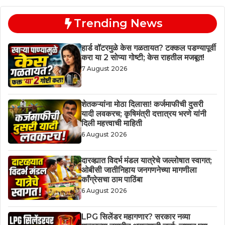
Trending News
हार्ड वॉटरमुळे केस गळतायत? टक्कल पडण्यापूर्वी
करा या 2 सोप्या गोष्टी; केस राहतील मजबूत!
7 August 2026
शेतकऱ्यांना मोठा दिलासा! कर्जमाफीची दुसरी
यादी लवकरच; कृषिमंत्री दत्तात्रय भरणे यांनी
दिली महत्त्वाची माहिती
6 August 2026
दारव्ह्यात विदर्भ मंडल यात्रेचे जल्लोषात स्वागत;
ओबीसी जातीनिहाय जनगणनेच्या मागणीला
काँग्रेसचा ठाम पाठिंबा
6 August 2026
LPG सिलेंडर महागणार? सरकार नव्या