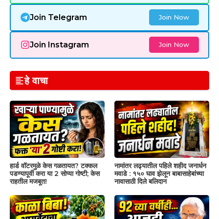
Join Telegram
Join Now
Join Instagram
Join Now
हे वाचा
हार्ड वॉटरमुळे केस गळतायत? टक्कल
नामांतर लढ्यातील पहिले शहीद जनार्धन
पडण्यापूर्वी करा या 2 सोप्या गोष्टी; केस
मवाडे : १५० घाव झेलून बाबासाहेबांच्या
राहतील मजबूत!
नावासाठी दिले बलिदान