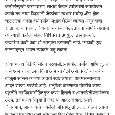
कार्यसंस्कृती जडणघडण लक्षात घेऊन त्यांच्याशी समायोजन
करावे तर नव्या पिढ्यांनी जेष्ठांच्या स्वभाव मर्यादा क्षीण होत
चाललेल्या क्षमता वयोमर्यादा लक्षात घेऊन त्यांच्या अनुभवाचा
साठा जतन करावा. जीवनात येणाऱ्या चढउतारांना सामोरे जाताना
त्यांच्याशी केलेला संवाद निश्चितच उपयुक्त ठरू शकतो.
कदाचित काही वेळा तो उपयुक्त ठरणारही नाही. त्यावेळी एक
सल्लाम्हणून आपण त्याकडे पाहू शकतो.
सोबतच नव पिढीची जीवन प्रणाली,त्यामधील मर्यादा आणि तुलना
जसे आमच्या काळात किंवा आमच्या वेळी असे नव्हते या बाबींना
बाजूला सारून त्यांच्या व्यक्ती स्वातंत्र्याचा, आत्मसन्मानाचा
आदर राखणे गरजेचे आहे. अनुचित वाटणाऱ्या गोष्टींचे सौम्य
पद्धतीने नवपिढ्यांशीहितगुज करणे हिताचे व आंतरपिढीयसमंजस्य
ठरेल. तसेच नव पिढ्यांनी जेष्ठांचा आदर राखत, त्यांचे
जीवनमान, आजपावेतो जगलेली जीवनपद्धती लक्षात घेऊन त्यांना
आपल्या प्रवाहात कसे सांभाळून घेता येईल याचा विचार करावा व