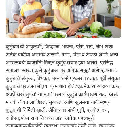
कुटुंबामध्ये आपुलकी, जिव्हाळा, भावना, प्रेम, राग, लोभ अशा
अनेक बाबींचा अंतर्भाव असतो. माता, पिता व अपत्य आणि अन्य
आप्तसंबंधी व्यक्तींनी मिळून कुटुंब तयार होत असते. प्रसिद्ध
समाजशास्त्रज्ञ कुले कुटुंबास ‘प्राथमिक समूह’ असे म्हणतात.
कुटुंबाचे संयुक्त, विभक्त, भग्न असे प्रकार पडतात. पूर्वी संयुक्त
कुटुंबाचे प्रचलन मोठ्या प्रमाणात होते.‘एकमेकास साहाय्य करू,
अवघे धरू सुपंथ’ या उक्तीप्रमाणे कुटुंब कार्यप्रवण राहत असे.
मानवी जीवनाला शिस्त, सुकरता आणि सुलभता यावी म्हणून
कुटुंबाची निर्मिती झाली. लैंगिक गरजांची पूर्ती, प्रजोत्पादन,
संगोपन,योग्य सामाजिकरण अशा अनेक महत्त्वपूर्ण
समाजमान्यभूमिकांची व्यवस्था कुटुंबाद्वारे केली जाते. त्यामुळेच