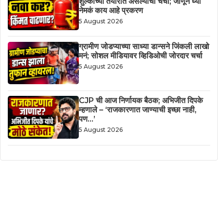
शुल्काच्या तयारीत असल्याची चर्चा; जाणून घ्या
नेमकं काय आहे प्रकरण
5 August 2026
ग्रामीण जोडप्याच्या साध्या डान्सने जिंकली लाखो
मनं; सोशल मीडियावर व्हिडिओची जोरदार चर्चा
5 August 2026
CJP ची आज निर्णायक बैठक; अभिजीत दिपके
म्हणाले – ‘राजकारणात जाण्याची इच्छा नाही,
पण…’
5 August 2026