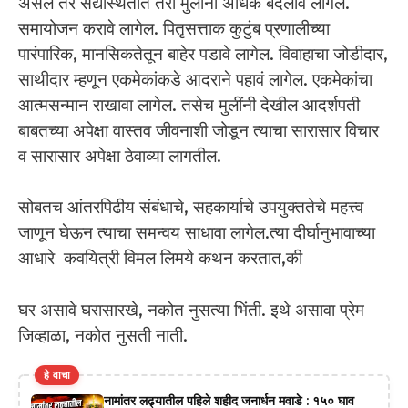
असेल तर सद्यस्थितीत तरी मुलांना अधिक बदलावं लागेल.
समायोजन करावे लागेल. पितृसत्ताक कुटुंब प्रणालीच्या
पारंपारिक, मानसिकतेतून बाहेर पडावे लागेल. विवाहाचा जोडीदार,
साथीदार म्हणून एकमेकांकडे आदराने पहावं लागेल. एकमेकांचा
आत्मसन्मान राखावा लागेल. तसेच मुलींनी देखील आदर्शपती
बाबतच्या अपेक्षा वास्तव जीवनाशी जोडून त्याचा सारासार विचार
व सारासार अपेक्षा ठेवाव्या लागतील.
सोबतच आंतरपिढीय संबंधाचे, सहकार्याचे उपयुक्ततेचे महत्त्व
जाणून घेऊन त्याचा समन्वय साधावा लागेल.त्या दीर्घानुभावाच्या
आधारे कवयित्री विमल लिमये कथन करतात,की
घर असावे घरासारखे, नकोत नुसत्या भिंती. इथे असावा प्रेम
जिव्हाळा, नकोत नुसती नाती.
हे वाचा
नामांतर लढ्यातील पहिले शहीद जनार्धन मवाडे : १५० घाव