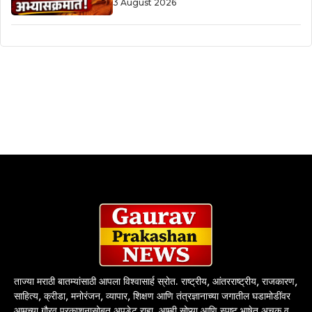
3 August 2026
ताज्या मराठी बातम्यांसाठी आपला विश्वासार्ह स्रोत. राष्ट्रीय, आंतरराष्ट्रीय, राजकारण,
साहित्य, क्रीडा, मनोरंजन, व्यापार, शिक्षण आणि तंत्रज्ञानाच्या जगातील घडामोडींवर
आमच्या गौरव प्रकाशनासोबत अपडेट राहा. आम्ही सोप्या आणि स्पष्ट भाषेत अचूक व