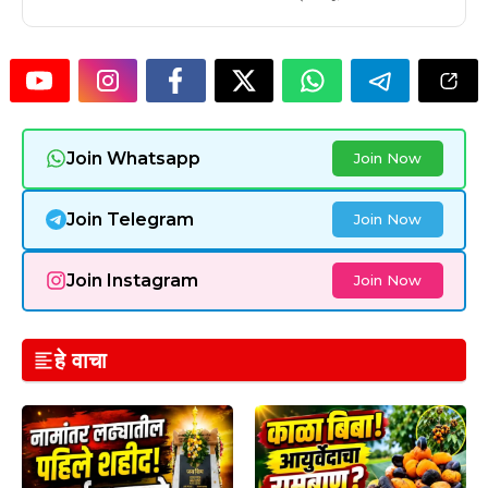
Join Whatsapp
Join Now
Join Telegram
Join Now
Join Instagram
Join Now
हे वाचा