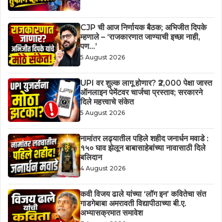
CJP ची आज निर्णायक बैठक; अभिजीत दिपके
म्हणाले – ‘राजकारणात जाण्याची इच्छा नाही,
पण…’
5 August 2026
UPI वर शुल्क लागू होणार? ₹2,000 पेक्षा जास्त
ऑनलाइन पेमेंटवर चार्जचा प्रस्ताव; सरकारने
दिले महत्त्वाचे संकेत
5 August 2026
नामांतर लढ्यातील पहिले शहीद जनार्धन मवाडे :
१५० घाव झेलून बाबासाहेबांच्या नावासाठी दिले
बलिदान
4 August 2026
कवी विजय ढाले यांच्या ‘लॉग इन’ कवितेचा संत
गाडगेबाबा अमरावती विद्यापीठाच्या बी.ए.
अभ्यासक्रमात समावेश