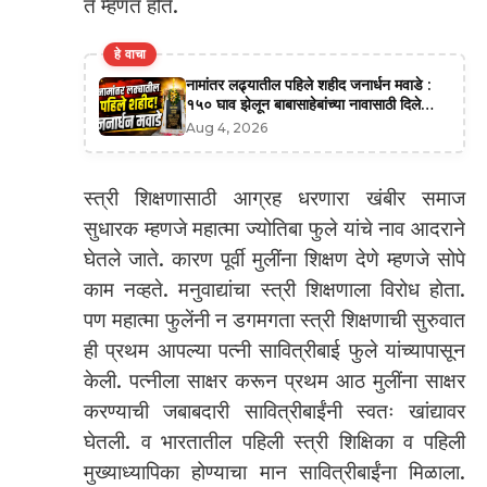
ते म्हणत होते.
हे वाचा
नामांतर लढ्यातील पहिले शहीद जनार्धन मवाडे :
१५० घाव झेलून बाबासाहेबांच्या नावासाठी दिले
बलिदान
Aug 4, 2026
स्त्री शिक्षणासाठी आग्रह धरणारा खंबीर समाज
सुधारक म्हणजे महात्मा ज्योतिबा फुले यांचे नाव आदराने
घेतले जाते. कारण पूर्वी मुलींना शिक्षण देणे म्हणजे सोपे
काम नव्हते. मनुवाद्यांचा स्त्री शिक्षणाला विरोध होता.
पण महात्मा फुलेंनी न डगमगता स्त्री शिक्षणाची सुरुवात
ही प्रथम आपल्या पत्नी सावित्रीबाई फुले यांच्यापासून
केली. पत्नीला साक्षर करून प्रथम आठ मुलींना साक्षर
करण्याची जबाबदारी सावित्रीबाईंनी स्वतः खांद्यावर
घेतली. व भारतातील पहिली स्त्री शिक्षिका व पहिली
मुख्याध्यापिका होण्याचा मान सावित्रीबाईंना मिळाला.