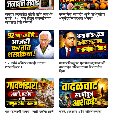
नामांतर लढ्यातील पहिले शहीद जनार्धन
काळा बिबा: त्वचारोग आणि सांधेदुखीवर
मवाडे : १५० घाव झेलून बाबासाहेबांच्या
आयुर्वेदातील प्रभावी औषध?
नावासाठी दिले बलिदान
92 वर्षांचे डॉक्टर आजही करतात
अन्यायाविरुद्धच्या प्रत्येक लढ्याला डॉ.
शस्त्रक्रिया.!
बाबासाहेब आंबेडकरांच्या विचारांचीच
दिशा
गावभंडाऱ्याची परंपरा; भक्ती, एकोपा आणि
संघर्ष, आशावाद आणि जीवनमूल्यांचा