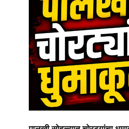
पालखी सोहळ्यात चोरट्यांचा धुमाक