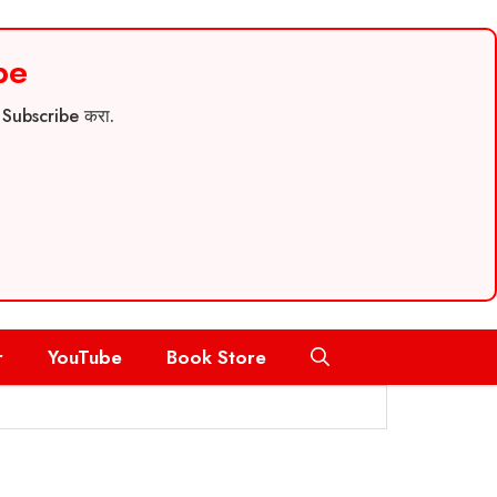
be
च Subscribe करा.
r
YouTube
Book Store