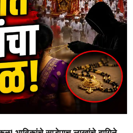
ूळ! भाविकांचे साडेपाच लाखांचे दागिने