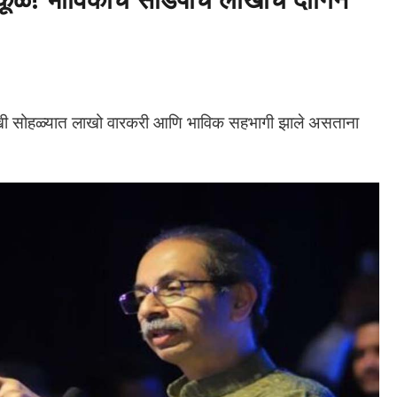
ा पालखी सोहळ्यात लाखो वारकरी आणि भाविक सहभागी झाले असताना