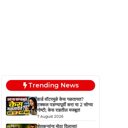
Trending News
हार्ड वॉटरमुळे केस गळतायत?
टक्कल पडण्यापूर्वी करा या 2 सोप्या
गोष्टी; केस राहतील मजबूत!
7 August 2026
शेतकऱ्यांना मोठा दिलासा!