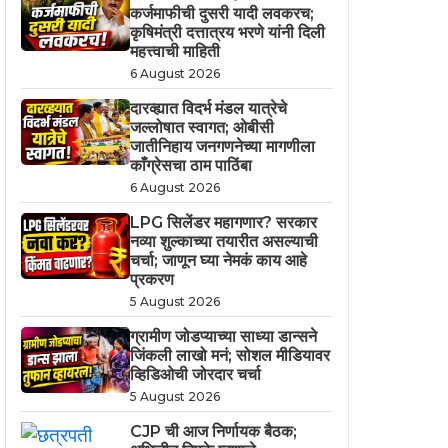
कर्जमाफीची दुसरी यादी लवकरच;
कृषिमंत्री दत्तात्रय भरणे यांनी दिली
महत्त्वाची माहिती
6 August 2026
दारव्ह्यात विदर्भ मंडल यात्रेचे
जल्लोषात स्वागत; ओबीसी
जातीनिहाय जनगणनेच्या मागणीला
काँग्रेसचा ठाम पाठिंबा
6 August 2026
LPG सिलेंडर महागणार? सरकार
नव्या शुल्काच्या तयारीत असल्याची
चर्चा; जाणून घ्या नेमकं काय आहे
प्रकरण
5 August 2026
ग्रामीण जोडप्याच्या साध्या डान्सने
जिंकली लाखो मनं; सोशल मीडियावर
व्हिडिओची जोरदार चर्चा
5 August 2026
CJP ची आज निर्णायक बैठक;