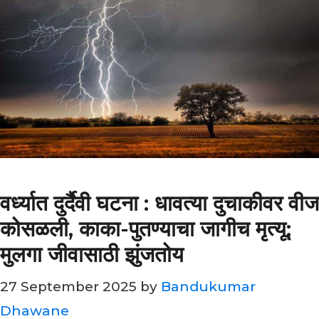
वर्ध्यात दुर्दैवी घटना : धावत्या दुचाकीवर वीज
कोसळली, काका-पुतण्याचा जागीच मृत्यू;
मुलगा जीवासाठी झुंजतोय
27 September 2025
by
Bandukumar
Dhawane