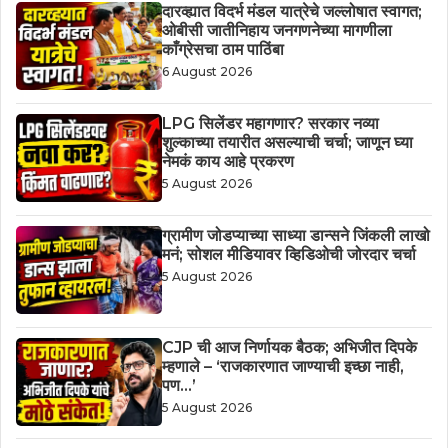
दारव्ह्यात विदर्भ मंडल यात्रेचे जल्लोषात स्वागत;
ओबीसी जातीनिहाय जनगणनेच्या मागणीला
काँग्रेसचा ठाम पाठिंबा
6 August 2026
LPG सिलेंडर महागणार? सरकार नव्या
शुल्काच्या तयारीत असल्याची चर्चा; जाणून घ्या
नेमकं काय आहे प्रकरण
5 August 2026
ग्रामीण जोडप्याच्या साध्या डान्सने जिंकली लाखो
मनं; सोशल मीडियावर व्हिडिओची जोरदार चर्चा
5 August 2026
CJP ची आज निर्णायक बैठक; अभिजीत दिपके
म्हणाले – ‘राजकारणात जाण्याची इच्छा नाही,
पण…’
5 August 2026