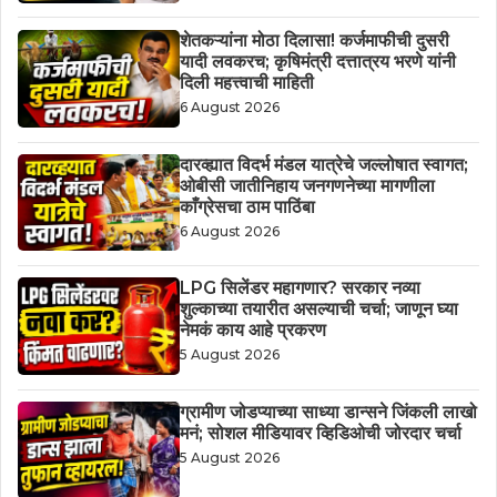
शेतकऱ्यांना मोठा दिलासा! कर्जमाफीची दुसरी
यादी लवकरच; कृषिमंत्री दत्तात्रय भरणे यांनी
दिली महत्त्वाची माहिती
6 August 2026
दारव्ह्यात विदर्भ मंडल यात्रेचे जल्लोषात स्वागत;
ओबीसी जातीनिहाय जनगणनेच्या मागणीला
काँग्रेसचा ठाम पाठिंबा
6 August 2026
LPG सिलेंडर महागणार? सरकार नव्या
शुल्काच्या तयारीत असल्याची चर्चा; जाणून घ्या
नेमकं काय आहे प्रकरण
5 August 2026
ग्रामीण जोडप्याच्या साध्या डान्सने जिंकली लाखो
मनं; सोशल मीडियावर व्हिडिओची जोरदार चर्चा
5 August 2026