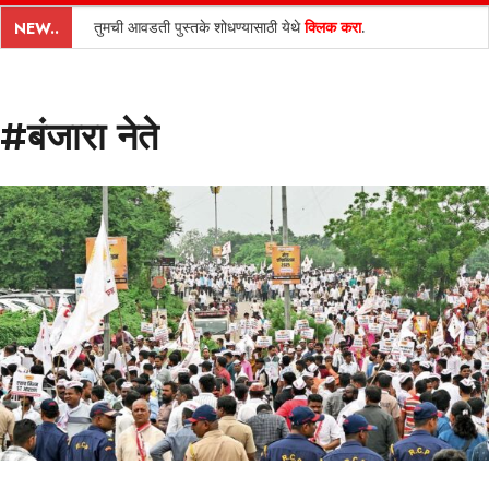
content
तुमची आवडती पुस्तके शोधण्यासाठी येथे
क्लिक करा
.
NEW..
#बंजारा नेते