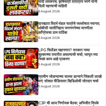
यादी लवकरच; कृषिमंत्री दत्तात्रय भरणे यांनी
दिली महत्त्वाची माहिती
6 August 2026
दारव्ह्यात विदर्भ मंडल यात्रेचे जल्लोषात स्वागत;
ओबीसी जातीनिहाय जनगणनेच्या मागणीला
काँग्रेसचा ठाम पाठिंबा
6 August 2026
LPG सिलेंडर महागणार? सरकार नव्या
शुल्काच्या तयारीत असल्याची चर्चा; जाणून घ्या
नेमकं काय आहे प्रकरण
5 August 2026
ग्रामीण जोडप्याच्या साध्या डान्सने जिंकली लाखो
मनं; सोशल मीडियावर व्हिडिओची जोरदार चर्चा
5 August 2026
CJP ची आज निर्णायक बैठक; अभिजीत दिपके