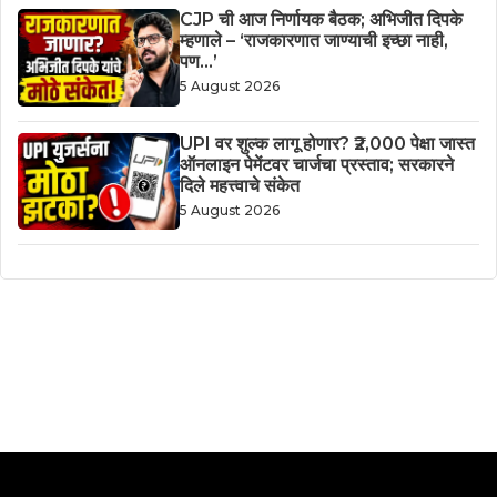
CJP ची आज निर्णायक बैठक; अभिजीत दिपके
म्हणाले – ‘राजकारणात जाण्याची इच्छा नाही,
पण…’
5 August 2026
UPI वर शुल्क लागू होणार? ₹2,000 पेक्षा जास्त
ऑनलाइन पेमेंटवर चार्जचा प्रस्ताव; सरकारने
दिले महत्त्वाचे संकेत
5 August 2026