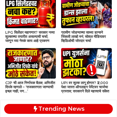
LPG सिलेंडर महागणार? सरकार नव्या
ग्रामीण जोडप्याच्या साध्या डान्सने
शुल्काच्या तयारीत असल्याची चर्चा;
जिंकली लाखो मनं; सोशल मीडियावर
जाणून घ्या नेमकं काय आहे प्रकरण
व्हिडिओची जोरदार चर्चा
CJP ची आज निर्णायक बैठक; अभिजीत
UPI वर शुल्क लागू होणार? ₹2,000
दिपके म्हणाले – ‘राजकारणात जाण्याची
पेक्षा जास्त ऑनलाइन पेमेंटवर चार्जचा
इच्छा नाही, पण…’
प्रस्ताव; सरकारने दिले महत्त्वाचे संकेत
Trending News