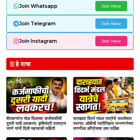
Join Whatsapp
Join Now
Join Telegram
Join Now
Join Instagram
Join Now
हे वाचा
शेतकऱ्यांना मोठा दिलासा! कर्जमाफीची
दारव्ह्यात विदर्भ मंडल यात्रेचे जल्लोषात
दुसरी यादी लवकरच; कृषिमंत्री दत्तात्रय
स्वागत; ओबीसी जातीनिहाय जनगणनेच्या
भरणे यांनी दिली महत्त्वाची माहिती
मागणीला काँग्रेसचा ठाम पाठिंबा