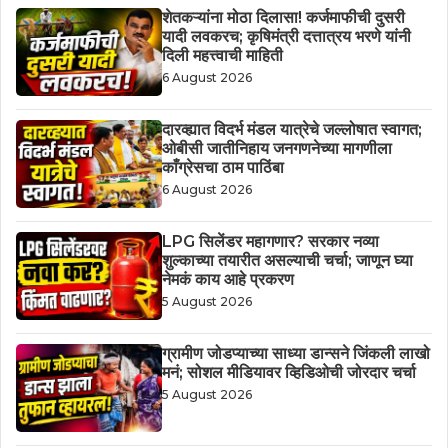
शेतकऱ्यांना मोठा दिलासा! कर्जमाफीची दुसरी
यादी लवकरच; कृषिमंत्री दत्तात्रय भरणे यांनी
दिली महत्त्वाची माहिती
6 August 2026
दारव्ह्यात विदर्भ मंडल यात्रेचे जल्लोषात स्वागत;
ओबीसी जातीनिहाय जनगणनेच्या मागणीला
काँग्रेसचा ठाम पाठिंबा
6 August 2026
LPG सिलेंडर महागणार? सरकार नव्या
शुल्काच्या तयारीत असल्याची चर्चा; जाणून घ्या
नेमकं काय आहे प्रकरण
5 August 2026
ग्रामीण जोडप्याच्या साध्या डान्सने जिंकली लाखो
मनं; सोशल मीडियावर व्हिडिओची जोरदार चर्चा
5 August 2026