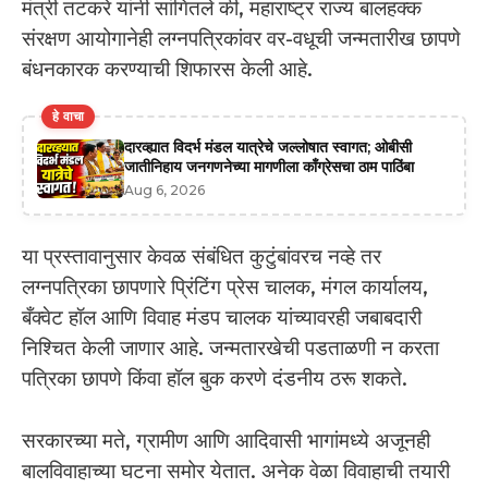
मंत्री तटकरे यांनी सांगितले की, महाराष्ट्र राज्य बालहक्क
संरक्षण आयोगानेही लग्नपत्रिकांवर वर-वधूची जन्मतारीख छापणे
बंधनकारक करण्याची शिफारस केली आहे.
हे वाचा
दारव्ह्यात विदर्भ मंडल यात्रेचे जल्लोषात स्वागत; ओबीसी
जातीनिहाय जनगणनेच्या मागणीला काँग्रेसचा ठाम पाठिंबा
Aug 6, 2026
या प्रस्तावानुसार केवळ संबंधित कुटुंबांवरच नव्हे तर
लग्नपत्रिका छापणारे प्रिंटिंग प्रेस चालक, मंगल कार्यालय,
बँक्वेट हॉल आणि विवाह मंडप चालक यांच्यावरही जबाबदारी
निश्चित केली जाणार आहे. जन्मतारखेची पडताळणी न करता
पत्रिका छापणे किंवा हॉल बुक करणे दंडनीय ठरू शकते.
सरकारच्या मते, ग्रामीण आणि आदिवासी भागांमध्ये अजूनही
बालविवाहाच्या घटना समोर येतात. अनेक वेळा विवाहाची तयारी