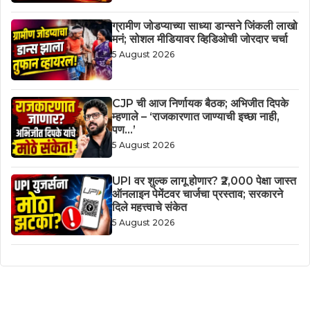
ग्रामीण जोडप्याच्या साध्या डान्सने जिंकली लाखो
मनं; सोशल मीडियावर व्हिडिओची जोरदार चर्चा
5 August 2026
CJP ची आज निर्णायक बैठक; अभिजीत दिपके
म्हणाले – ‘राजकारणात जाण्याची इच्छा नाही,
पण…’
5 August 2026
UPI वर शुल्क लागू होणार? ₹2,000 पेक्षा जास्त
ऑनलाइन पेमेंटवर चार्जचा प्रस्ताव; सरकारने
दिले महत्त्वाचे संकेत
5 August 2026