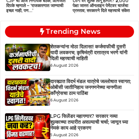
CJP ची आज निर्णायक बैठक; अभिजीत
UPI वर शुल्क लागू होणार? ₹2,000
दिपके म्हणाले – ‘राजकारणात जाण्याची
पेक्षा जास्त ऑनलाइन पेमेंटवर चार्जचा
इच्छा नाही, पण…’
प्रस्ताव; सरकारने दिले महत्त्वाचे संकेत
Trending News
शेतकऱ्यांना मोठा दिलासा! कर्जमाफीची दुसरी
यादी लवकरच; कृषिमंत्री दत्तात्रय भरणे यांनी
दिली महत्त्वाची माहिती
6 August 2026
दारव्ह्यात विदर्भ मंडल यात्रेचे जल्लोषात स्वागत;
ओबीसी जातीनिहाय जनगणनेच्या मागणीला
काँग्रेसचा ठाम पाठिंबा
6 August 2026
LPG सिलेंडर महागणार? सरकार नव्या
शुल्काच्या तयारीत असल्याची चर्चा; जाणून घ्या
नेमकं काय आहे प्रकरण
5 August 2026