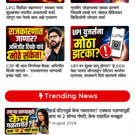
LPG सिलेंडर महागणार? सरकार नव्या
ग्रामीण जोडप्याच्या साध्या डान्सने
शुल्काच्या तयारीत असल्याची चर्चा;
जिंकली लाखो मनं; सोशल मीडियावर
जाणून घ्या नेमकं काय आहे प्रकरण
व्हिडिओची जोरदार चर्चा
CJP ची आज निर्णायक बैठक; अभिजीत
UPI वर शुल्क लागू होणार? ₹2,000
दिपके म्हणाले – ‘राजकारणात जाण्याची
पेक्षा जास्त ऑनलाइन पेमेंटवर चार्जचा
इच्छा नाही, पण…’
प्रस्ताव; सरकारने दिले महत्त्वाचे संकेत
Trending News
हार्ड वॉटरमुळे केस गळतायत? टक्कल पडण्यापूर्वी
करा या 2 सोप्या गोष्टी; केस राहतील मजबूत!
7 August 2026