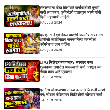
शेतकऱ्यांना मोठा दिलासा! कर्जमाफीची दुसरी
यादी लवकरच; कृषिमंत्री दत्तात्रय भरणे यांनी
दिली महत्त्वाची माहिती
6 August 2026
दारव्ह्यात विदर्भ मंडल यात्रेचे जल्लोषात स्वागत;
ओबीसी जातीनिहाय जनगणनेच्या मागणीला
काँग्रेसचा ठाम पाठिंबा
6 August 2026
LPG सिलेंडर महागणार? सरकार नव्या
शुल्काच्या तयारीत असल्याची चर्चा; जाणून घ्या
नेमकं काय आहे प्रकरण
5 August 2026
ग्रामीण जोडप्याच्या साध्या डान्सने जिंकली लाखो
मनं; सोशल मीडियावर व्हिडिओची जोरदार चर्चा
5 August 2026