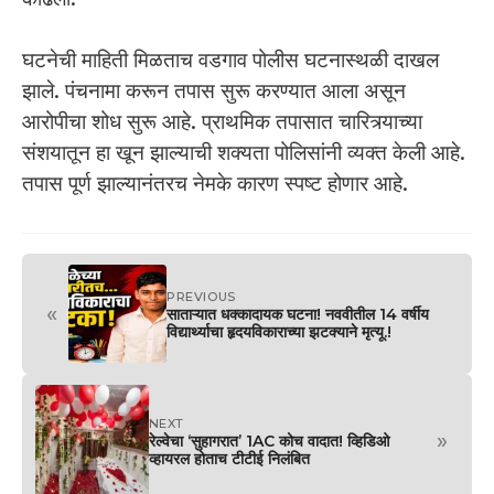
घटनेची माहिती मिळताच वडगाव पोलीस घटनास्थळी दाखल
झाले. पंचनामा करून तपास सुरू करण्यात आला असून
आरोपीचा शोध सुरू आहे. प्राथमिक तपासात चारित्र्याच्या
संशयातून हा खून झाल्याची शक्यता पोलिसांनी व्यक्त केली आहे.
तपास पूर्ण झाल्यानंतरच नेमके कारण स्पष्ट होणार आहे.
PREVIOUS
«
साताऱ्यात धक्कादायक घटना! नववीतील 14 वर्षीय
विद्यार्थ्याचा हृदयविकाराच्या झटक्याने मृत्यू.!
NEXT
»
रेल्वेचा ‘सुहागरात’ 1AC कोच वादात! व्हिडिओ
व्हायरल होताच टीटीई निलंबित