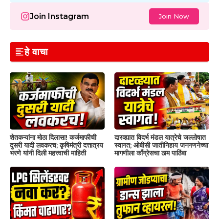
Join Instagram
Join Now
हे वाचा
शेतकऱ्यांना मोठा दिलासा! कर्जमाफीची
दारव्ह्यात विदर्भ मंडल यात्रेचे जल्लोषात
दुसरी यादी लवकरच; कृषिमंत्री दत्तात्रय
स्वागत; ओबीसी जातीनिहाय जनगणनेच्या
भरणे यांनी दिली महत्त्वाची माहिती
मागणीला काँग्रेसचा ठाम पाठिंबा