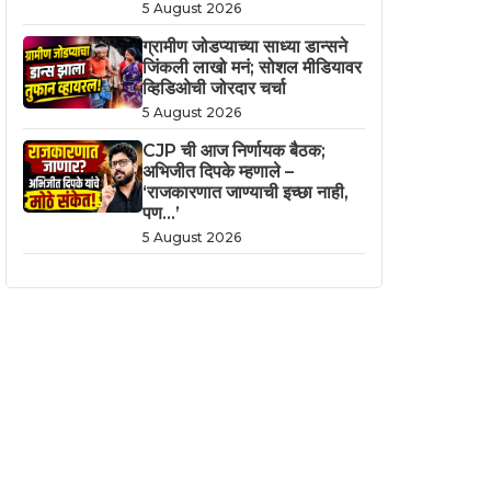
5 August 2026
ग्रामीण जोडप्याच्या साध्या डान्सने
जिंकली लाखो मनं; सोशल मीडियावर
व्हिडिओची जोरदार चर्चा
5 August 2026
CJP ची आज निर्णायक बैठक;
अभिजीत दिपके म्हणाले –
‘राजकारणात जाण्याची इच्छा नाही,
पण…’
5 August 2026