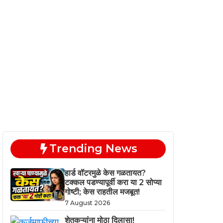
Trending News
हार्ड वॉटरमुळे केस गळतायत?
टक्कल पडण्यापूर्वी करा या 2 सोप्या
गोष्टी; केस राहतील मजबूत!
7 August 2026
शेतकऱ्यांना मोठा दिलासा!