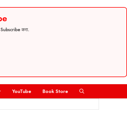
be
च Subscribe करा.
r
YouTube
Book Store