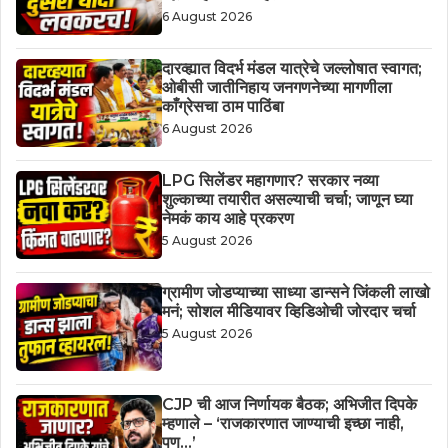
6 August 2026
दारव्ह्यात विदर्भ मंडल यात्रेचे जल्लोषात स्वागत;
ओबीसी जातीनिहाय जनगणनेच्या मागणीला
काँग्रेसचा ठाम पाठिंबा
6 August 2026
LPG सिलेंडर महागणार? सरकार नव्या
शुल्काच्या तयारीत असल्याची चर्चा; जाणून घ्या
नेमकं काय आहे प्रकरण
5 August 2026
ग्रामीण जोडप्याच्या साध्या डान्सने जिंकली लाखो
मनं; सोशल मीडियावर व्हिडिओची जोरदार चर्चा
5 August 2026
CJP ची आज निर्णायक बैठक; अभिजीत दिपके
म्हणाले – ‘राजकारणात जाण्याची इच्छा नाही,
पण…’