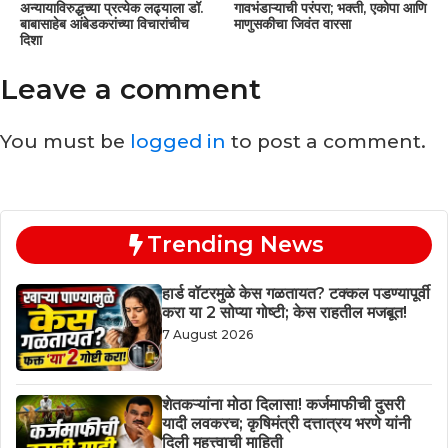
अन्यायाविरुद्धच्या प्रत्येक लढ्याला डॉ.
गावभंडाऱ्याची परंपरा; भक्ती, एकोपा आणि
बाबासाहेब आंबेडकरांच्या विचारांचीच
माणुसकीचा जिवंत वारसा
दिशा
Leave a comment
You must be
logged in
to post a comment.
Trending News
हार्ड वॉटरमुळे केस गळतायत? टक्कल पडण्यापूर्वी
करा या 2 सोप्या गोष्टी; केस राहतील मजबूत!
7 August 2026
शेतकऱ्यांना मोठा दिलासा! कर्जमाफीची दुसरी
यादी लवकरच; कृषिमंत्री दत्तात्रय भरणे यांनी
दिली महत्त्वाची माहिती