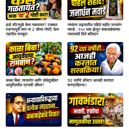
हार्ड वॉटरमुळे केस गळतायत? टक्कल
नामांतर लढ्यातील पहिले शहीद जनार्धन
पडण्यापूर्वी करा या 2 सोप्या गोष्टी; केस
मवाडे : १५० घाव झेलून बाबासाहेबांच्या
राहतील मजबूत!
नावासाठी दिले बलिदान
काळा बिबा: त्वचारोग आणि सांधेदुखीवर
92 वर्षांचे डॉक्टर आजही करतात
आयुर्वेदातील प्रभावी औषध?
शस्त्रक्रिया.!