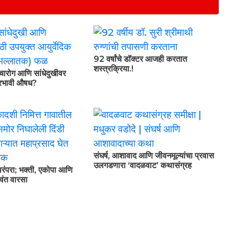
92 वर्षांचे डॉक्टर आजही करतात
शस्त्रक्रिया.!
वचारोग आणि सांधेदुखीवर
प्रभावी औषध?
संघर्ष, आशावाद आणि जीवनमूल्यांचा प्रवास
उलगडणारा ‘वादळवाट’ कथासंग्रह
परंपरा; भक्ती, एकोपा आणि
वंत वारसा