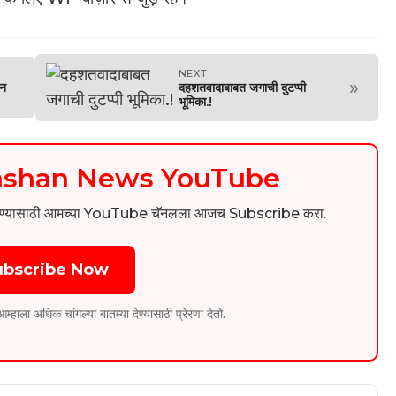
NEXT
»
ान
दहशतवादाबाबत जगाची दुटप्पी
भूमिका.!
kashan News YouTube
िडिओ पाहण्यासाठी आमच्या YouTube चॅनलला आजच Subscribe करा.
ubscribe Now
ला अधिक चांगल्या बातम्या देण्यासाठी प्रेरणा देतो.