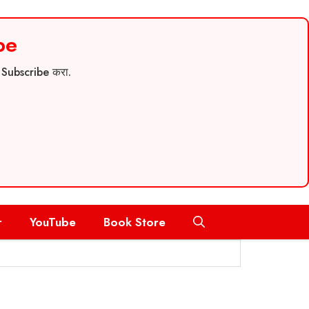
be
च Subscribe करा.
r
YouTube
Book Store