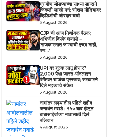
ग्रामीण जोडप्याच्या साध्या डान्सने
जिंकली लाखो मनं; सोशल मीडियावर
व्हिडिओची जोरदार चर्चा
5 August 2026
CJP ची आज निर्णायक बैठक;
अभिजीत दिपके म्हणाले –
‘राजकारणात जाण्याची इच्छा नाही,
पण…’
5 August 2026
UPI वर शुल्क लागू होणार?
₹2,000 पेक्षा जास्त ऑनलाइन
पेमेंटवर चार्जचा प्रस्ताव; सरकारने
दिले महत्त्वाचे संकेत
5 August 2026
नामांतर लढ्यातील पहिले शहीद
जनार्धन मवाडे : १५० घाव झेलून
बाबासाहेबांच्या नावासाठी दिले
बलिदान
4 August 2026