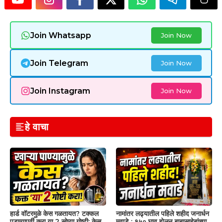
Join Whatsapp
Join Now
Join Telegram
Join Now
Join Instagram
Join Now
हे वाचा
हार्ड वॉटरमुळे केस गळतायत? टक्कल
नामांतर लढ्यातील पहिले शहीद जनार्धन
पडण्यापूर्वी करा या 2 सोप्या गोष्टी; केस
मवाडे : १५० घाव झेलून बाबासाहेबांच्या