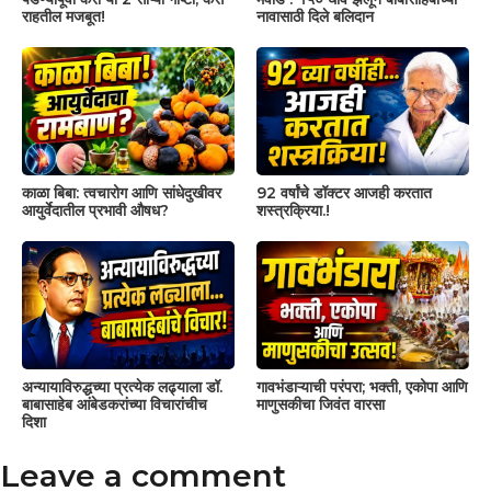
राहतील मजबूत!
नावासाठी दिले बलिदान
काळा बिबा: त्वचारोग आणि सांधेदुखीवर
92 वर्षांचे डॉक्टर आजही करतात
आयुर्वेदातील प्रभावी औषध?
शस्त्रक्रिया.!
अन्यायाविरुद्धच्या प्रत्येक लढ्याला डॉ.
गावभंडाऱ्याची परंपरा; भक्ती, एकोपा आणि
बाबासाहेब आंबेडकरांच्या विचारांचीच
माणुसकीचा जिवंत वारसा
दिशा
Leave a comment