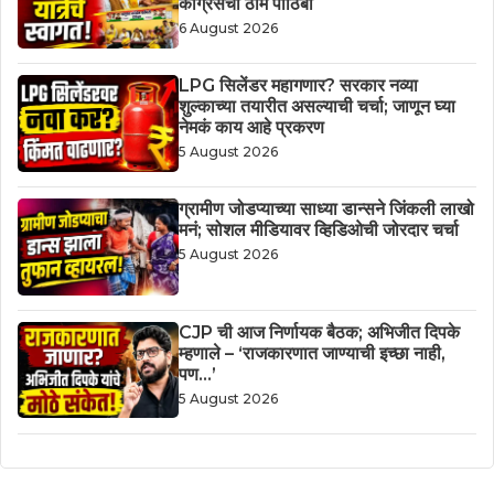
काँग्रेसचा ठाम पाठिंबा
6 August 2026
LPG सिलेंडर महागणार? सरकार नव्या
शुल्काच्या तयारीत असल्याची चर्चा; जाणून घ्या
नेमकं काय आहे प्रकरण
5 August 2026
ग्रामीण जोडप्याच्या साध्या डान्सने जिंकली लाखो
मनं; सोशल मीडियावर व्हिडिओची जोरदार चर्चा
5 August 2026
CJP ची आज निर्णायक बैठक; अभिजीत दिपके
म्हणाले – ‘राजकारणात जाण्याची इच्छा नाही,
पण…’
5 August 2026