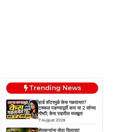
Trending News
हार्ड वॉटरमुळे केस गळतायत?
टक्कल पडण्यापूर्वी करा या 2 सोप्या
गोष्टी; केस राहतील मजबूत!
7 August 2026
शेतकऱ्यांना मोठा दिलासा!