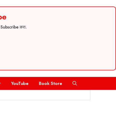
be
च Subscribe करा.
r
YouTube
Book Store