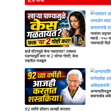
हे वाचा
नामांतर लढ्या
मवाडे : १५० घा
नावासाठी दिल
हार्ड वॉटरमुळे केस गळतायत? टक्कल
पडण्यापूर्वी करा या 2 सोप्या गोष्टी; केस
राहतील मजबूत!
अन्यायाविरुद्धच
बाबासाहेब आंबे
92 वर्षांचे डॉक्टर आजही करतात