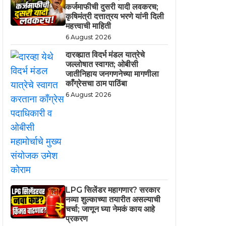
कर्जमाफीची दुसरी यादी लवकरच;
कृषिमंत्री दत्तात्रय भरणे यांनी दिली
महत्त्वाची माहिती
6 August 2026
दारव्ह्यात विदर्भ मंडल यात्रेचे
जल्लोषात स्वागत; ओबीसी
जातीनिहाय जनगणनेच्या मागणीला
काँग्रेसचा ठाम पाठिंबा
6 August 2026
LPG सिलेंडर महागणार? सरकार
नव्या शुल्काच्या तयारीत असल्याची
चर्चा; जाणून घ्या नेमकं काय आहे
प्रकरण