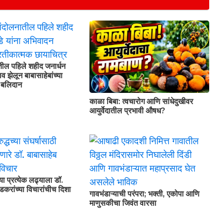
तील पहिले शहीद जनार्धन
व झेलून बाबासाहेबांच्या
े बलिदान
काळा बिबा: त्वचारोग आणि सांधेदुखीवर
आयुर्वेदातील प्रभावी औषध?
्या प्रत्येक लढ्याला डॉ.
डकरांच्या विचारांचीच दिशा
गावभंडाऱ्याची परंपरा; भक्ती, एकोपा आणि
माणुसकीचा जिवंत वारसा