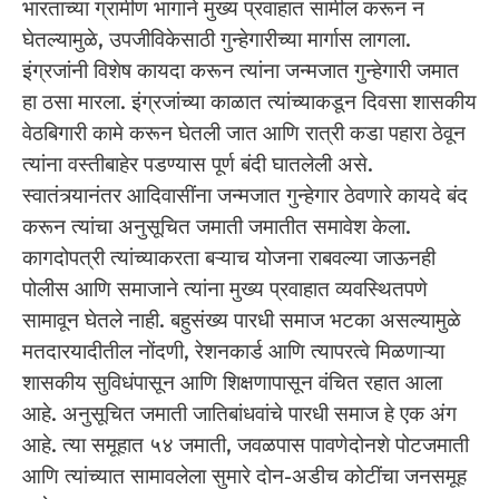
भारताच्या ग्रामीण भागाने मुख्य प्रवाहात सामील करून न
घेतल्यामुळे, उपजीविकेसाठी गुन्हेगारीच्या मार्गास लागला.
इंग्रजांनी विशेष कायदा करून त्यांना जन्मजात गुन्हेगारी जमात
हा ठसा मारला. इंग्रजांच्या काळात त्यांच्याकडून दिवसा शासकीय
वेठबिगारी कामे करून घेतली जात आणि रात्री कडा पहारा ठेवून
त्यांना वस्तीबाहेर पडण्यास पूर्ण बंदी घातलेली असे.
स्वातंत्र्यानंतर आदिवासींना जन्मजात गुन्हेगार ठेवणारे कायदे बंद
करून त्यांचा अनुसूचित जमाती जमातीत समावेश केला.
कागदोपत्री त्यांच्याकरता बऱ्याच योजना राबवल्या जाऊनही
पोलीस आणि समाजाने त्यांना मुख्य प्रवाहात व्यवस्थितपणे
सामावून घेतले नाही. बहुसंख्य पारधी समाज भटका असल्यामुळे
मतदारयादीतील नोंदणी, रेशनकार्ड आणि त्यापरत्वे मिळणाऱ्या
शासकीय सुविधंपासून आणि शिक्षणापासून वंचित रहात आला
आहे. अनुसूचित जमाती जातिबांधवांचे पारधी समाज हे एक अंग
आहे. त्या समूहात ५४ जमाती, जवळपास पावणेदोनशे पोटजमाती
आणि त्यांच्यात सामावलेला सुमारे दोन-अडीच कोटींचा जनसमूह