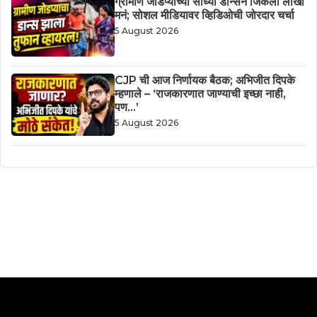
ग्रामीण जोडप्याच्या साध्या डान्सने जिंकली लाखो
मनं; सोशल मीडियावर व्हिडिओची जोरदार चर्चा
5 August 2026
CJP ची आज निर्णायक बैठक; अभिजीत दिपके
म्हणाले – ‘राजकारणात जाण्याची इच्छा नाही,
पण…’
5 August 2026