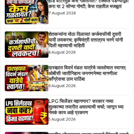
हार्ड वॉटरमुळे केस गळतायत? टक्कल पडण्यापूर्वी
करा या 2 सोप्या गोष्टी; केस राहतील मजबूत!
7 August 2026
शेतकऱ्यांना मोठा दिलासा! कर्जमाफीची दुसरी
यादी लवकरच; कृषिमंत्री दत्तात्रय भरणे यांनी
दिली महत्त्वाची माहिती
6 August 2026
दारव्ह्यात विदर्भ मंडल यात्रेचे जल्लोषात स्वागत;
ओबीसी जातीनिहाय जनगणनेच्या मागणीला
काँग्रेसचा ठाम पाठिंबा
6 August 2026
LPG सिलेंडर महागणार? सरकार नव्या
शुल्काच्या तयारीत असल्याची चर्चा; जाणून घ्या
नेमकं काय आहे प्रकरण
5 August 2026