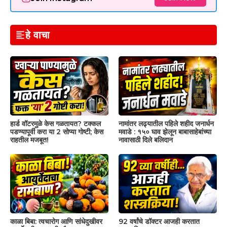
हे वाचा
हार्ड वॉटरमुळे केस गळतायत? टक्कल
नामांतर लढ्यातील पहिले शहीद जनार्धन
पडण्यापूर्वी करा या 2 सोप्या गोष्टी; केस
मवाडे : १५० घाव झेलून बाबासाहेबांच्या
राहतील मजबूत!
नावासाठी दिले बलिदान
काळा बिबा: त्वचारोग आणि सांधेदुखीवर
92 वर्षांचे डॉक्टर आजही करतात