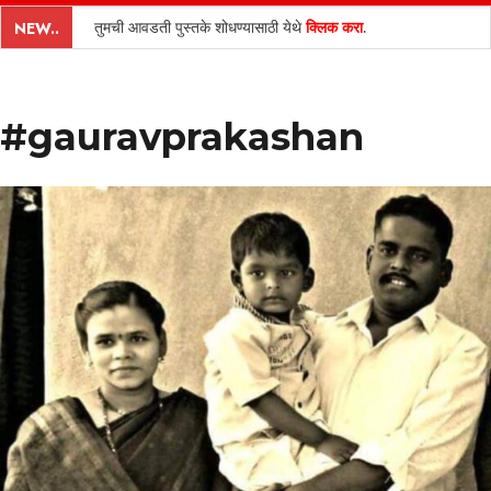
content
तुमची आवडती पुस्तके शोधण्यासाठी येथे
क्लिक करा
.
NEW..
#gauravprakashan