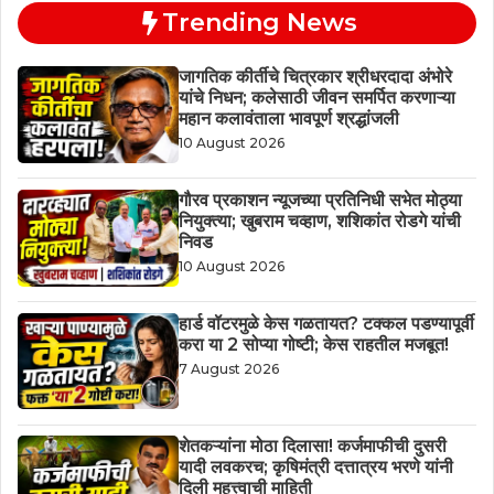
Trending News
जागतिक कीर्तीचे चित्रकार श्रीधरदादा अंभोरे
यांचे निधन; कलेसाठी जीवन समर्पित करणाऱ्या
महान कलावंताला भावपूर्ण श्रद्धांजली
10 August 2026
गौरव प्रकाशन न्यूजच्या प्रतिनिधी सभेत मोठ्या
नियुक्त्या; खुबराम चव्हाण, शशिकांत रोडगे यांची
निवड
10 August 2026
हार्ड वॉटरमुळे केस गळतायत? टक्कल पडण्यापूर्वी
करा या 2 सोप्या गोष्टी; केस राहतील मजबूत!
7 August 2026
शेतकऱ्यांना मोठा दिलासा! कर्जमाफीची दुसरी
यादी लवकरच; कृषिमंत्री दत्तात्रय भरणे यांनी
दिली महत्त्वाची माहिती