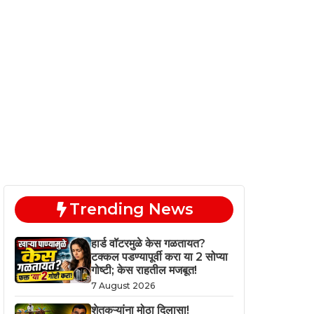
Trending News
हार्ड वॉटरमुळे केस गळतायत?
टक्कल पडण्यापूर्वी करा या 2 सोप्या
गोष्टी; केस राहतील मजबूत!
7 August 2026
शेतकऱ्यांना मोठा दिलासा!