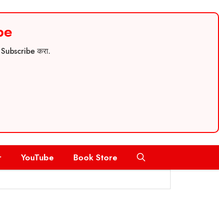
be
च Subscribe करा.
r
YouTube
Book Store