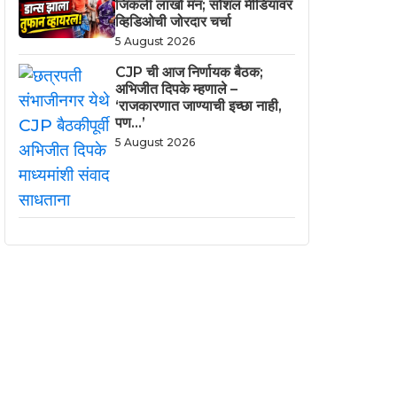
जिंकली लाखो मनं; सोशल मीडियावर
व्हिडिओची जोरदार चर्चा
5 August 2026
CJP ची आज निर्णायक बैठक;
अभिजीत दिपके म्हणाले –
‘राजकारणात जाण्याची इच्छा नाही,
पण…’
5 August 2026