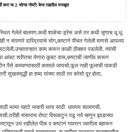
वी करा या 2 सोप्या गोष्टी; केस राहतील मजबूत!
स्थित गेलेले बालपण.कधी शाळेचा ड्रेस असे तर कधी जूणाच धू धू
न संपणारे दारिद्रयाचे भोग,कष्टाने पीचत गेलेली माणसे आपल्या
ाटलेली.उन्हातान्हात काम करून काळी ठीक्कर पडलेली. त्यांची
्या आंबट शरीराचा येणारा कूबट वास,कष्टाची जाणीव करूण
ार,दोन पैसे कमवण्यासाठी कामाले जायचो.फूल नाही फूलाची पाकडी
ी सुखसमृद्धी हा शब्द यांच्या साठी तर कोसो दूर होता.
ाठी भल्या पहाटे भाकरी थापा साठी धावपय चालायची.
यची.तरीही संसाराच रोपट विसकटुन पडू नये म्हणुन झाडाच्या
ातून उभं राहीलेल पीक व कष्टानं गावरान ज्वारीला बहारून
 भविष्यातली स्वप्ने दाखवायचा. हा सुगीचा मालटाल तालुक्यातील