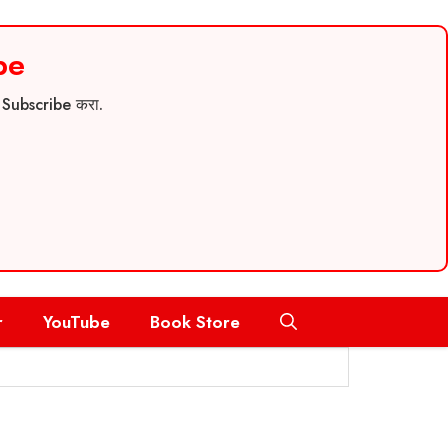
be
च Subscribe करा.
r
YouTube
Book Store