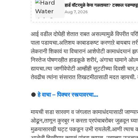
हार्ड वॉटरमुळे केस गळतायत? टक्कल पडण्यापूर्
Aug 7, 2026
आई वडील दोघेही शेतात राबत असल्यामुळें विपरीत परि
पाला पडायचा.अतिशय काबाडकष्ट करणाऱे बायबाप तरीही 
लेकरानी शिकावं या विचारानं आशेपोटी कामाधंदयानं झप
निस्तेज पोषणरहीत हाडकूळे शरीरं, अंगाचा घामाने ओल
द्यायचा.त्या जाणीवेपोटी आम्हीही सुट्टीच्या दिवशी च
तेवढीच त्यांना संसारात तिखटमीठासाठी मदत व्हायची. तर
●
हे वाचा – पिक्चर रस्त्यावरचा…
मायची सडा सारवण व जंगलात कामाधंदयासाठी जाण्यास
ओढून,ताणून कुरबुर न करता प्रपंचाबरोबर जुळवून घ्या
मुळयासारखी घट्ट पकडून उभी रायलेली.आणी त्याच कष्ट
आलेली हिरवीगार कणसं,पांढरा कापूस उद्याच्या उज्ज्वल