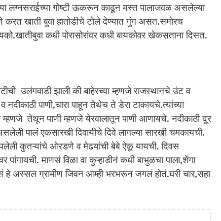
च्या लग्नसराईच्या गोष्टी ऊकरून काढून मस्त पालाजवळ असलेल्या
रत खाती बुवा हातोडीचे टोले देण्यात गुंग असत.समोरच
ायको.खातीबुवा कधी पोरासोरांवर कधी बायकोवर खेकसताना दिसत.
टीची उलंगवाडी झाली की बाहेरच्या म्हणजे राजस्थानचे उंट व
व नदीकाठी पाणी,चारा पाहून तेथेच ते डेरा टाकायचे.त्यांच्या
 म्हणजे तेथून पाणी म्हणजे येरवालातून पाणी आणायचे. नदीकाठी दूर
ी असलेली पालं एकसारखी दिवायीचे दिवे लागल्या सारखी चमकायची.
ोपलेली कुतऱ्यांचे ओरडणे व मेढयांची बेबे ऐकू यायची. दिवस
र पांगायची. माणसं विळा वा कुऱ्हाडीनं कधी बाभुळचा पाला,शेंगा
सं हे अस्सल ग्रामीण जिवन आम्ही भरभरून जगलं होतं.घरी चार,सहा