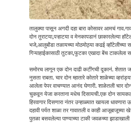
तालुक्या पासून अगदी दहा बारा कोसावर आमचं गाव.ग
दोन तुराटया,पऱ्हाटया व मेनकापडानं छाकारलेल्या हॉटे
भजे,आलुबोंडा तळायच्या मोठमोठ्या कढई व्हॉटेलीच्या स
गिऱ्याहाईकासाठी तुटका,फुटका एखादा बेंच टाकलेला समो
समोरच लागून एक दोन दाढी कटींगची दूकानं. शेतात 
नुसता राबता‌. चार दोन म्हातारे कोतारे शाळेच्या व्
आलेला पेपर वाचण्यात आनंद घेणारी. शाळेतली चार दोन चि
चुकवून येजा करताना मधेच दिसायची.एक दोन सायकल पंच
हिरवागार दिसणारा नंतर उन्हाळ्यात खायला धावणारा ऊल
दहावी पर्यत शाळा तर गावातली व काही आजूबाजूच्या खे
पुतळा बसवलेल्या पाण्याच्या टाकी जवळच्या झाडाखाली 