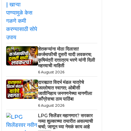
शेतकऱ्यांना मोठा दिलासा!
कर्जमाफीची दुसरी यादी लवकरच;
कृषिमंत्री दत्तात्रय भरणे यांनी दिली
महत्त्वाची माहिती
6 August 2026
दारव्ह्यात विदर्भ मंडल यात्रेचे
जल्लोषात स्वागत; ओबीसी
जातीनिहाय जनगणनेच्या मागणीला
काँग्रेसचा ठाम पाठिंबा
6 August 2026
LPG सिलेंडर महागणार? सरकार
नव्या शुल्काच्या तयारीत असल्याची
चर्चा; जाणून घ्या नेमकं काय आहे