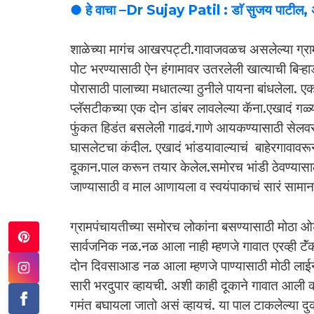
● हे वाचा –Dr Sujay Patil : डाॅ सुजय पाटील,
शाळेच्या मागंच आखरपट्टी.गावाजवळच असलेल्या ग्रामप
पोट भरण्यासाठी ऐन हंगामावर उतरलेली खात्याची बिऱ्हाडं
पोरासाठी पालाच्या मधातल्या ठुनीले पायना बांधलेला. 
प्लॅसटीकच्या एक दोन डांबर लावलेल्या कॅना.एखादं गळ्
फुंकत हिडंत बसलेली गाढवं.गाणे आयकण्यासाठी सेलवर
घासलेटचा कंदील. एखादं भांडयावाल्याचं बाहेरगावा
दूकान.पाल करून तयार केलेल.समोरच भांडी ठेवण्यासाठ
जाण्यासाठी व माल आणायला व स्वयंपाकाचं सारं सामान 
ग्रामपंचायतीच्या समोरच लोकांना बसण्यासाठी मोठ
सार्वजनिक नळ.नळ आला नाही म्हणजे गावात एरव्ही टॅं
दोन दिवसाआड नळ आला म्हणजे पाण्यासाठी मोठी ला
सारी भरदुपार व्हायची. अशी काही दूकाने गावात आली 
गमंत बघायला जातो असं व्हायचं. या पाल टाकलेल्या दुका