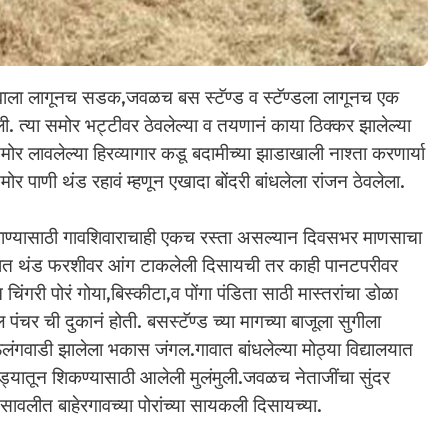
ावाला लागूनच सडक,जवळच बस स्टॅण्ड व स्टॅण्डला लागूनच एक
ली. त्या समोर भट्टीवर ठेवलेल्या व तयणानं काया ठिक्कर झालेल्या
मोर लावलेल्या हिरव्यागार कडू बदामीच्या झाडाखाली नाश्ता करणार्या
र पाणी थंड रहावं म्हणून एखादा बोंदरी बांधलेला रांजन ठेवलेला.
जाण्यासाठी गावशिवाराचाही एकच रस्ता असल्यान दिवसभर माणसाचा
हरांड्यात थंड फरशीवर आंग टाकलेली दिसायची तर काही पानटपरीवर
ंगरी पोरं गोया,बिस्कीटा,व पोंगा पंडिता साठी मास्तरांचा डोळा
र ची दुकानं होती. बसस्टॅण्ड च्या मागच्या बाजूला सुगीला
ंगवाडी झालेला भकास जंगल.गावात बांधलेल्या मोठ्या विद्यालयात
ड्यातून शिकण्यासाठी आलेली मुलंमुली.जवळच नेताजींचा सुंदर
सावलीत बाहेरगावच्या पोरांच्या सायकली दिसायच्या.