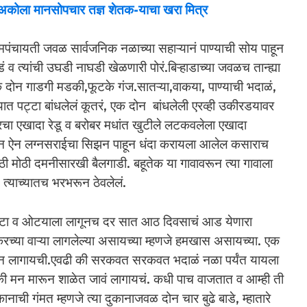
 अकोला मानसोपचार तज्ञ शेतक-याचा खरा मित्र
ंचायती जवळ सार्वजनिक नळाच्या सहाऱ्यानं पाण्याची सोय पाहून
 व त्यांची उघडी नाघडी खेळणारी पोरं.बिऱ्हाडाच्या जवळच तान्ह्या
एक दोन गाडगी मडकी,फूटके गंज.सातऱ्या,वाकया, पाण्याची भदाळं,
यात पट्टा बांधलेलं कूतरं, एक दोन बांधलेली एरव्ही उकीरडयावर
चा एखादा रेडू व बरोबर मधांत खुटीले लटकवलेला एखादा
वरून ऐन लग्नसराईचा सिझन पाहून धंदा करायला आलेल कसाराच
ी मोठी दमनीसारखी बैलगाडी. बहूतेक या गावावरून त्या गावाला
त्याच्यातच भरभरून ठेवलेलं.
ा ओटा व ओटयाला लागूनच दर सात आठ दिवसाचं आड येणारा
करच्या वाऱ्या लागलेल्या असायच्या म्हणजे हमखास असायच्या. एक
ईन लागायची.एवढी की सरकवत सरकवत भदाळं नळा पर्यंत यायला
की मन मारून शाळेत जावं लागायचं. कधी पाच वाजतात व आम्ही ती
नाची गंमत म्हणजे त्या दुकानाजवळ दोन चार बुढे बाडे, म्हातारे