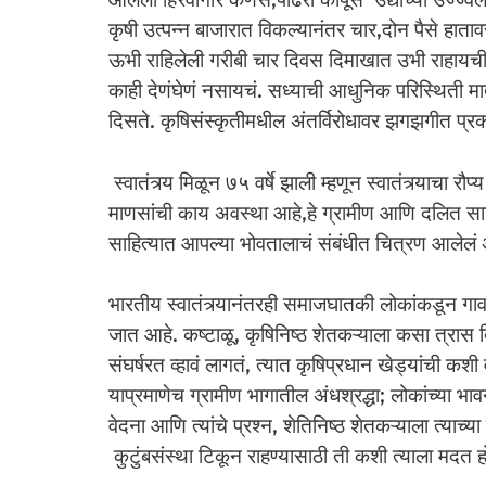
कृषी उत्पन्न बाजारात विकल्यानंतर चार,दोन पैसे हात
ऊभी राहिलेली गरीबी चार दिवस दिमाखात उभी राहायची. या
काही देणंघेणं नसायचं. सध्याची आधुनिक परिस्थिती मा
दिसते. कृषिसंस्कृतीमधील अंतर्विरोधावर झगझगीत प्र
स्वातंत्र्य मिळून ७५ वर्षे झाली म्हणून स्वातंत्र्याचा र
माणसांची काय अवस्था आहे,हे ग्रामीण आणि दलित साहित
साहित्यात आपल्या भोवतालाचं संबंधीत चित्रण आलेल
भारतीय स्वातंत्र्यानंतरही समाजघातकी लोकांकडून गाव
जात आहे. कष्टाळू, कृषिनिष्ठ शेतकऱ्याला कसा त्रास द
संघर्षरत व्हावं लागतं, त्यात कृषिप्रधान खेड्यांची कशी
याप्रमाणेच ग्रामीण भागातील अंधश्रद्धा; लोकांच्या भा
वेदना आणि त्यांचे प्रश्न, शेतिनिष्ठ शेतकऱ्याला त्याच
कुटुंबसंस्था टिकून राहण्यासाठी ती कशी त्याला मदत 