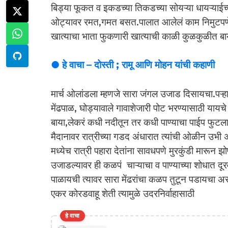
बिड्या फूकत व इकडच्या तिकडच्या सोयऱ्या धायऱ्याई
ओट्यावर रमत,गमत बसत.पालात आलेलं काम निमुटपणे क
खात्याचा भाता फुकणारी खात्याची काळी कुळकुळीत ब
● हे वाचा – दोस्ती ; रामू आणि मोहन यांची कहाणी
मार्च ओलांडला म्हणजे सारा जंगल उजाड दिसायचा.पऱ्हा
मेंढपाळ, घोड्यावाले गावाशेजारी पोट भरण्यासाठी यायचे 
बाया,लेकरं कधी नदीतून तर कधी पाण्याचा पाईप फुटला
मैदानावर रात्रीच्या गडद अंधारात त्यांची ओळीन उभ
मध्येच रात्री पहारा देतांना सावधपणे मुरकुंडी मारून झ
उजाडल्यावर ही कळपं चाऱ्याचा व पाण्याच्या शोधात दूरव
पाळायची त्यावर सारा मेंढरांचा कळप तुटून पडायचा अ
एकर कोरडवाहू शेती त्यामुळे उदरनिर्वाहासाठी
हे वाचा